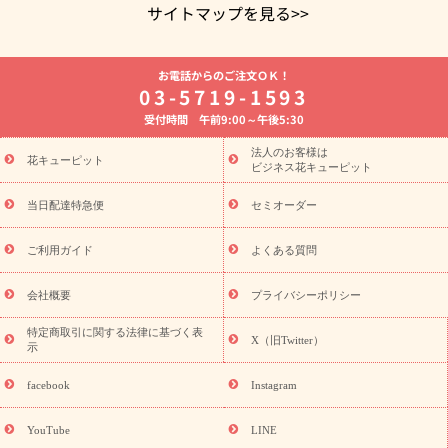
サイトマップを見る>>
よく贈られる花
お祝いの花特集
誕生日フラワーギフト特集
お電話からのご注文ＯＫ！
8月の誕生花(トルコキキョウ)
開店・開業祝い
退職祝い
結
03-5719-1593
婚記念日
お供え・お悔やみ
お供え・お悔やみの花
四十九日
受付時間 午前9:00～午後5:30
法要以降に贈る花
通夜・葬儀に贈る花
胡蝶蘭・花鉢
プリザ
ーブドフラワー
季節のイベント
ひまわり ギフト・プレゼント
法人のお客様は
季節のイベント
花キューピット
特集
お盆 花（新盆・初盆）
お盆 花（新
ビジネス花キューピット
盆・初盆）
お盆 花（新盆・初盆）
お盆・お供え 花とセットギ
フト
お盆・お供え プリザーブドフラワー
ひまわり ギフト・プ
当日配達特急便
セミオーダー
レゼント特集
夏の花贈り・お中元・暑中見舞い 花のギフト特集
敬老の日におくる花ギフト・プレゼント特集
敬老の日におくる
ご利用ガイド
よくある質問
花ギフト・プレゼント特集
敬老の日 花のおすすめランキング
敬
老の日 花鉢植えのギフト・プレゼント特集
敬老の日 花とセットギ
会社概要
プライバシーポリシー
フト・プレゼント特集
敬老の日の花 全てのギフト一覧
キャン
誕生日の花を
特定商取引に関する法律に基づく表
ペーン
「きょう誕生日なんです」キャンペーン
X（旧Twitter）
示
探す
誕生日フラワーギフト
誕生日フラワーギフト特集
誕生
日フラワーギフト商品一覧
バラ
ユリ
トルコキキョウ
8月の
facebook
Instagram
誕生花(トルコキキョウ)
9月の誕生花(リンドウ)
誕生日セット
ギフト
キャンペーン
「きょう誕生日なんです」キャンペーン
YouTube
LINE