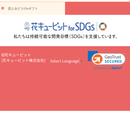
悔やみ・
5000円～
お供え・お悔やみ・
7000円～
お供え・お悔
読み物
やみ・
10000円～
花とみどりのeギフト
注目されている記事
365日の誕生花カレンダー
開店・開業祝
いのマナー
定年退職祝いのマナー
お祝いを贈るときのマナー・
ルール
花キューピットのお祝いコラム一覧
誕生日のお花を「色
彩心理学」で選ぶ方法
結婚祝いの予算相場
出産祝いお役立ち情
報
転職祝いのマナー基礎知識
ペットのお祝いワンポイントアド
バイス
スタンド花（フラスタ）のマナー
お見舞いのマナーとル
ール
新築引っ越し祝いコラム
お祝い花のマナー総まとめ
職
花キューピット
場上司や先輩へ贈るお祝い花の正解は？
開店祝いの花 選び方ガイ
[
花キューピット株式会社
]
Select Language
▼
ド（早見表あり）
お供えを贈るときのマナー・ルール
花キューピットのお供え・
お悔やみ・仏花コラム一覧
花キューピットの仏花のルール・マナ
ーQ&A
ペットの供花の基礎知識とペットロスを癒す向き合い方
一周忌のマナー
四十九日の基礎知識
お盆のルール・マナー
お彼岸のルール・マナー
キリスト教のお葬式の流れ【マナー基礎
知識】
お供え花のマナー総まとめ
仏花の選び方ガイド（早見表
あり)
花キューピット×専門家
CO2排出量削減 / SDGsを考える
プロ直伝10のテクニック
花美人5人の「花のある暮らし」
美
しい“花とお祝い”の世界
花贈りをもっと楽しみたい
男性は花を
もらってうれしい？アンケート
テレワークにおすすめの観葉植