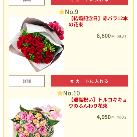
No.9
【結婚記念日】赤バラ12本
の花束
8,800
円（税込）
詳細
カートに入れる
No.10
【退職祝い】トルコキキョ
ウのふんわり花束
4,950
円（税込）