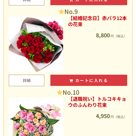
No.9
【結婚記念日】赤バラ12本
の花束
8,800
円（税込）
詳細
カートに入れる
No.10
【退職祝い】トルコキキョ
ウのふんわり花束
4,950
円（税込）