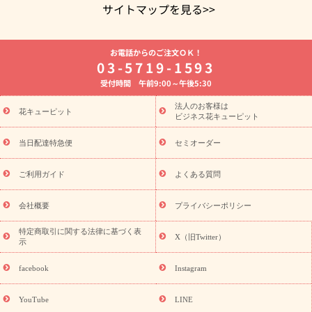
サイトマップを見る>>
よく贈られる花
お祝いの花特集
誕生日フラワーギフト特集
お電話からのご注文ＯＫ！
8月の誕生花(トルコキキョウ)
開店・開業祝い
退職祝い
結
03-5719-1593
婚記念日
お供え・お悔やみ
お供え・お悔やみの花
四十九日
受付時間 午前9:00～午後5:30
法要以降に贈る花
通夜・葬儀に贈る花
胡蝶蘭・花鉢
プリザ
ーブドフラワー
季節のイベント
ひまわり ギフト・プレゼント
法人のお客様は
季節のイベント
花キューピット
特集
お盆 花（新盆・初盆）
お盆 花（新
ビジネス花キューピット
盆・初盆）
お盆 花（新盆・初盆）
お盆・お供え 花とセットギ
フト
お盆・お供え プリザーブドフラワー
ひまわり ギフト・プ
当日配達特急便
セミオーダー
レゼント特集
夏の花贈り・お中元・暑中見舞い 花のギフト特集
敬老の日におくる花ギフト・プレゼント特集
敬老の日におくる
ご利用ガイド
よくある質問
花ギフト・プレゼント特集
敬老の日 花のおすすめランキング
敬
老の日 花鉢植えのギフト・プレゼント特集
敬老の日 花とセットギ
会社概要
プライバシーポリシー
フト・プレゼント特集
敬老の日の花 全てのギフト一覧
キャン
誕生日の花を
特定商取引に関する法律に基づく表
ペーン
「きょう誕生日なんです」キャンペーン
X（旧Twitter）
示
探す
誕生日フラワーギフト
誕生日フラワーギフト特集
誕生
日フラワーギフト商品一覧
バラ
ユリ
トルコキキョウ
8月の
facebook
Instagram
誕生花(トルコキキョウ)
9月の誕生花(リンドウ)
誕生日セット
ギフト
キャンペーン
「きょう誕生日なんです」キャンペーン
YouTube
LINE