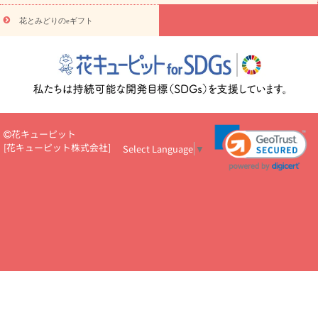
悔やみ・
5000円～
お供え・お悔やみ・
7000円～
お供え・お悔
読み物
やみ・
10000円～
花とみどりのeギフト
注目されている記事
365日の誕生花カレンダー
開店・開業祝
いのマナー
定年退職祝いのマナー
お祝いを贈るときのマナー・
ルール
花キューピットのお祝いコラム一覧
誕生日のお花を「色
彩心理学」で選ぶ方法
結婚祝いの予算相場
出産祝いお役立ち情
報
転職祝いのマナー基礎知識
ペットのお祝いワンポイントアド
バイス
スタンド花（フラスタ）のマナー
お見舞いのマナーとル
ール
新築引っ越し祝いコラム
お祝い花のマナー総まとめ
職
花キューピット
場上司や先輩へ贈るお祝い花の正解は？
開店祝いの花 選び方ガイ
[
花キューピット株式会社
]
Select Language
▼
ド（早見表あり）
お供えを贈るときのマナー・ルール
花キューピットのお供え・
お悔やみ・仏花コラム一覧
花キューピットの仏花のルール・マナ
ーQ&A
ペットの供花の基礎知識とペットロスを癒す向き合い方
一周忌のマナー
四十九日の基礎知識
お盆のルール・マナー
お彼岸のルール・マナー
キリスト教のお葬式の流れ【マナー基礎
知識】
お供え花のマナー総まとめ
仏花の選び方ガイド（早見表
あり)
花キューピット×専門家
CO2排出量削減 / SDGsを考える
プロ直伝10のテクニック
花美人5人の「花のある暮らし」
美
しい“花とお祝い”の世界
花贈りをもっと楽しみたい
男性は花を
もらってうれしい？アンケート
テレワークにおすすめの観葉植