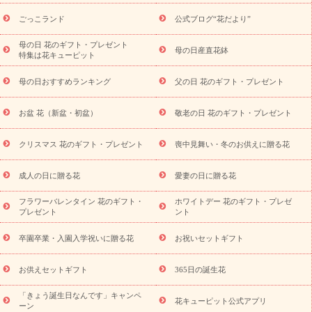
用途から探す
お祝いの花特集
当日配達特急便
お祝い商品
一覧
お祝い
開店・開業祝い
新築・引っ越し祝い
退職祝い
ごっこランド
公式ブログ“花だより”
結婚記念日
結婚祝い
出産祝い
退院祝い・快気祝い
還暦
祝い・長寿祝い
プチギフト
ペットのお祝いフラワー
お中
母の日 花のギフト・プレゼント
母の日産直花鉢
特集は花キューピット
元・暑中見舞い
敬老の日
お供え・お悔やみ
当日配達特急便
お供え
お供え・お悔やみ商品一覧
お供え・お悔やみの花
四
母の日おすすめランキング
父の日 花のギフト・プレゼント
十九日法要以降に贈る花
通夜・葬儀に贈る花
お供え お花とセッ
トギフト
お供え プリザーブドフラワー
ペットのお供えフラワー
お盆 花（新盆・初盆）
敬老の日 花のギフト・プレゼント
お盆（新盆・初盆）
その他
お祝い返し
お見舞い
お取り
寄せギフト
ビジネス用
ご自宅用
観葉植物
ミディ胡蝶蘭
クリスマス 花のギフト・プレゼント
喪中見舞い・冬のお供えに贈る花
スタイルから探す
プリザーブドフラワー
アレンジメント
花束
スタンド花
お祝い
お供え・お悔やみ
胡蝶蘭
胡蝶
成人の日に贈る花
愛妻の日に贈る花
蘭・花鉢
ミディ胡蝶蘭・お祝い
ミディ胡蝶蘭・お供え
世界初
の青色胡蝶蘭
観葉植物
観葉植物
産直多肉植物
プリザーブ
フラワーバレンタイン 花のギフト・
ホワイトデー 花のギフト・プレゼ
ドフラワー
お祝い
お供え・お悔やみ
花とセットギフト
セ
プレゼント
ント
ミオーダー
プチギフト（hanamore -ハナモア-）
花とみどりの
eギフト
花キューピットのeGfit
カラー
ピンク
イエローオ
卒園卒業・入園入学祝いに贈る花
お祝いセットギフト
予
レンジ
レッド
お花の種類
バラ
ユリ
トルコキキョウ
算から探す
お祝い
お祝い・
3000円～
お祝い・
4000円～
お供えセットギフト
365日の誕生花
お祝い・
5000円～
お祝い・
7000円～
お祝い・
10000円～
「きょう誕生日なんです」キャンペ
お供え・お悔やみ
お供え・お悔やみ・
3000円～
お供え・お
花キューピット公式アプリ
ーン