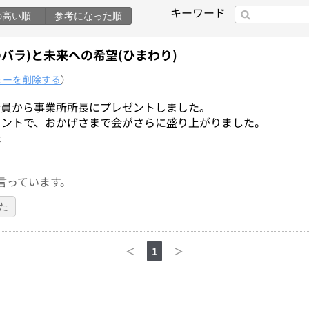
キーワード
の高い順
参考になった順
バラ)と未来への希望(ひまわり)
ューを削除する
）
全員から事業所所長にプレゼントしました。
メントで、おかげさまで会がさらに盛り上がりました。
た
言っています。
た
＜
1
＞