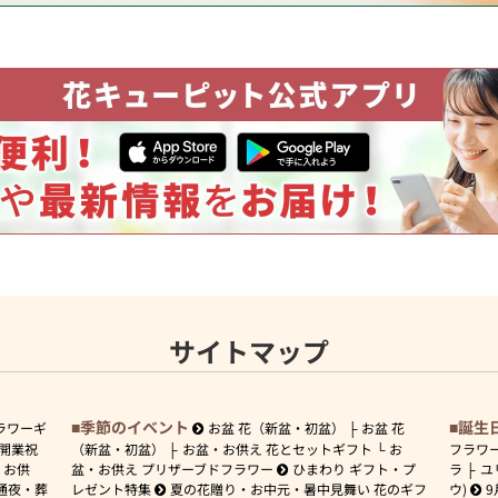
サイトマップ
季節のイベント
誕生
ラワーギ
お盆 花（新盆・初盆）
お盆 花
開業祝
（新盆・初盆）
お盆・お供え 花とセットギフト
お
フラワ
お供
盆・お供え プリザーブドフラワー
ひまわり ギフト・プ
ラ
ユ
通夜・葬
レゼント特集
夏の花贈り・お中元・暑中見舞い 花のギフ
ウ)
9