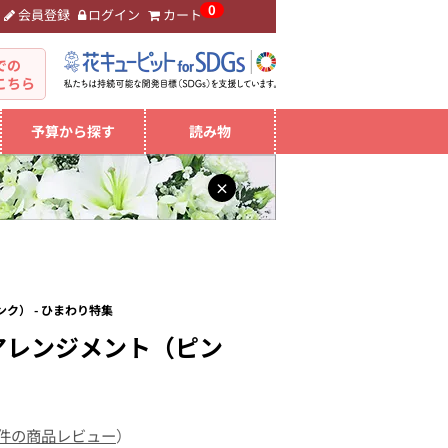
0
会員登録
ログイン
カート
。
での
こちら
予算から探す
読み物
×
ク） - ひまわり特集
アレンジメント（ピン
 件の商品レビュー
）