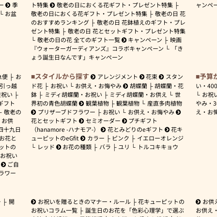
ー
季
ト特集
敬老の日におくる花ギフト・プレゼント特集
ャンペ
お盆
敬老の日におくる花ギフト・プレゼント特集
敬老の日 花
のおすすめランキング
敬老の日 花鉢植えのギフト・プレ
ゼント特集
敬老の日 花とセットギフト・プレゼント特集
敬老の日の花 全てのギフト一覧
キャンペーン
映画
『ウォーターガーディアンズ』コラボキャンペーン
「き
ょう誕生日なんです」キャンペーン
スタイルから探す
予算
急便
お
アレンジメント
花束
スタン
引っ越
ド花
お祝い
お供え・お悔やみ
胡蝶蘭
胡蝶蘭・花
い・
40
産祝い
鉢
ミディ胡蝶蘭・お祝い
ミディ胡蝶蘭・お供え
世
お祝
ギフト
界初の青色胡蝶蘭
観葉植物
観葉植物
産直多肉植物
やみ・
敬老の
プリザーブドフラワー
お祝い
お供え・お悔やみ
え・お
お供
花とセットギフト
セミオーダー
プチギフト
四十九日
（hanamore -ハナモア-）
花とみどりのeギフト
花キ
 お花と
ューピットのeGfit
カラー
ピンク
イエローオレンジ
ットの
レッド
お花の種類
バラ
ユリ
トルコキキョウ
お祝い
ご自
ラワー
ー
開
お祝いを贈るときのマナー・ルール
花キューピットの
お供
お祝いコラム一覧
誕生日のお花を「色彩心理学」で選ぶ
お供え