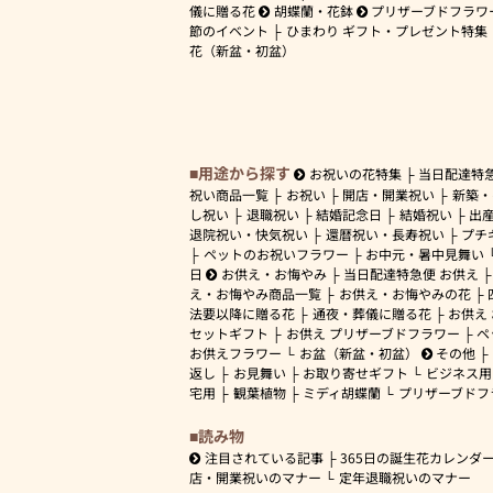
儀に贈る花
胡蝶蘭・花鉢
プリザーブドフラワ
節のイベント
ひまわり ギフト・プレゼント特集
花（新盆・初盆）
用途から探す
お祝いの花特集
当日配達特
祝い商品一覧
お祝い
開店・開業祝い
新築・
し祝い
退職祝い
結婚記念日
結婚祝い
出
退院祝い・快気祝い
還暦祝い・長寿祝い
プチ
ペットのお祝いフラワー
お中元・暑中見舞い
日
お供え・お悔やみ
当日配達特急便 お供え
え・お悔やみ商品一覧
お供え・お悔やみの花
法要以降に贈る花
通夜・葬儀に贈る花
お供え
セットギフト
お供え プリザーブドフラワー
ペ
お供えフラワー
お盆（新盆・初盆）
その他
返し
お見舞い
お取り寄せギフト
ビジネス用
宅用
観葉植物
ミディ胡蝶蘭
プリザーブドフ
読み物
注目されている記事
365日の誕生花カレンダ
店・開業祝いのマナー
定年退職祝いのマナー