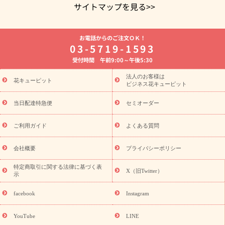
サイトマップを見る>>
よく贈られる花
お祝いの花特集
誕生日フラワーギフト特集
お電話からのご注文ＯＫ！
8月の誕生花(トルコキキョウ)
開店・開業祝い
退職祝い
結
03-5719-1593
婚記念日
お供え・お悔やみ
お供え・お悔やみの花
四十九日
受付時間 午前9:00～午後5:30
法要以降に贈る花
通夜・葬儀に贈る花
胡蝶蘭・花鉢
プリザ
ーブドフラワー
季節のイベント
ひまわり ギフト・プレゼント
法人のお客様は
季節のイベント
花キューピット
特集
お盆 花（新盆・初盆）
お盆 花（新
ビジネス花キューピット
盆・初盆）
お盆 花（新盆・初盆）
お盆・お供え 花とセットギ
フト
お盆・お供え プリザーブドフラワー
ひまわり ギフト・プ
当日配達特急便
セミオーダー
レゼント特集
夏の花贈り・お中元・暑中見舞い 花のギフト特集
敬老の日におくる花ギフト・プレゼント特集
敬老の日におくる
ご利用ガイド
よくある質問
花ギフト・プレゼント特集
敬老の日 花のおすすめランキング
敬
老の日 花鉢植えのギフト・プレゼント特集
敬老の日 花とセットギ
会社概要
プライバシーポリシー
フト・プレゼント特集
敬老の日の花 全てのギフト一覧
キャン
ペーン
映画『ウォーターガーディアンズ』コラボキャンペーン
特定商取引に関する法律に基づく表
X（旧Twitter）
示
誕生日の花を探す
「きょう誕生日なんです」キャンペーン
誕生日フラワーギフト
誕生日フラワーギフト特集
誕生日フラワ
facebook
Instagram
ーギフト商品一覧
バラ
ユリ
トルコキキョウ
8月の誕生花
(トルコキキョウ)
9月の誕生花(リンドウ)
誕生日セットギフト
YouTube
LINE
用途か
キャンペーン
「きょう誕生日なんです」キャンペーン