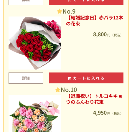
No.9
【結婚記念日】赤バラ12本
の花束
8,800
円（税込）
詳細
カートに入れる
No.10
【退職祝い】トルコキキョ
ウのふんわり花束
4,950
円（税込）