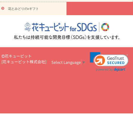
円～
お供え・お悔やみ・
7000円～
お供え・お悔やみ・
10000
花とみどりのeギフト
読み物
円～
注目されている記事
365日の誕生花カレンダー
開店・開業祝
いのマナー
定年退職祝いのマナー
お祝いを贈るときのマナー・
ルール
花キューピットのお祝いコラム一覧
誕生日のお花を「色
彩心理学」で選ぶ方法
結婚祝いの予算相場
出産祝いお役立ち情
報
転職祝いのマナー基礎知識
ペットのお祝いワンポイントアド
バイス
スタンド花（フラスタ）のマナー
お見舞いのマナーとル
花キューピット
ール
新築引っ越し祝いコラム
お祝い花のマナー総まとめ
職
[
花キューピット株式会社
]
Select Language
▼
場上司や先輩へ贈るお祝い花の正解は？
開店祝いの花 選び方ガイ
ド（早見表あり）
お供えを贈るときのマナー・ルール
花キューピットのお供え・
お悔やみ・仏花コラム一覧
花キューピットの仏花のルール・マナ
ーQ&A
ペットの供花の基礎知識とペットロスを癒す向き合い方
一周忌のマナー
四十九日の基礎知識
お盆のルール・マナー
お彼岸のルール・マナー
キリスト教のお葬式の流れ【マナー基礎
知識】
お供え花のマナー総まとめ
仏花の選び方ガイド（早見表
あり)
花キューピット×専門家
CO2排出量削減 / SDGsを考える
プロ直伝10のテクニック
花美人5人の「花のある暮らし」
美
しい“花とお祝い”の世界
花贈りをもっと楽しみたい
男性は花を
もらってうれしい？アンケート
テレワークにおすすめの観葉植