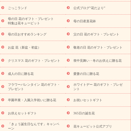
ら探す
お祝いの花特集
当日配達特急便
お祝い商品一覧
お
ごっこランド
公式ブログ“花だより”
祝い
開店・開業祝い
新築・引っ越し祝い
退職祝い
結婚記
念日
結婚祝い
出産祝い
退院祝い・快気祝い
還暦祝い・長
母の日 花のギフト・プレゼント
母の日産直花鉢
特集は花キューピット
寿祝い
プチギフト
ペットのお祝いフラワー
お中元・暑中見
舞い
敬老の日
お供え・お悔やみ
当日配達特急便 お供え
お
母の日おすすめランキング
父の日 花のギフト・プレゼント
供え・お悔やみ商品一覧
お供え・お悔やみの花
四十九日法要以
降に贈る花
通夜・葬儀に贈る花
お供え お花とセットギフト
お盆 花（新盆・初盆）
敬老の日 花のギフト・プレゼント
お供え プリザーブドフラワー
ペットのお供えフラワー
お盆（新
盆・初盆）
その他
お祝い返し
お見舞い
お取り寄せギフト
ビジネス用
ご自宅用
観葉植物
ミディ胡蝶蘭
プリザーブ
クリスマス 花のギフト・プレゼント
喪中見舞い・冬のお供えに贈る花
スタイルから探す
ドフラワー
アレンジメント
花束
スタ
ンド花
お祝い
お供え・お悔やみ
胡蝶蘭
胡蝶蘭・花鉢
ミ
成人の日に贈る花
愛妻の日に贈る花
ディ胡蝶蘭・お祝い
ミディ胡蝶蘭・お供え
世界初の青色胡蝶蘭
フラワーバレンタイン 花のギフト・
ホワイトデー 花のギフト・プレゼ
観葉植物
観葉植物
産直多肉植物
プリザーブドフラワー
プレゼント
ント
お祝い
お供え・お悔やみ
花とセットギフト
セミオーダー
プチギフト（hanamore -ハナモア-）
花とみどりのeギフト
花
卒園卒業・入園入学祝いに贈る花
お祝いセットギフト
キューピットのeGfit
カラー
ピンク
イエローオレンジ
レッ
予算から探す
ド
お花の種類
バラ
ユリ
トルコキキョウ
お供えセットギフト
365日の誕生花
お祝い
お祝い・
3000円～
お祝い・
4000円～
お祝い・
5000円～
お祝い・
7000円～
お祝い・
10000円～
お供え・お
「きょう誕生日なんです」キャンペ
花キューピット公式アプリ
ーン
悔やみ
お供え・お悔やみ・
3000円～
お供え・お悔やみ・
5000