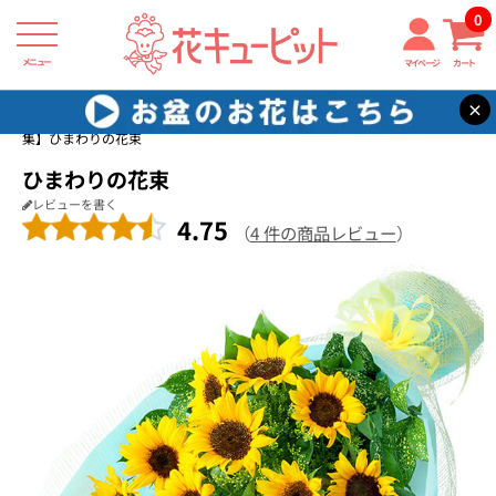
0
メニュー
マイページ
カート
×
花キューピット
ひまわり ギフト・プレゼント特集2026
【ひまわり特
集】ひまわりの花束
ひまわりの花束
レビューを書く
4.75
（
4 件の商品レビュー
）