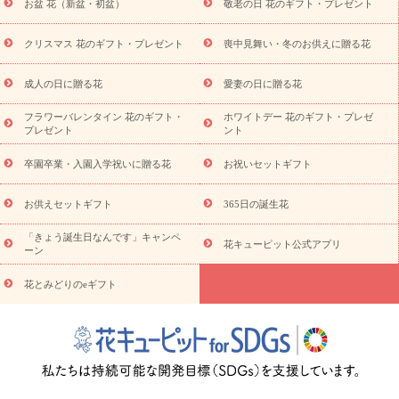
お盆 花（新盆・初盆）
敬老の日 花のギフト・プレゼント
お盆（新盆・初盆）
その他
お祝い返し
お見舞い
お取り
寄せギフト
ビジネス用
ご自宅用
観葉植物
ミディ胡蝶蘭
クリスマス 花のギフト・プレゼント
喪中見舞い・冬のお供えに贈る花
スタイルから探す
プリザーブドフラワー
アレンジメント
花束
スタンド花
お祝い
お供え・お悔やみ
胡蝶蘭
胡蝶
成人の日に贈る花
愛妻の日に贈る花
蘭・花鉢
ミディ胡蝶蘭・お祝い
ミディ胡蝶蘭・お供え
世界初
の青色胡蝶蘭
観葉植物
観葉植物
産直多肉植物
プリザーブ
フラワーバレンタイン 花のギフト・
ホワイトデー 花のギフト・プレゼ
ドフラワー
お祝い
お供え・お悔やみ
花とセットギフト
セ
プレゼント
ント
ミオーダー
プチギフト（hanamore -ハナモア-）
花とみどりの
eギフト
花キューピットのeGfit
カラー
ピンク
イエローオ
卒園卒業・入園入学祝いに贈る花
お祝いセットギフト
予
レンジ
レッド
お花の種類
バラ
ユリ
トルコキキョウ
算から探す
お祝い
お祝い・
3000円～
お祝い・
4000円～
お供えセットギフト
365日の誕生花
お祝い・
5000円～
お祝い・
7000円～
お祝い・
10000円～
「きょう誕生日なんです」キャンペ
お供え・お悔やみ
お供え・お悔やみ・
3000円～
お供え・お
花キューピット公式アプリ
ーン
悔やみ・
5000円～
お供え・お悔やみ・
7000円～
お供え・お悔
読み物
やみ・
10000円～
花とみどりのeギフト
注目されている記事
365日の誕生花カレンダー
開店・開業祝
いのマナー
定年退職祝いのマナー
お祝いを贈るときのマナー・
ルール
花キューピットのお祝いコラム一覧
誕生日のお花を「色
彩心理学」で選ぶ方法
結婚祝いの予算相場
出産祝いお役立ち情
報
転職祝いのマナー基礎知識
ペットのお祝いワンポイントアド
バイス
スタンド花（フラスタ）のマナー
お見舞いのマナーとル