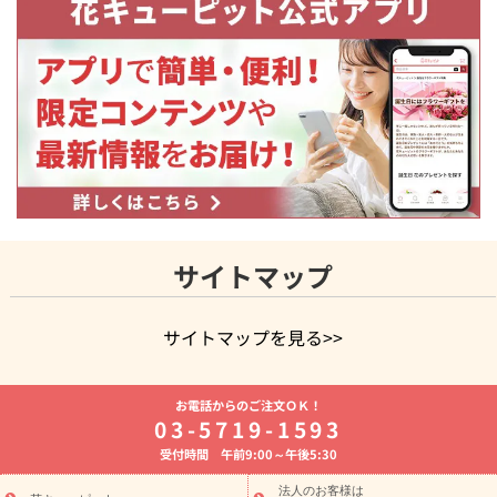
サイトマップ
サイトマップを見る>>
よく贈られる花
お祝いの花特集
誕生日フラワーギフト特集
お電話からのご注文ＯＫ！
8月の誕生花(トルコキキョウ)
開店・開業祝い
退職祝い
結
03-5719-1593
婚記念日
お供え・お悔やみ
お供え・お悔やみの花
四十九日
受付時間 午前9:00～午後5:30
法要以降に贈る花
通夜・葬儀に贈る花
胡蝶蘭・花鉢
プリザ
ーブドフラワー
季節のイベント
ひまわり ギフト・プレゼント
法人のお客様は