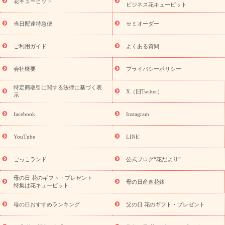
季節のイベント
花キューピット
特集
お盆 花（新盆・初盆）
お盆 花（新
ビジネス花キューピット
盆・初盆）
お盆 花（新盆・初盆）
お盆・お供え 花とセットギ
フト
お盆・お供え プリザーブドフラワー
ひまわり ギフト・プ
当日配達特急便
セミオーダー
レゼント特集
夏の花贈り・お中元・暑中見舞い 花のギフト特集
敬老の日におくる花ギフト・プレゼント特集
敬老の日におくる
ご利用ガイド
よくある質問
花ギフト・プレゼント特集
敬老の日 花のおすすめランキング
敬
老の日 花鉢植えのギフト・プレゼント特集
敬老の日 花とセットギ
会社概要
プライバシーポリシー
フト・プレゼント特集
敬老の日の花 全てのギフト一覧
キャン
誕生日の花を
特定商取引に関する法律に基づく表
ペーン
「きょう誕生日なんです」キャンペーン
X（旧Twitter）
示
探す
誕生日フラワーギフト
誕生日フラワーギフト特集
誕生
日フラワーギフト商品一覧
バラ
ユリ
トルコキキョウ
8月の
facebook
Instagram
誕生花(トルコキキョウ)
9月の誕生花(リンドウ)
誕生日セット
ギフト
キャンペーン
「きょう誕生日なんです」キャンペーン
YouTube
LINE
用途から探す
お祝いの花特集
当日配達特急便
お祝い商品
一覧
お祝い
開店・開業祝い
新築・引っ越し祝い
退職祝い
ごっこランド
公式ブログ“花だより”
結婚記念日
結婚祝い
出産祝い
退院祝い・快気祝い
還暦
祝い・長寿祝い
プチギフト
ペットのお祝いフラワー
お中
母の日 花のギフト・プレゼント
母の日産直花鉢
特集は花キューピット
元・暑中見舞い
敬老の日
お供え・お悔やみ
当日配達特急便
お供え
お供え・お悔やみ商品一覧
お供え・お悔やみの花
四
母の日おすすめランキング
父の日 花のギフト・プレゼント
十九日法要以降に贈る花
通夜・葬儀に贈る花
お供え お花とセッ
トギフト
お供え プリザーブドフラワー
ペットのお供えフラワー