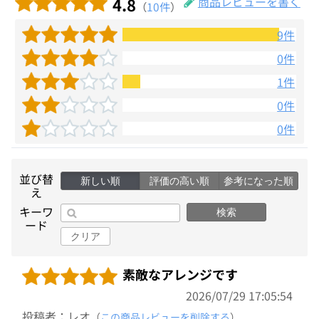
4.8
商品レビューを書く
（
10件
）
9件
0件
1件
0件
0件
並び替
新しい順
評価の高い順
参考になった順
え
キーワ
検索
ード
クリア
素敵なアレンジです
2026/07/29 17:05:54
投稿者：レオ
（
この商品レビューを削除する
）