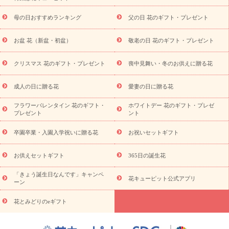
寿祝い
プチギフト
ペットのお祝いフラワー
お中元・暑中見
舞い
敬老の日
お供え・お悔やみ
当日配達特急便 お供え
お
母の日おすすめランキング
父の日 花のギフト・プレゼント
供え・お悔やみ商品一覧
お供え・お悔やみの花
四十九日法要以
降に贈る花
通夜・葬儀に贈る花
お供え お花とセットギフト
お盆 花（新盆・初盆）
敬老の日 花のギフト・プレゼント
お供え プリザーブドフラワー
ペットのお供えフラワー
お盆（新
盆・初盆）
その他
お祝い返し
お見舞い
お取り寄せギフト
ビジネス用
ご自宅用
観葉植物
ミディ胡蝶蘭
プリザーブ
クリスマス 花のギフト・プレゼント
喪中見舞い・冬のお供えに贈る花
スタイルから探す
ドフラワー
アレンジメント
花束
スタ
ンド花
お祝い
お供え・お悔やみ
胡蝶蘭
胡蝶蘭・花鉢
ミ
成人の日に贈る花
愛妻の日に贈る花
ディ胡蝶蘭・お祝い
ミディ胡蝶蘭・お供え
世界初の青色胡蝶蘭
フラワーバレンタイン 花のギフト・
ホワイトデー 花のギフト・プレゼ
観葉植物
観葉植物
産直多肉植物
プリザーブドフラワー
プレゼント
ント
お祝い
お供え・お悔やみ
花とセットギフト
セミオーダー
プチギフト（hanamore -ハナモア-）
花とみどりのeギフト
花
卒園卒業・入園入学祝いに贈る花
お祝いセットギフト
キューピットのeGfit
カラー
ピンク
イエローオレンジ
レッ
予算から探す
ド
お花の種類
バラ
ユリ
トルコキキョウ
お供えセットギフト
365日の誕生花
お祝い
お祝い・
3000円～
お祝い・
4000円～
お祝い・
5000円～
お祝い・
7000円～
お祝い・
10000円～
お供え・お
「きょう誕生日なんです」キャンペ
花キューピット公式アプリ
ーン
悔やみ
お供え・お悔やみ・
3000円～
お供え・お悔やみ・
5000
円～
お供え・お悔やみ・
7000円～
お供え・お悔やみ・
10000
花とみどりのeギフト
読み物
円～
注目されている記事
365日の誕生花カレンダー
開店・開業祝