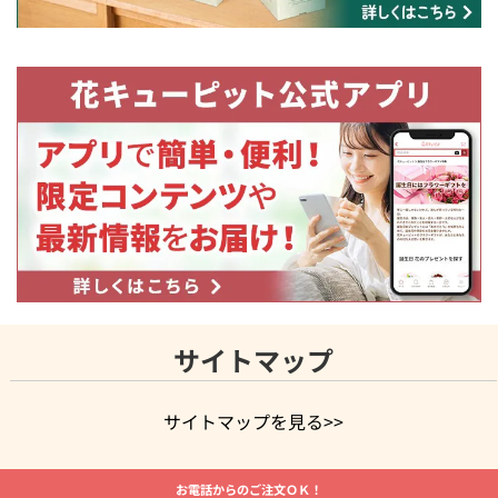
サイトマップ
サイトマップを見る>>
よく贈られる花
お祝いの花特集
誕生日フラワーギフト特集
お電話からのご注文ＯＫ！
8月の誕生花(トルコキキョウ)
開店・開業祝い
退職祝い
結