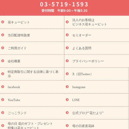
03-5719-1593
婚記念日
お供え・お悔やみ
お供え・お悔やみの花
四十九日
受付時間 午前9:00～午後5:30
法要以降に贈る花
通夜・葬儀に贈る花
胡蝶蘭・花鉢
プリザ
ーブドフラワー
季節のイベント
ひまわり ギフト・プレゼント
法人のお客様は
季節のイベント
花キューピット
特集
お盆 花（新盆・初盆）
お盆 花（新
ビジネス花キューピット
盆・初盆）
お盆 花（新盆・初盆）
お盆・お供え 花とセットギ
フト
お盆・お供え プリザーブドフラワー
ひまわり ギフト・プ
当日配達特急便
セミオーダー
レゼント特集
夏の花贈り・お中元・暑中見舞い 花のギフト特集
敬老の日におくる花ギフト・プレゼント特集
敬老の日におくる
ご利用ガイド
よくある質問
花ギフト・プレゼント特集
敬老の日 花のおすすめランキング
敬
老の日 花鉢植えのギフト・プレゼント特集
敬老の日 花とセットギ
会社概要
プライバシーポリシー
フト・プレゼント特集
敬老の日の花 全てのギフト一覧
キャン
ペーン
映画『ウォーターガーディアンズ』コラボキャンペーン
特定商取引に関する法律に基づく表
X（旧Twitter）
示
誕生日の花を探す
「きょう誕生日なんです」キャンペーン
誕生日フラワーギフト
誕生日フラワーギフト特集
誕生日フラワ
facebook
Instagram
ーギフト商品一覧
バラ
ユリ
トルコキキョウ
8月の誕生花
(トルコキキョウ)
9月の誕生花(リンドウ)
誕生日セットギフト
YouTube
LINE
用途か
キャンペーン
「きょう誕生日なんです」キャンペーン
ら探す
お祝いの花特集
当日配達特急便
お祝い商品一覧
お
ごっこランド
公式ブログ“花だより”
祝い
開店・開業祝い
新築・引っ越し祝い
退職祝い
結婚記
念日
結婚祝い
出産祝い
退院祝い・快気祝い
還暦祝い・長
母の日 花のギフト・プレゼント
母の日産直花鉢
特集は花キューピット