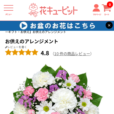
0
メニュー
マイページ
カート
×
花キューピット
ペット用フラワーギフト・お供え
【ペット用フラワ
ーギフト・お供え】お供えのアレンジメント
お供えのアレンジメント
レビューを書く
4.8
（
10 件の商品レビュー
）