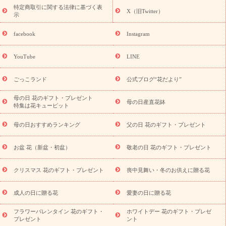
ペーン
映画『ウォーターガーディアンズ』コラボキャンペーン
特定商取引に関する法律に基づく表
X（旧Twitter）
示
誕生日の花を探す
「きょう誕生日なんです」キャンペーン
誕生日フラワーギフト
誕生日フラワーギフト特集
誕生日フラワ
facebook
Instagram
ーギフト商品一覧
バラ
ユリ
トルコキキョウ
8月の誕生花
(トルコキキョウ)
9月の誕生花(リンドウ)
誕生日セットギフト
YouTube
LINE
用途か
キャンペーン
「きょう誕生日なんです」キャンペーン
ら探す
お祝いの花特集
当日配達特急便
お祝い商品一覧
お
ごっこランド
公式ブログ“花だより”
祝い
開店・開業祝い
新築・引っ越し祝い
退職祝い
結婚記
念日
結婚祝い
出産祝い
退院祝い・快気祝い
還暦祝い・長
母の日 花のギフト・プレゼント
母の日産直花鉢
特集は花キューピット
寿祝い
プチギフト
ペットのお祝いフラワー
お中元・暑中見
舞い
敬老の日
お供え・お悔やみ
当日配達特急便 お供え
お
母の日おすすめランキング
父の日 花のギフト・プレゼント
供え・お悔やみ商品一覧
お供え・お悔やみの花
四十九日法要以
降に贈る花
通夜・葬儀に贈る花
お供え お花とセットギフト
お盆 花（新盆・初盆）
敬老の日 花のギフト・プレゼント
お供え プリザーブドフラワー
ペットのお供えフラワー
お盆（新
盆・初盆）
その他
お祝い返し
お見舞い
お取り寄せギフト
ビジネス用
ご自宅用
観葉植物
ミディ胡蝶蘭
プリザーブ
クリスマス 花のギフト・プレゼント
喪中見舞い・冬のお供えに贈る花
スタイルから探す
ドフラワー
アレンジメント
花束
スタ
ンド花
お祝い
お供え・お悔やみ
胡蝶蘭
胡蝶蘭・花鉢
ミ
成人の日に贈る花
愛妻の日に贈る花
ディ胡蝶蘭・お祝い
ミディ胡蝶蘭・お供え
世界初の青色胡蝶蘭
フラワーバレンタイン 花のギフト・
ホワイトデー 花のギフト・プレゼ
観葉植物
観葉植物
産直多肉植物
プリザーブドフラワー
プレゼント
ント
お祝い
お供え・お悔やみ
花とセットギフト
セミオーダー