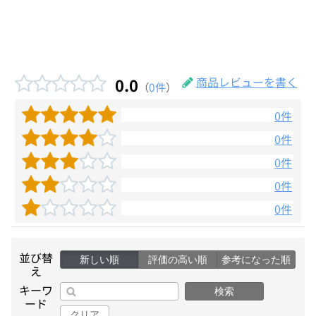
0.0
商品レビューを書く
（
0件
）
0件
0件
0件
0件
0件
並び替
新しい順
評価の高い順
参考になった順
え
キーワ
検索
ード
クリア