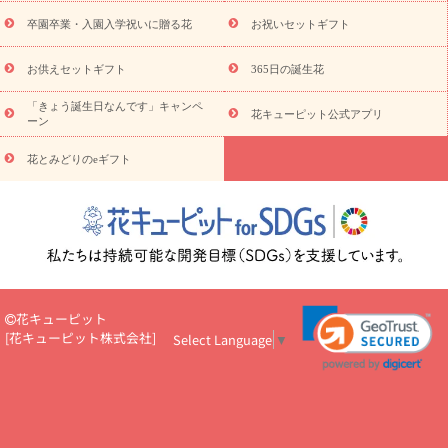
プチギフト（hanamore -ハナモア-）
花とみどりのeギフト
花
卒園卒業・入園入学祝いに贈る花
お祝いセットギフト
キューピットのeGfit
カラー
ピンク
イエローオレンジ
レッ
予算から探す
ド
お花の種類
バラ
ユリ
トルコキキョウ
お供えセットギフト
365日の誕生花
お祝い
お祝い・
3000円～
お祝い・
4000円～
お祝い・
5000円～
お祝い・
7000円～
お祝い・
10000円～
お供え・お
「きょう誕生日なんです」キャンペ
花キューピット公式アプリ
ーン
悔やみ
お供え・お悔やみ・
3000円～
お供え・お悔やみ・
5000
円～
お供え・お悔やみ・
7000円～
お供え・お悔やみ・
10000
花とみどりのeギフト
読み物
円～
注目されている記事
365日の誕生花カレンダー
開店・開業祝
いのマナー
定年退職祝いのマナー
お祝いを贈るときのマナー・
ルール
花キューピットのお祝いコラム一覧
誕生日のお花を「色
彩心理学」で選ぶ方法
結婚祝いの予算相場
出産祝いお役立ち情
報
転職祝いのマナー基礎知識
ペットのお祝いワンポイントアド
バイス
スタンド花（フラスタ）のマナー
お見舞いのマナーとル
花キューピット
ール
新築引っ越し祝いコラム
お祝い花のマナー総まとめ
職
[
花キューピット株式会社
]
Select Language
▼
場上司や先輩へ贈るお祝い花の正解は？
開店祝いの花 選び方ガイ
ド（早見表あり）
お供えを贈るときのマナー・ルール
花キューピットのお供え・
お悔やみ・仏花コラム一覧
花キューピットの仏花のルール・マナ
ーQ&A
ペットの供花の基礎知識とペットロスを癒す向き合い方
一周忌のマナー
四十九日の基礎知識
お盆のルール・マナー