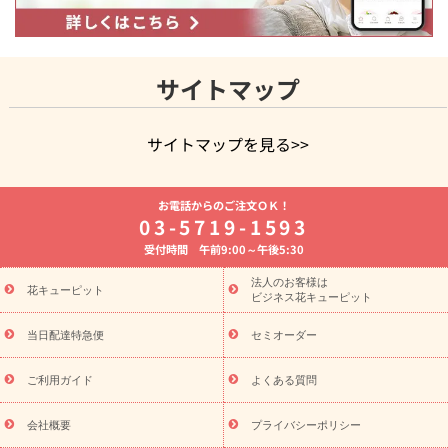
サイトマップ
サイトマップを見る>>
よく贈られる花
お祝いの花特集
誕生日フラワーギフト特集
お電話からのご注文ＯＫ！
8月の誕生花(トルコキキョウ)
開店・開業祝い
退職祝い
結
03-5719-1593
婚記念日
お供え・お悔やみ
お供え・お悔やみの花
四十九日
受付時間 午前9:00～午後5:30
法要以降に贈る花
通夜・葬儀に贈る花
胡蝶蘭・花鉢
プリザ
ーブドフラワー
季節のイベント
ひまわり ギフト・プレゼント
法人のお客様は
季節のイベント
花キューピット
特集
お盆 花（新盆・初盆）
お盆 花（新
ビジネス花キューピット
盆・初盆）
お盆 花（新盆・初盆）
お盆・お供え 花とセットギ
フト
お盆・お供え プリザーブドフラワー
ひまわり ギフト・プ
当日配達特急便
セミオーダー
レゼント特集
夏の花贈り・お中元・暑中見舞い 花のギフト特集
敬老の日におくる花ギフト・プレゼント特集
敬老の日におくる
ご利用ガイド
よくある質問
花ギフト・プレゼント特集
敬老の日 花のおすすめランキング
敬
老の日 花鉢植えのギフト・プレゼント特集
敬老の日 花とセットギ
会社概要
プライバシーポリシー
フト・プレゼント特集
敬老の日の花 全てのギフト一覧
キャン