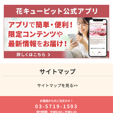
サイトマップ
サイトマップを見る>>
よく贈られる花
お祝いの花特集
誕生日フラワーギフト特集
お電話からのご注文ＯＫ！
8月の誕生花(トルコキキョウ)
開店・開業祝い
退職祝い
結
03-5719-1593
婚記念日
お供え・お悔やみ
お供え・お悔やみの花
四十九日
受付時間 午前9:00～午後5:30
法要以降に贈る花
通夜・葬儀に贈る花
胡蝶蘭・花鉢
プリザ