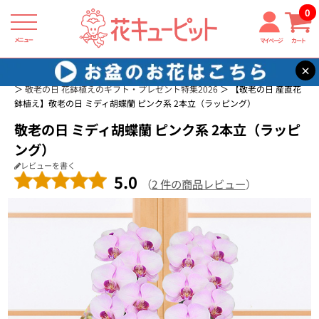
0
メニュー
マイページ
カート
×
花キューピット
敬老の日 おすすめの花のギフト・プレゼント特集2026
敬老の日 花鉢植えのギフト・プレゼント特集2026
【敬老の日 産直花
鉢植え】敬老の日 ミディ胡蝶蘭 ピンク系 2本立（ラッピング）
敬老の日 ミディ胡蝶蘭 ピンク系 2本立（ラッピ
ング）
レビューを書く
5.0
（
2 件の商品レビュー
）