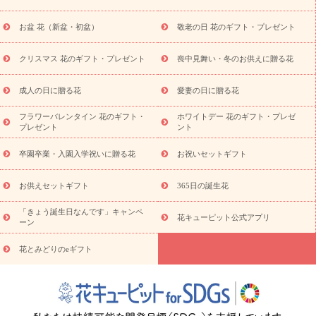
供え・お悔やみ商品一覧
お供え・お悔やみの花
四十九日法要以
降に贈る花
通夜・葬儀に贈る花
お供え お花とセットギフト
お盆 花（新盆・初盆）
敬老の日 花のギフト・プレゼント
お供え プリザーブドフラワー
ペットのお供えフラワー
お盆（新
盆・初盆）
その他
お祝い返し
お見舞い
お取り寄せギフト
ビジネス用
ご自宅用
観葉植物
ミディ胡蝶蘭
プリザーブ
クリスマス 花のギフト・プレゼント
喪中見舞い・冬のお供えに贈る花
スタイルから探す
ドフラワー
アレンジメント
花束
スタ
ンド花
お祝い
お供え・お悔やみ
胡蝶蘭
胡蝶蘭・花鉢
ミ
成人の日に贈る花
愛妻の日に贈る花
ディ胡蝶蘭・お祝い
ミディ胡蝶蘭・お供え
世界初の青色胡蝶蘭
フラワーバレンタイン 花のギフト・
ホワイトデー 花のギフト・プレゼ
観葉植物
観葉植物
産直多肉植物
プリザーブドフラワー
プレゼント
ント
お祝い
お供え・お悔やみ
花とセットギフト
セミオーダー
プチギフト（hanamore -ハナモア-）
花とみどりのeギフト
花
卒園卒業・入園入学祝いに贈る花
お祝いセットギフト
キューピットのeGfit
カラー
ピンク
イエローオレンジ
レッ
予算から探す
ド
お花の種類
バラ
ユリ
トルコキキョウ
お供えセットギフト
365日の誕生花
お祝い
お祝い・
3000円～
お祝い・
4000円～
お祝い・
5000円～
お祝い・
7000円～
お祝い・
10000円～
お供え・お
「きょう誕生日なんです」キャンペ
花キューピット公式アプリ
ーン
悔やみ
お供え・お悔やみ・
3000円～
お供え・お悔やみ・
5000
円～
お供え・お悔やみ・
7000円～
お供え・お悔やみ・
10000
花とみどりのeギフト
読み物
円～
注目されている記事
365日の誕生花カレンダー
開店・開業祝
いのマナー
定年退職祝いのマナー
お祝いを贈るときのマナー・
ルール
花キューピットのお祝いコラム一覧
誕生日のお花を「色