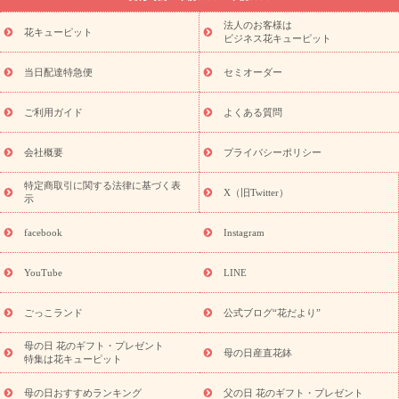
ーブドフラワー
季節のイベント
ひまわり ギフト・プレゼント
法人のお客様は
季節のイベント
花キューピット
特集
お盆 花（新盆・初盆）
お盆 花（新
ビジネス花キューピット
盆・初盆）
お盆 花（新盆・初盆）
お盆・お供え 花とセットギ
フト
お盆・お供え プリザーブドフラワー
ひまわり ギフト・プ
当日配達特急便
セミオーダー
レゼント特集
夏の花贈り・お中元・暑中見舞い 花のギフト特集
敬老の日におくる花ギフト・プレゼント特集
敬老の日におくる
ご利用ガイド
よくある質問
花ギフト・プレゼント特集
敬老の日 花のおすすめランキング
敬
老の日 花鉢植えのギフト・プレゼント特集
敬老の日 花とセットギ
会社概要
プライバシーポリシー
フト・プレゼント特集
敬老の日の花 全てのギフト一覧
キャン
ペーン
映画『ウォーターガーディアンズ』コラボキャンペーン
特定商取引に関する法律に基づく表
X（旧Twitter）
示
誕生日の花を探す
「きょう誕生日なんです」キャンペーン
誕生日フラワーギフト
誕生日フラワーギフト特集
誕生日フラワ
facebook
Instagram
ーギフト商品一覧
バラ
ユリ
トルコキキョウ
8月の誕生花
(トルコキキョウ)
9月の誕生花(リンドウ)
誕生日セットギフト
YouTube
LINE
用途か
キャンペーン
「きょう誕生日なんです」キャンペーン
ら探す
お祝いの花特集
当日配達特急便
お祝い商品一覧
お
ごっこランド
公式ブログ“花だより”
祝い
開店・開業祝い
新築・引っ越し祝い
退職祝い
結婚記
念日
結婚祝い
出産祝い
退院祝い・快気祝い
還暦祝い・長
母の日 花のギフト・プレゼント
母の日産直花鉢
特集は花キューピット
寿祝い
プチギフト
ペットのお祝いフラワー
お中元・暑中見
舞い
敬老の日
お供え・お悔やみ
当日配達特急便 お供え
お
母の日おすすめランキング
父の日 花のギフト・プレゼント