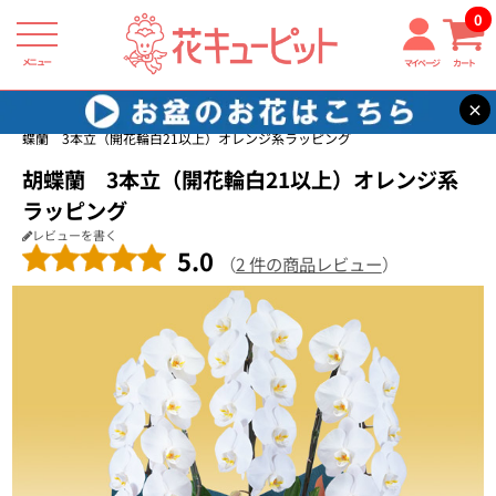
0
メニュー
マイページ
カート
×
花キューピット
花鉢（胡蝶蘭・洋蘭）
【花鉢（胡蝶蘭・洋蘭）】胡
蝶蘭 3本立（開花輪白21以上）オレンジ系ラッピング
胡蝶蘭 3本立（開花輪白21以上）オレンジ系
ラッピング
レビューを書く
5.0
（
2 件の商品レビュー
）