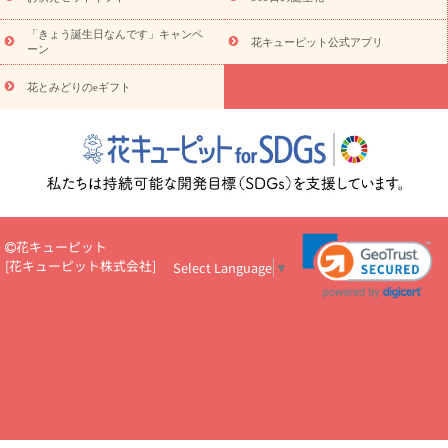
お祝い・
3000円～
お祝い・
4000円～
お祝い・
5000円～
お
「きょう誕生日なんです」キャンペ
祝い・
7000円～
お祝い・
10000円～
お供え・お悔やみ
お供
花キューピット公式アプリ
ーン
え・お悔やみ・
3000円～
お供え・お悔やみ・
5000円～
お供
読み
え・お悔やみ・
7000円～
お供え・お悔やみ・
10000円～
花とみどりのeギフト
物
注目されている記事
365日の誕生花カレンダー
開店・開業祝
いのマナー
定年退職祝いのマナー
お祝いを贈るときのマナー・
ルール
花キューピットのお祝いコラム一覧
誕生日のお花を「色
彩心理学」で選ぶ方法
結婚祝いの予算相場
出産祝いお役立ち情
報
転職祝いのマナー基礎知識
ペットのお祝いワンポイントアド
バイス
スタンド花（フラスタ）のマナー
お見舞いのマナーとル
花キューピット
ール
新築引っ越し祝いコラム
お祝い花のマナー総まとめ
職
[
花キューピット株式会社
]
Select Language
▼
場上司や先輩へ贈るお祝い花の正解は？
開店祝いの花 選び方ガイ
ド（早見表あり）
お供えを贈るときのマナー・ルール
花キューピットのお供え・
お悔やみ・仏花コラム一覧
花キューピットの仏花のルール・マナ
ーQ&A
ペットの供花の基礎知識とペットロスを癒す向き合い方
一周忌のマナー
四十九日の基礎知識
お盆のルール・マナー
お彼岸のルール・マナー
キリスト教のお葬式の流れ【マナー基礎
知識】
お供え花のマナー総まとめ
仏花の選び方ガイド（早見表
あり)
花キューピット×専門家
CO2排出量削減 / SDGsを考える