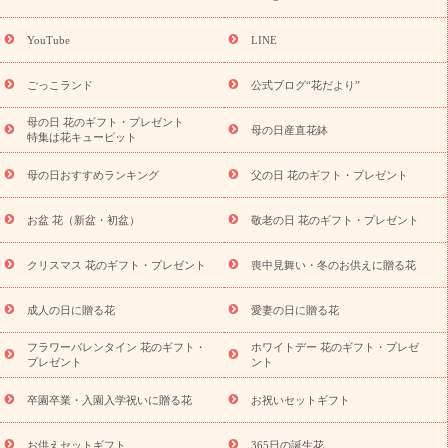
ーギフト商品一覧
バラ
ユリ
トルコキキョウ
8月の誕生花
(トルコキキョウ)
9月の誕生花(リンドウ)
誕生日セットギフト
YouTube
LINE
用途か
キャンペーン
「きょう誕生日なんです」キャンペーン
ら探す
お祝いの花特集
当日配達特急便
お祝い商品一覧
お
ごっこランド
公式ブログ“花だより”
祝い
開店・開業祝い
新築・引っ越し祝い
退職祝い
結婚記
念日
結婚祝い
出産祝い
退院祝い・快気祝い
還暦祝い・長
母の日 花のギフト・プレゼント
母の日産直花鉢
特集は花キューピット
寿祝い
プチギフト
ペットのお祝いフラワー
お中元・暑中見
舞い
敬老の日
お供え・お悔やみ
お供え・お悔やみ商品一覧
母の日おすすめランキング
父の日 花のギフト・プレゼント
お供え・お悔やみの花
四十九日法要以降に贈る花
通夜・葬儀
に贈る花
お供え お花とセットギフト
お供え プリザーブドフラ
お盆 花（新盆・初盆）
敬老の日 花のギフト・プレゼント
ワー
ペットのお供えフラワー
お盆（新盆・初盆）
その他
お祝い返し
お見舞い
お取り寄せギフト
ビジネス用
ご自宅
スタイル
クリスマス 花のギフト・プレゼント
喪中見舞い・冬のお供えに贈る花
用
観葉植物
ミディ胡蝶蘭
プリザーブドフラワー
から探す
アレンジメント
花束
スタンド花
お祝い
お供
成人の日に贈る花
愛妻の日に贈る花
え・お悔やみ
胡蝶蘭
胡蝶蘭・花鉢
ミディ胡蝶蘭・お祝い
ミディ胡蝶蘭・お供え
世界初の青色胡蝶蘭
観葉植物
観葉植
フラワーバレンタイン 花のギフト・
ホワイトデー 花のギフト・プレゼ
物
産直多肉植物
プリザーブドフラワー
お祝い
お供え・お
プレゼント
ント
悔やみ
花とセットギフト
セミオーダー
プチギフト
（hanamore -ハナモア-）
花とみどりのeギフト
花キューピッ
卒園卒業・入園入学祝いに贈る花
お祝いセットギフト
トのeGfit
カラー
ピンク
イエローオレンジ
レッド
お花の
予算から探す
種類
バラ
ユリ
トルコキキョウ
お祝い
お供えセットギフト
365日の誕生花