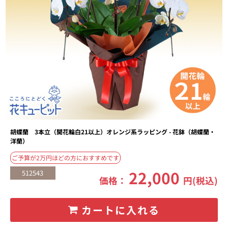
胡蝶蘭 3本立（開花輪白21以上）オレンジ系ラッピング - 花鉢（胡蝶蘭・
洋蘭）
ご予算が2万円ほどの方におすすめです
22,000
512543
価格：
円(税込)
カートに入れる