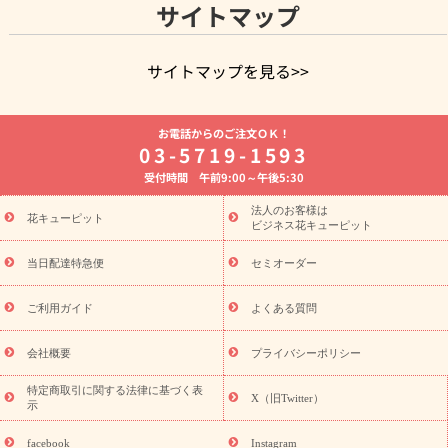
サイトマップ
サイトマップを見る>>
よく贈られる花
お祝いの花特集
誕生日フラワーギフト特集
お電話からのご注文ＯＫ！
8月の誕生花(トルコキキョウ)
開店・開業祝い
退職祝い
結
03-5719-1593
婚記念日
お供え・お悔やみ
お供え・お悔やみの花
四十九日
受付時間 午前9:00～午後5:30
法要以降に贈る花
通夜・葬儀に贈る花
胡蝶蘭・花鉢
プリザ
ーブドフラワー
季節のイベント
ひまわり ギフト・プレゼント
法人のお客様は
季節のイベント
花キューピット
特集
お盆 花（新盆・初盆）
お盆 花（新
ビジネス花キューピット
盆・初盆）
お盆 花（新盆・初盆）
お盆・お供え 花とセットギ
フト
お盆・お供え プリザーブドフラワー
ひまわり ギフト・プ
当日配達特急便
セミオーダー
レゼント特集
夏の花贈り・お中元・暑中見舞い 花のギフト特集
敬老の日におくる花ギフト・プレゼント特集
敬老の日におくる
ご利用ガイド
よくある質問
花ギフト・プレゼント特集
敬老の日 花のおすすめランキング
敬
老の日 花鉢植えのギフト・プレゼント特集
敬老の日 花とセットギ
会社概要
プライバシーポリシー
フト・プレゼント特集
敬老の日の花 全てのギフト一覧
キャン
ペーン
映画『ウォーターガーディアンズ』コラボキャンペーン
特定商取引に関する法律に基づく表
X（旧Twitter）
示
誕生日の花を探す
「きょう誕生日なんです」キャンペーン
誕生日フラワーギフト
誕生日フラワーギフト特集
誕生日フラワ
facebook
Instagram