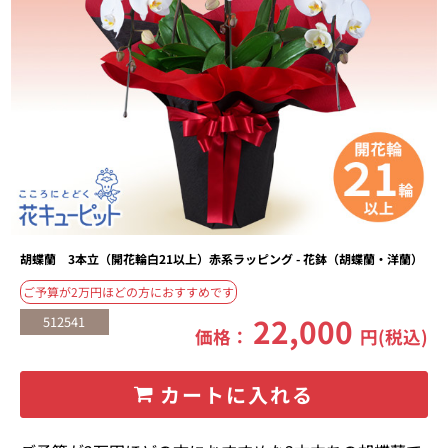
胡蝶蘭 3本立（開花輪白21以上）赤系ラッピング - 花鉢（胡蝶蘭・洋蘭）
ご予算が2万円ほどの方におすすめです
22,000
512541
価格：
円(税込)
カートに入れる