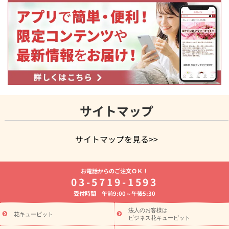
サイトマップ
サイトマップを見る>>
よく贈られる花
お祝いの花特集
誕生日フラワーギフト特集
お電話からのご注文ＯＫ！
8月の誕生花(トルコキキョウ)
開店・開業祝い
退職祝い
結
03-5719-1593
婚記念日
お供え・お悔やみ
お供え・お悔やみの花
四十九日
受付時間 午前9:00～午後5:30
法要以降に贈る花
通夜・葬儀に贈る花
胡蝶蘭・花鉢
プリザ
ーブドフラワー
季節のイベント
ひまわり ギフト・プレゼント
法人のお客様は
季節のイベント
花キューピット
特集
お盆 花（新盆・初盆）
お盆 花（新
ビジネス花キューピット
盆・初盆）
お盆 花（新盆・初盆）
お盆・お供え 花とセットギ