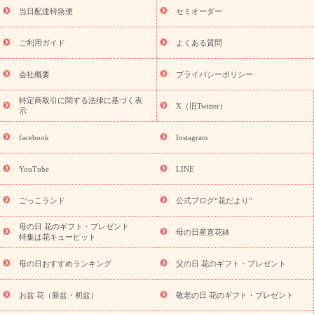
フト
お盆・お供え プリザーブドフラワー
ひまわり ギフト・プ
当日配達特急便
セミオーダー
レゼント特集
夏の花贈り・お中元・暑中見舞い 花のギフト特集
敬老の日におくる花ギフト・プレゼント特集
敬老の日におくる
ご利用ガイド
よくある質問
花ギフト・プレゼント特集
敬老の日 花のおすすめランキング
敬
老の日 花鉢植えのギフト・プレゼント特集
敬老の日 花とセットギ
会社概要
プライバシーポリシー
フト・プレゼント特集
敬老の日の花 全てのギフト一覧
キャン
ペーン
映画『ウォーターガーディアンズ』コラボキャンペーン
特定商取引に関する法律に基づく表
X（旧Twitter）
示
誕生日の花を探す
「きょう誕生日なんです」キャンペーン
誕生日フラワーギフト
誕生日フラワーギフト特集
誕生日フラワ
facebook
Instagram
ーギフト商品一覧
バラ
ユリ
トルコキキョウ
8月の誕生花
(トルコキキョウ)
9月の誕生花(リンドウ)
誕生日セットギフト
YouTube
LINE
用途か
キャンペーン
「きょう誕生日なんです」キャンペーン
ら探す
お祝いの花特集
当日配達特急便
お祝い商品一覧
お
ごっこランド
公式ブログ“花だより”
祝い
開店・開業祝い
新築・引っ越し祝い
退職祝い
結婚記
念日
結婚祝い
出産祝い
退院祝い・快気祝い
還暦祝い・長
母の日 花のギフト・プレゼント
母の日産直花鉢
特集は花キューピット
寿祝い
プチギフト
ペットのお祝いフラワー
お中元・暑中見
舞い
敬老の日
お供え・お悔やみ
当日配達特急便 お供え
お
母の日おすすめランキング
父の日 花のギフト・プレゼント
供え・お悔やみ商品一覧
お供え・お悔やみの花
四十九日法要以
降に贈る花
通夜・葬儀に贈る花
お供え お花とセットギフト
お盆 花（新盆・初盆）
敬老の日 花のギフト・プレゼント
お供え プリザーブドフラワー
ペットのお供えフラワー
お盆（新
盆・初盆）
その他
お祝い返し
お見舞い
お取り寄せギフト