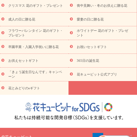
ビジネス用
ご自宅用
観葉植物
ミディ胡蝶蘭
プリザーブ
クリスマス 花のギフト・プレゼント
喪中見舞い・冬のお供えに贈る花
スタイルから探す
ドフラワー
アレンジメント
花束
スタ
ンド花
お祝い
お供え・お悔やみ
胡蝶蘭
胡蝶蘭・花鉢
ミ
成人の日に贈る花
愛妻の日に贈る花
ディ胡蝶蘭・お祝い
ミディ胡蝶蘭・お供え
世界初の青色胡蝶蘭
フラワーバレンタイン 花のギフト・
ホワイトデー 花のギフト・プレゼ
観葉植物
観葉植物
産直多肉植物
プリザーブドフラワー
プレゼント
ント
お祝い
お供え・お悔やみ
花とセットギフト
セミオーダー
プチギフト（hanamore -ハナモア-）
花とみどりのeギフト
花
卒園卒業・入園入学祝いに贈る花
お祝いセットギフト
キューピットのeGfit
カラー
ピンク
イエローオレンジ
レッ
予算から探す
ド
お花の種類
バラ
ユリ
トルコキキョウ
お供えセットギフト
365日の誕生花
お祝い
お祝い・
3000円～
お祝い・
4000円～
お祝い・
5000円～
お祝い・
7000円～
お祝い・
10000円～
お供え・お
「きょう誕生日なんです」キャンペ
花キューピット公式アプリ
ーン
悔やみ
お供え・お悔やみ・
3000円～
お供え・お悔やみ・
5000
円～
お供え・お悔やみ・
7000円～
お供え・お悔やみ・
10000
花とみどりのeギフト
読み物
円～
注目されている記事
365日の誕生花カレンダー
開店・開業祝
いのマナー
定年退職祝いのマナー
お祝いを贈るときのマナー・
ルール
花キューピットのお祝いコラム一覧
誕生日のお花を「色
彩心理学」で選ぶ方法
結婚祝いの予算相場
出産祝いお役立ち情
報
転職祝いのマナー基礎知識
ペットのお祝いワンポイントアド
バイス
スタンド花（フラスタ）のマナー
お見舞いのマナーとル
花キューピット