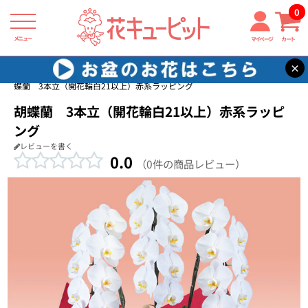
0
メニュー
マイページ
カート
×
花キューピット
花鉢（胡蝶蘭・洋蘭）
【花鉢（胡蝶蘭・洋蘭）】胡
蝶蘭 3本立（開花輪白21以上）赤系ラッピング
胡蝶蘭 3本立（開花輪白21以上）赤系ラッピ
ング
レビューを書く
0.0
（0件の商品レビュー）