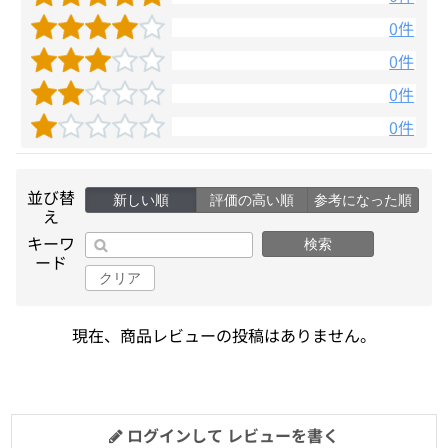
0件
0件
0件
0件
並び替
新しい順
評価の高い順
参考になった順
え
キーワ
検索
ード
クリア
現在、商品レビューの投稿はありません。
ログインして レビューを書く