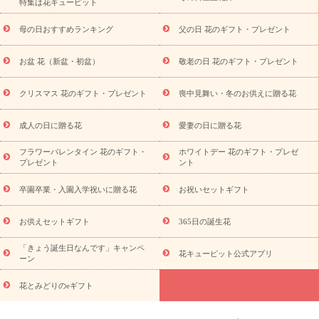
特集は花キューピット
寿祝い
プチギフト
ペットのお祝いフラワー
お中元・暑中見
舞い
敬老の日
お供え・お悔やみ
当日配達特急便 お供え
お
母の日おすすめランキング
父の日 花のギフト・プレゼント
供え・お悔やみ商品一覧
お供え・お悔やみの花
四十九日法要以
降に贈る花
通夜・葬儀に贈る花
お供え お花とセットギフト
お盆 花（新盆・初盆）
敬老の日 花のギフト・プレゼント
お供え プリザーブドフラワー
ペットのお供えフラワー
お盆（新
盆・初盆）
その他
お祝い返し
お見舞い
お取り寄せギフト
ビジネス用
ご自宅用
観葉植物
ミディ胡蝶蘭
プリザーブ
クリスマス 花のギフト・プレゼント
喪中見舞い・冬のお供えに贈る花
スタイルから探す
ドフラワー
アレンジメント
花束
スタ
ンド花
お祝い
お供え・お悔やみ
胡蝶蘭
胡蝶蘭・花鉢
ミ
成人の日に贈る花
愛妻の日に贈る花
ディ胡蝶蘭・お祝い
ミディ胡蝶蘭・お供え
世界初の青色胡蝶蘭
フラワーバレンタイン 花のギフト・
ホワイトデー 花のギフト・プレゼ
観葉植物
観葉植物
産直多肉植物
プリザーブドフラワー
プレゼント
ント
お祝い
お供え・お悔やみ
花とセットギフト
セミオーダー
プチギフト（hanamore -ハナモア-）
花とみどりのeギフト
花
卒園卒業・入園入学祝いに贈る花
お祝いセットギフト
キューピットのeGfit
カラー
ピンク
イエローオレンジ
レッ
予算から探す
ド
お花の種類
バラ
ユリ
トルコキキョウ
お供えセットギフト
365日の誕生花
お祝い
お祝い・
3000円～
お祝い・
4000円～
お祝い・
5000円～
お祝い・
7000円～
お祝い・
10000円～
お供え・お
「きょう誕生日なんです」キャンペ
花キューピット公式アプリ
ーン
悔やみ
お供え・お悔やみ・
3000円～
お供え・お悔やみ・
5000
円～
お供え・お悔やみ・
7000円～
お供え・お悔やみ・
10000
花とみどりのeギフト
読み物
円～
注目されている記事
365日の誕生花カレンダー
開店・開業祝