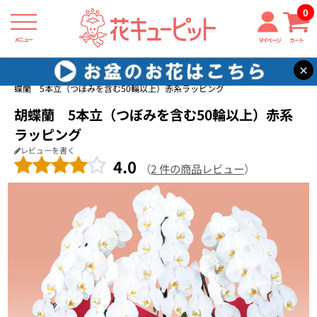
0
メニュー
マイページ
カート
×
花キューピット
花鉢（胡蝶蘭・洋蘭）
【花鉢（胡蝶蘭・洋蘭）】胡
蝶蘭 5本立（つぼみを含む50輪以上）赤系ラッピング
胡蝶蘭 5本立（つぼみを含む50輪以上）赤系
ラッピング
レビューを書く
4.0
（
2 件の商品レビュー
）