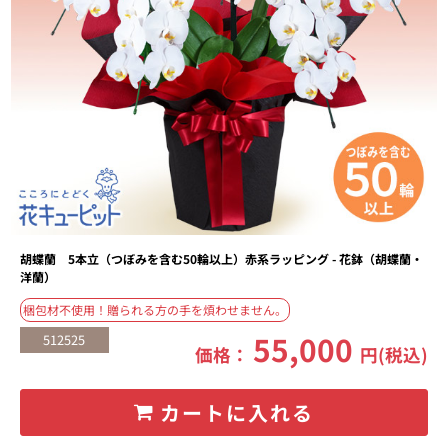
胡蝶蘭 5本立（つぼみを含む50輪以上）赤系ラッピング - 花鉢（胡蝶蘭・
洋蘭）
梱包材不使用！贈られる方の手を煩わせません。
55,000
512525
価格：
円(税込)
カートに入れる