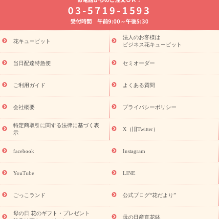
8月の誕生花(トルコキキョウ)
開店・開業祝い
退職祝い
結
03-5719-1593
婚記念日
お供え・お悔やみ
お供え・お悔やみの花
四十九日
受付時間 午前9:00～午後5:30
法要以降に贈る花
通夜・葬儀に贈る花
胡蝶蘭・花鉢
プリザ
ーブドフラワー
季節のイベント
ひまわり ギフト・プレゼント
法人のお客様は
季節のイベント
花キューピット
特集
お盆 花（新盆・初盆）
お盆 花（新
ビジネス花キューピット
盆・初盆）
お盆 花（新盆・初盆）
お盆・お供え 花とセットギ
フト
お盆・お供え プリザーブドフラワー
ひまわり ギフト・プ
当日配達特急便
セミオーダー
レゼント特集
夏の花贈り・お中元・暑中見舞い 花のギフト特集
敬老の日におくる花ギフト・プレゼント特集
敬老の日におくる
ご利用ガイド
よくある質問
花ギフト・プレゼント特集
敬老の日 花のおすすめランキング
敬
老の日 花鉢植えのギフト・プレゼント特集
敬老の日 花とセットギ
会社概要
プライバシーポリシー
フト・プレゼント特集
敬老の日の花 全てのギフト一覧
キャン
ペーン
映画『ウォーターガーディアンズ』コラボキャンペーン
特定商取引に関する法律に基づく表
X（旧Twitter）
示
誕生日の花を探す
「きょう誕生日なんです」キャンペーン
誕生日フラワーギフト
誕生日フラワーギフト特集
誕生日フラワ
facebook
Instagram
ーギフト商品一覧
バラ
ユリ
トルコキキョウ
8月の誕生花
(トルコキキョウ)
9月の誕生花(リンドウ)
誕生日セットギフト
YouTube
LINE
用途か
キャンペーン
「きょう誕生日なんです」キャンペーン
ら探す
お祝いの花特集
当日配達特急便
お祝い商品一覧
お
ごっこランド
公式ブログ“花だより”
祝い
開店・開業祝い
新築・引っ越し祝い
退職祝い
結婚記
念日
結婚祝い
出産祝い
退院祝い・快気祝い
還暦祝い・長
母の日 花のギフト・プレゼント
母の日産直花鉢