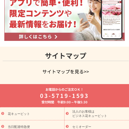
サイトマップ
サイトマップを見る>>
よく贈られる花
お祝いの花特集
誕生日フラワーギフト特集
お電話からのご注文ＯＫ！
8月の誕生花(トルコキキョウ)
開店・開業祝い
退職祝い
結
03-5719-1593
婚記念日
お供え・お悔やみ
お供え・お悔やみの花
四十九日
受付時間 午前9:00～午後5:30
法要以降に贈る花
通夜・葬儀に贈る花
胡蝶蘭・花鉢
プリザ
ーブドフラワー
季節のイベント
ひまわり ギフト・プレゼント
法人のお客様は
季節のイベント
花キューピット
特集
お盆 花（新盆・初盆）
お盆 花（新
ビジネス花キューピット
盆・初盆）
お盆 花（新盆・初盆）
お盆・お供え 花とセットギ
フト
お盆・お供え プリザーブドフラワー
ひまわり ギフト・プ
当日配達特急便
セミオーダー