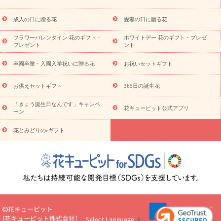
スタイルから探す
ドフラワー
アレンジメント
花束
スタ
ンド花
お祝い
お供え・お悔やみ
胡蝶蘭
胡蝶蘭・花鉢
ミ
成人の日に贈る花
愛妻の日に贈る花
ディ胡蝶蘭・お祝い
ミディ胡蝶蘭・お供え
世界初の青色胡蝶蘭
フラワーバレンタイン 花のギフト・
ホワイトデー 花のギフト・プレゼ
観葉植物
観葉植物
産直多肉植物
プリザーブドフラワー
プレゼント
ント
お祝い
お供え・お悔やみ
花とセットギフト
セミオーダー
プチギフト（hanamore -ハナモア-）
花とみどりのeギフト
花
卒園卒業・入園入学祝いに贈る花
お祝いセットギフト
キューピットのeGfit
カラー
ピンク
イエローオレンジ
レッ
予算から探す
ド
お花の種類
バラ
ユリ
トルコキキョウ
お供えセットギフト
365日の誕生花
お祝い
お祝い・
3000円～
お祝い・
4000円～
お祝い・
5000円～
お祝い・
7000円～
お祝い・
10000円～
お供え・お
「きょう誕生日なんです」キャンペ
花キューピット公式アプリ
ーン
悔やみ
お供え・お悔やみ・
3000円～
お供え・お悔やみ・
5000
円～
お供え・お悔やみ・
7000円～
お供え・お悔やみ・
10000
花とみどりのeギフト
読み物
円～
注目されている記事
365日の誕生花カレンダー
開店・開業祝
いのマナー
定年退職祝いのマナー
お祝いを贈るときのマナー・
ルール
花キューピットのお祝いコラム一覧
誕生日のお花を「色
彩心理学」で選ぶ方法
結婚祝いの予算相場
出産祝いお役立ち情
報
転職祝いのマナー基礎知識
ペットのお祝いワンポイントアド
バイス
スタンド花（フラスタ）のマナー
お見舞いのマナーとル
花キューピット
ール
新築引っ越し祝いコラム
お祝い花のマナー総まとめ
職
[
花キューピット株式会社
]
Select Language
▼
場上司や先輩へ贈るお祝い花の正解は？
開店祝いの花 選び方ガイ