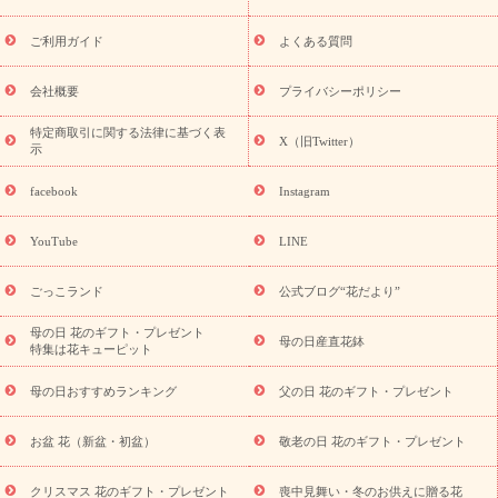
レゼント特集
夏の花贈り・お中元・暑中見舞い 花のギフト特集
敬老の日におくる花ギフト・プレゼント特集
敬老の日におくる
ご利用ガイド
よくある質問
花ギフト・プレゼント特集
敬老の日 花のおすすめランキング
敬
老の日 花鉢植えのギフト・プレゼント特集
敬老の日 花とセットギ
会社概要
プライバシーポリシー
フト・プレゼント特集
敬老の日の花 全てのギフト一覧
キャン
ペーン
映画『ウォーターガーディアンズ』コラボキャンペーン
特定商取引に関する法律に基づく表
X（旧Twitter）
示
誕生日の花を探す
「きょう誕生日なんです」キャンペーン
誕生日フラワーギフト
誕生日フラワーギフト特集
誕生日フラワ
facebook
Instagram
ーギフト商品一覧
バラ
ユリ
トルコキキョウ
8月の誕生花
(トルコキキョウ)
9月の誕生花(リンドウ)
誕生日セットギフト
YouTube
LINE
用途か
キャンペーン
「きょう誕生日なんです」キャンペーン
ら探す
お祝いの花特集
当日配達特急便
お祝い商品一覧
お
ごっこランド
公式ブログ“花だより”
祝い
開店・開業祝い
新築・引っ越し祝い
退職祝い
結婚記
念日
結婚祝い
出産祝い
退院祝い・快気祝い
還暦祝い・長
母の日 花のギフト・プレゼント
母の日産直花鉢
特集は花キューピット
寿祝い
プチギフト
ペットのお祝いフラワー
お中元・暑中見
舞い
敬老の日
お供え・お悔やみ
当日配達特急便 お供え
お
母の日おすすめランキング
父の日 花のギフト・プレゼント
供え・お悔やみ商品一覧
お供え・お悔やみの花
四十九日法要以
降に贈る花
通夜・葬儀に贈る花
お供え お花とセットギフト
お盆 花（新盆・初盆）
敬老の日 花のギフト・プレゼント
お供え プリザーブドフラワー
ペットのお供えフラワー
お盆（新
盆・初盆）
その他
お祝い返し
お見舞い
お取り寄せギフト
ビジネス用
ご自宅用
観葉植物
ミディ胡蝶蘭
プリザーブ
クリスマス 花のギフト・プレゼント
喪中見舞い・冬のお供えに贈る花