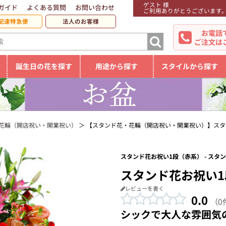
ゲスト 様
ガイド
よくある質問
お問い合わせ
ご利用ありがとうございます
配達特急便
法人のお客様
お電話
ご注文は
誕生日の花を探す
用途から探す
スタイルから探す
花輪（開店祝い・開業祝い）
【スタンド花・花輪（開店祝い・開業祝い）】スタ
スタンド花お祝い1段（赤系） - ス
スタンド花お祝い
レビューを書く
0.0
（0
シックで大人な雰囲気