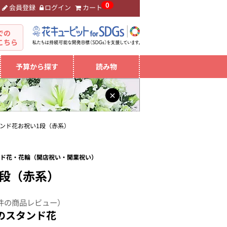
0
会員登録
ログイン
カート
。
での
こちら
予算から探す
読み物
×
ンド花お祝い1段（赤系）
タンド花・花輪（開店祝い・開業祝い）
1段（赤系）
件の商品レビュー）
のスタンド花