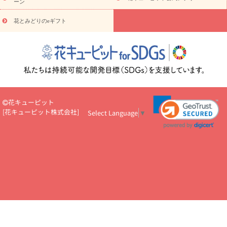
ーン
え・お悔やみ・
3000円～
お供え・お悔やみ・
5000円～
お供
読み
え・お悔やみ・
7000円～
お供え・お悔やみ・
10000円～
花とみどりのeギフト
物
注目されている記事
365日の誕生花カレンダー
開店・開業祝
いのマナー
定年退職祝いのマナー
お祝いを贈るときのマナー・
ルール
花キューピットのお祝いコラム一覧
誕生日のお花を「色
彩心理学」で選ぶ方法
結婚祝いの予算相場
出産祝いお役立ち情
報
転職祝いのマナー基礎知識
ペットのお祝いワンポイントアド
バイス
スタンド花（フラスタ）のマナー
お見舞いのマナーとル
花キューピット
ール
新築引っ越し祝いコラム
お祝い花のマナー総まとめ
職
[
花キューピット株式会社
]
Select Language
▼
場上司や先輩へ贈るお祝い花の正解は？
開店祝いの花 選び方ガイ
ド（早見表あり）
お供えを贈るときのマナー・ルール
花キューピットのお供え・
お悔やみ・仏花コラム一覧
花キューピットの仏花のルール・マナ
ーQ&A
ペットの供花の基礎知識とペットロスを癒す向き合い方
一周忌のマナー
四十九日の基礎知識
お盆のルール・マナー
お彼岸のルール・マナー
キリスト教のお葬式の流れ【マナー基礎
知識】
お供え花のマナー総まとめ
仏花の選び方ガイド（早見表
あり)
花キューピット×専門家
CO2排出量削減 / SDGsを考える
プロ直伝10のテクニック
花美人5人の「花のある暮らし」
美
しい“花とお祝い”の世界
花贈りをもっと楽しみたい
男性は花を