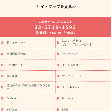
サイトマップを見る>>
よく贈られる花
お祝いの花特集
誕生日フラワーギフト特集
お電話からのご注文ＯＫ！
8月の誕生花(トルコキキョウ)
開店・開業祝い
退職祝い
結
03-5719-1593
婚記念日
お供え・お悔やみ
お供え・お悔やみの花
四十九日
受付時間 午前9:00～午後5:30
法要以降に贈る花
通夜・葬儀に贈る花
胡蝶蘭・花鉢
プリザ
ーブドフラワー
季節のイベント
ひまわり ギフト・プレゼント
法人のお客様は
季節のイベント
花キューピット
特集
お盆 花（新盆・初盆）
お盆 花（新
ビジネス花キューピット
盆・初盆）
お盆 花（新盆・初盆）
お盆・お供え 花とセットギ
フト
お盆・お供え プリザーブドフラワー
ひまわり ギフト・プ
当日配達特急便
セミオーダー
レゼント特集
夏の花贈り・お中元・暑中見舞い 花のギフト特集
敬老の日におくる花ギフト・プレゼント特集
敬老の日におくる
ご利用ガイド
よくある質問
花ギフト・プレゼント特集
敬老の日 花のおすすめランキング
敬
老の日 花鉢植えのギフト・プレゼント特集
敬老の日 花とセットギ
会社概要
プライバシーポリシー
フト・プレゼント特集
敬老の日の花 全てのギフト一覧
キャン
ペーン
映画『ウォーターガーディアンズ』コラボキャンペーン
特定商取引に関する法律に基づく表
X（旧Twitter）
示
誕生日の花を探す
「きょう誕生日なんです」キャンペーン
誕生日フラワーギフト
誕生日フラワーギフト特集
誕生日フラワ
facebook
Instagram
ーギフト商品一覧
バラ
ユリ
トルコキキョウ
8月の誕生花
(トルコキキョウ)
9月の誕生花(リンドウ)
誕生日セットギフト
YouTube
LINE