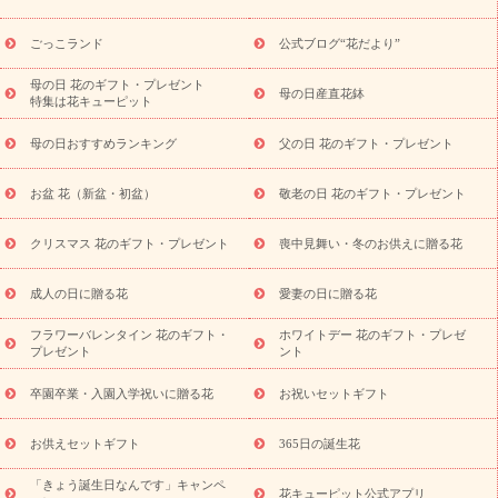
用途か
キャンペーン
「きょう誕生日なんです」キャンペーン
ら探す
お祝いの花特集
当日配達特急便
お祝い商品一覧
お
ごっこランド
公式ブログ“花だより”
祝い
開店・開業祝い
新築・引っ越し祝い
退職祝い
結婚記
念日
結婚祝い
出産祝い
退院祝い・快気祝い
還暦祝い・長
母の日 花のギフト・プレゼント
母の日産直花鉢
特集は花キューピット
寿祝い
プチギフト
ペットのお祝いフラワー
お中元・暑中見
舞い
敬老の日
お供え・お悔やみ
お供え・お悔やみ商品一覧
母の日おすすめランキング
父の日 花のギフト・プレゼント
お供え・お悔やみの花
四十九日法要以降に贈る花
通夜・葬儀
に贈る花
お供え お花とセットギフト
お供え プリザーブドフラ
お盆 花（新盆・初盆）
敬老の日 花のギフト・プレゼント
ワー
ペットのお供えフラワー
お盆（新盆・初盆）
その他
お祝い返し
お見舞い
お取り寄せギフト
ビジネス用
ご自宅
スタイル
クリスマス 花のギフト・プレゼント
喪中見舞い・冬のお供えに贈る花
用
観葉植物
ミディ胡蝶蘭
プリザーブドフラワー
から探す
アレンジメント
花束
スタンド花
お祝い
お供
成人の日に贈る花
愛妻の日に贈る花
え・お悔やみ
胡蝶蘭
胡蝶蘭・花鉢
ミディ胡蝶蘭・お祝い
ミディ胡蝶蘭・お供え
世界初の青色胡蝶蘭
観葉植物
観葉植
フラワーバレンタイン 花のギフト・
ホワイトデー 花のギフト・プレゼ
物
産直多肉植物
プリザーブドフラワー
お祝い
お供え・お
プレゼント
ント
悔やみ
花とセットギフト
セミオーダー
プチギフト
（hanamore -ハナモア-）
花とみどりのeギフト
花キューピッ
卒園卒業・入園入学祝いに贈る花
お祝いセットギフト
トのeGfit
カラー
ピンク
イエローオレンジ
レッド
お花の
予算から探す
種類
バラ
ユリ
トルコキキョウ
お祝い
お供えセットギフト
365日の誕生花
お祝い・
3000円～
お祝い・
4000円～
お祝い・
5000円～
お
「きょう誕生日なんです」キャンペ
祝い・
7000円～
お祝い・
10000円～
お供え・お悔やみ
お供
花キューピット公式アプリ