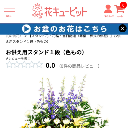
0
メニュー
マイページ
カート
×
花キューピット
スタンド花
スタンド花・花輪・当日配達（葬儀・葬
式の供花）
【スタンド花・花輪・当日配達（葬儀・葬式の供花）】お供
え用スタンド１段（色もの）
お供え用スタンド１段（色もの）
レビューを書く
0.0
（0件の商品レビュー）