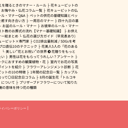
えを贈るときのマナー・ルール
花キューピットの
・お悔やみ・仏花コラム一覧
花キューピットの仏
ル・マナーQ&A
ペットの供花の基礎知識とペッ
を癒す向き合い方
一周忌のマナー
四十九日の基
お盆のルール・マナー
お彼岸のルール・マナー
スト教のお葬式の流れ【マナー基礎知識】
お供え
ナー総まとめ
仏花の選び方ガイド（早見表あり)
ューピット×専門家
CO2排出量削減 / SDGsを考
プロ直伝10のテクニック
花美人5人の「花のある
」
美しい“花とお祝い”の世界
花贈りをもっと
たい
男性は花をもらってうれしい？アンケート
ークにおすすめの観葉植物・花
室内でお花の写真
ポイントを紹介
フラワーアレンジメント診断
花
ピットの10の特徴
1年間の記念日一覧
カップル
合って〇日記念日コラム
8月の誕生花「トルコキ
」について
プリザーブドフラワーについて知りた
謝の意味を持つ花の種類
ライバシーポリシー