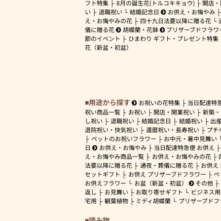
フト特集
8月の誕生花(トルコキキョウ)
開店・
い
退職祝い
結婚記念日
お供え・お悔やみ
え・お悔やみの花
四十九日法要以降に贈る花
儀に贈る花
胡蝶蘭・花鉢
プリザーブドフラワ
節のイベント
ひまわり ギフト・プレゼント特集
花（新盆・初盆）
用途から探す
お祝いの花特集
当日配達特
祝い商品一覧
お祝い
開店・開業祝い
新築・
し祝い
退職祝い
結婚記念日
結婚祝い
出
退院祝い・快気祝い
還暦祝い・長寿祝い
プチ
ペットのお祝いフラワー
お中元・暑中見舞い
日
お供え・お悔やみ
当日配達特急便 お供え
え・お悔やみ商品一覧
お供え・お悔やみの花
法要以降に贈る花
通夜・葬儀に贈る花
お供え
セットギフト
お供え プリザーブドフラワー
ペ
お供えフラワー
お盆（新盆・初盆）
その他
返し
お見舞い
お取り寄せギフト
ビジネス用
宅用
観葉植物
ミディ胡蝶蘭
プリザーブドフ
読み物