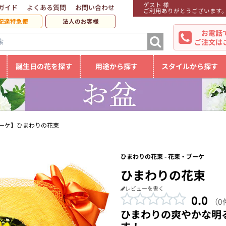
ゲスト 様
ガイド
よくある質問
お問い合わせ
ご利用ありがとうございます
配達特急便
法人のお客様
お電話
ご注文は
誕生日の花を探す
用途から探す
スタイルから探す
ーケ】ひまわりの花束
ひまわりの花束 - 花束・ブーケ
ひまわりの花束
レビューを書く
0.0
（0
ひまわりの爽やかな明