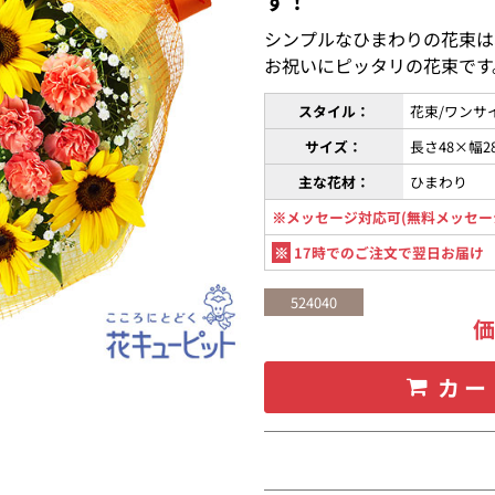
す！
シンプルなひまわりの花束は
お祝いにピッタリの花束です
スタイル：
花束/ワンサ
サイズ：
長さ48×幅2
主な花材：
ひまわり
※メッセージ対応可(無料メッセー
※
17時でのご注文で翌日お届け
524040
カー