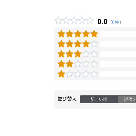
0.0
（
0件
）
並び替え
新しい順
評価