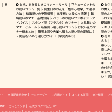
ー
開
お祝いを贈るときのマナー・ルール
花キューピットの
お供
お祝いコラム一覧
誕生日のお花を「色彩心理学」で選ぶ
お供え
方法
結婚祝いの予算相場
出産祝いお役立ち情報
転
花のルー
職祝いのマナー基礎知識
ペットのお祝いワンポイントア
トロス
ドバイス
スタンド花（フラスタ）のマナー
お見舞いの
礎知識
マナーとルール
新築引っ越し祝いコラム
お祝い花のマ
キリ
ナー総まとめ
職場上司や先輩へ贈るお祝い花の正解は？
花のマ
開店祝いの花 選び方ガイド（早見表あり）
花キ
える
暮らし
楽しみ
テレワ
を撮る
キュー
の付き
キョウ
い
感
ット
当日配達特急便
セミオーダー
ご利用ガイド
よくある質問
会社概要
プ
INE
ごっこランド
公式ブログ“花だより”
母の日産直花鉢
母の日おすすめランキング
父の日 花のギフト・プレゼント