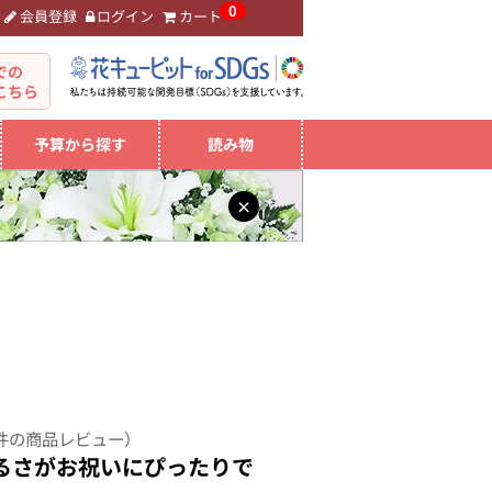
0
会員登録
ログイン
カート
。
での
こちら
予算から探す
読み物
×
件の商品レビュー）
るさがお祝いにぴったりで