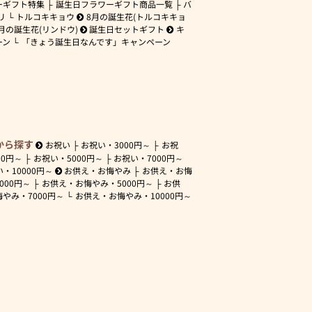
ーギフト特集
誕生日フラワーギフト商品一覧
バ
リ
トルコキキョウ
8月の誕生花(トルコキキョ
月の誕生花(リンドウ)
誕生日セットギフト
キ
ーン
「きょう誕生日なんです」キャンペーン
から探す
お祝い
お祝い・
3000円～
お祝
00円～
お祝い・
5000円～
お祝い・
7000円～
い・
10000円～
お供え・お悔やみ
お供え・お悔
3000円～
お供え・お悔やみ・
5000円～
お供
悔やみ・
7000円～
お供え・お悔やみ・
10000円～