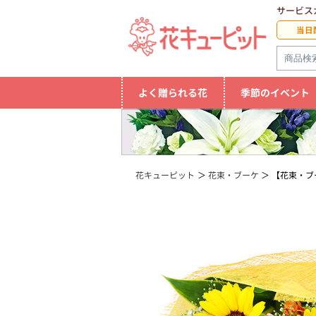
サービス
当日
よく贈られる花
季節のイベント
花キューピット
花束・ブーケ
【花束・ブ