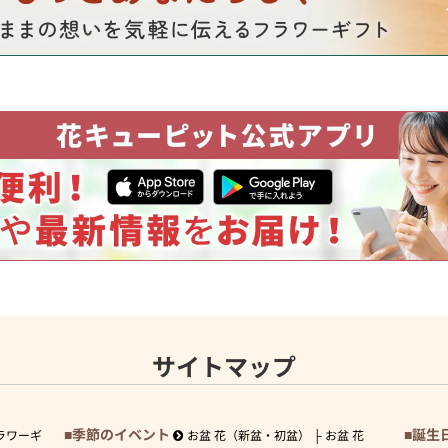
サイトマップ
季節のイベント
誕生
ラワーギ
お盆 花（新盆・初盆）
お盆 花