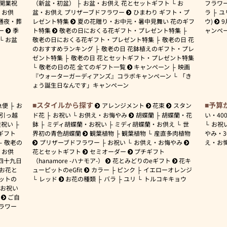
開業祝
（新盆・初盆）
お盆・お供え 花とセットギフト
お
フラワ
お供
盆・お供え プリザーブドフラワー
ひまわり ギフト・プ
ラ
ユ
通夜・葬
レゼント特集
夏の花贈り・お中元・暑中見舞い 花のギフ
ウ)
9
ー
季
ト特集
敬老の日におくる花ギフト・プレゼント特集
ャンペ
お盆
敬老の日におくる花ギフト・プレゼント特集
敬老の日 花
のおすすめランキング
敬老の日 花鉢植えのギフト・プレ
ゼント特集
敬老の日 花とセットギフト・プレゼント特集
敬老の日の花 全てのギフト一覧
キャンペーン
映画
『ウォーターガーディアンズ』コラボキャンペーン
「き
ょう誕生日なんです」キャンペーン
スタイルから探す
予算
急便
お
アレンジメント
花束
スタン
引っ越
ド花
お祝い
お供え・お悔やみ
胡蝶蘭
胡蝶蘭・花
い・
40
産祝い
鉢
ミディ胡蝶蘭・お祝い
ミディ胡蝶蘭・お供え
世
お祝
ギフト
界初の青色胡蝶蘭
観葉植物
観葉植物
産直多肉植物
やみ・
敬老の
プリザーブドフラワー
お祝い
お供え・お悔やみ
え・お
お供
花とセットギフト
セミオーダー
プチギフト
四十九日
（hanamore -ハナモア-）
花とみどりのeギフト
花キ
 お花と
ューピットのeGfit
カラー
ピンク
イエローオレンジ
ットの
レッド
お花の種類
バラ
ユリ
トルコキキョウ
お祝い
ご自
ラワー