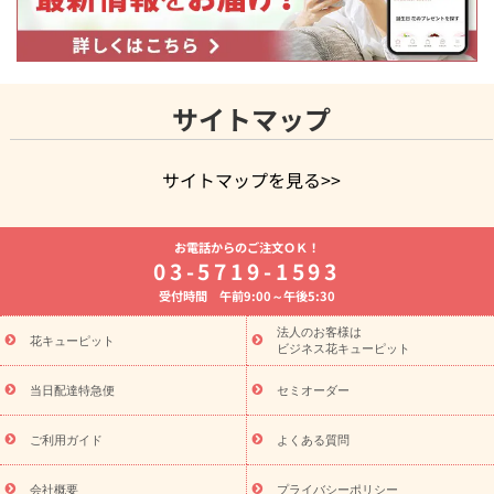
サイトマップ
サイトマップを見る>>
よく贈られる花
お祝いの花特集
誕生日フラワーギフト特集
お電話からのご注文ＯＫ！
8月の誕生花(トルコキキョウ)
開店・開業祝い
退職祝い
結
03-5719-1593
婚記念日
お供え・お悔やみ
お供え・お悔やみの花
四十九日
受付時間 午前9:00～午後5:30
法要以降に贈る花
通夜・葬儀に贈る花
胡蝶蘭・花鉢
プリザ
ーブドフラワー
季節のイベント
ひまわり ギフト・プレゼント
法人のお客様は
季節のイベント
花キューピット
特集
お盆 花（新盆・初盆）
お盆 花（新
ビジネス花キューピット
盆・初盆）
お盆 花（新盆・初盆）
お盆・お供え 花とセットギ
フト
お盆・お供え プリザーブドフラワー
ひまわり ギフト・プ
当日配達特急便
セミオーダー
レゼント特集
夏の花贈り・お中元・暑中見舞い 花のギフト特集
敬老の日におくる花ギフト・プレゼント特集
敬老の日におくる
ご利用ガイド
よくある質問
花ギフト・プレゼント特集
敬老の日 花のおすすめランキング
敬
老の日 花鉢植えのギフト・プレゼント特集
敬老の日 花とセットギ
会社概要
プライバシーポリシー