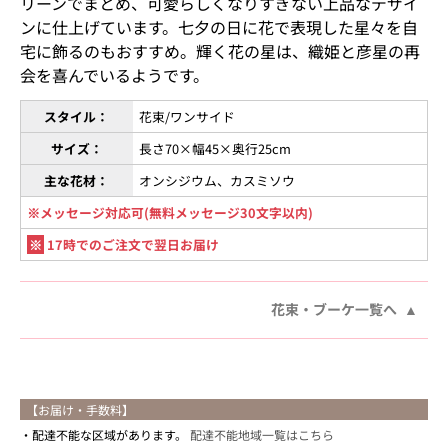
リーンでまとめ、可愛らしくなりすぎない上品なデザイ
ンに仕上げています。七夕の日に花で表現した星々を自
宅に飾るのもおすすめ。輝く花の星は、織姫と彦星の再
会を喜んでいるようです。
スタイル：
花束/ワンサイド
サイズ：
長さ70×幅45×奥行25cm
主な花材：
オンシジウム、カスミソウ
※メッセージ対応可(無料メッセージ30文字以内)
※
17時でのご注文で翌日お届け
花束・ブーケ一覧へ
【お届け・手数料】
配達不能な区域があります。
配達不能地域一覧はこちら