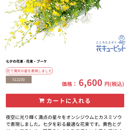
七夕の花束 - 花束・ブーケ
花で満天の星を表現しました
6,600
512230
価格：
円(税込)
カートに入れる
夜空に光り輝く満点の星々をオンシジウムとカスミソウ
で表現しました。七夕を彩る最適な花束です。黄色とグ