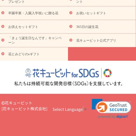
ドフラワー
お祝い
お供え・お悔やみ
花とセットギフト
セ
プレゼント
ント
ミオーダー
プチギフト（hanamore -ハナモア-）
花とみどりの
eギフト
花キューピットのeGfit
カラー
ピンク
イエローオ
卒園卒業・入園入学祝いに贈る花
お祝いセットギフト
予
レンジ
レッド
お花の種類
バラ
ユリ
トルコキキョウ
算から探す
お祝い
お祝い・
3000円～
お祝い・
4000円～
お供えセットギフト
365日の誕生花
お祝い・
5000円～
お祝い・
7000円～
お祝い・
10000円～
「きょう誕生日なんです」キャンペ
お供え・お悔やみ
お供え・お悔やみ・
3000円～
お供え・お
花キューピット公式アプリ
ーン
悔やみ・
5000円～
お供え・お悔やみ・
7000円～
お供え・お悔
読み物
やみ・
10000円～
花とみどりのeギフト
注目されている記事
365日の誕生花カレンダー
開店・開業祝
いのマナー
定年退職祝いのマナー
お祝いを贈るときのマナー・
ルール
花キューピットのお祝いコラム一覧
誕生日のお花を「色
彩心理学」で選ぶ方法
結婚祝いの予算相場
出産祝いお役立ち情
報
転職祝いのマナー基礎知識
ペットのお祝いワンポイントアド
バイス
スタンド花（フラスタ）のマナー
お見舞いのマナーとル
ール
新築引っ越し祝いコラム
お祝い花のマナー総まとめ
職
花キューピット
場上司や先輩へ贈るお祝い花の正解は？
開店祝いの花 選び方ガイ
[
花キューピット株式会社
]
Select Language
▼
ド（早見表あり）
お供えを贈るときのマナー・ルール
花キューピットのお供え・
お悔やみ・仏花コラム一覧
花キューピットの仏花のルール・マナ
ーQ&A
ペットの供花の基礎知識とペットロスを癒す向き合い方