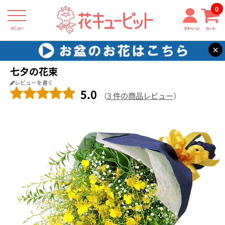
0
メニュー
マイページ
カート
×
花キューピット
花束・ブーケ
【花束・ブーケ】七夕の花束
七夕の花束
レビューを書く
5.0
（
3 件の商品レビュー
）