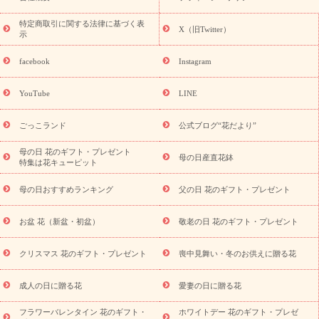
フト・プレゼント特集
敬老の日の花 全てのギフト一覧
キャン
誕生日の花を
特定商取引に関する法律に基づく表
ペーン
「きょう誕生日なんです」キャンペーン
X（旧Twitter）
示
探す
誕生日フラワーギフト
誕生日フラワーギフト特集
誕生
日フラワーギフト商品一覧
バラ
ユリ
トルコキキョウ
8月の
facebook
Instagram
誕生花(トルコキキョウ)
9月の誕生花(リンドウ)
誕生日セット
ギフト
キャンペーン
「きょう誕生日なんです」キャンペーン
YouTube
LINE
用途から探す
お祝いの花特集
当日配達特急便
お祝い商品
一覧
お祝い
開店・開業祝い
新築・引っ越し祝い
退職祝い
ごっこランド
公式ブログ“花だより”
結婚記念日
結婚祝い
出産祝い
退院祝い・快気祝い
還暦
祝い・長寿祝い
プチギフト
ペットのお祝いフラワー
お中
母の日 花のギフト・プレゼント
母の日産直花鉢
特集は花キューピット
元・暑中見舞い
敬老の日
お供え・お悔やみ
当日配達特急便
お供え
お供え・お悔やみ商品一覧
お供え・お悔やみの花
四
母の日おすすめランキング
父の日 花のギフト・プレゼント
十九日法要以降に贈る花
通夜・葬儀に贈る花
お供え お花とセッ
トギフト
お供え プリザーブドフラワー
ペットのお供えフラワー
お盆 花（新盆・初盆）
敬老の日 花のギフト・プレゼント
お盆（新盆・初盆）
その他
お祝い返し
お見舞い
お取り
寄せギフト
ビジネス用
ご自宅用
観葉植物
ミディ胡蝶蘭
クリスマス 花のギフト・プレゼント
喪中見舞い・冬のお供えに贈る花
スタイルから探す
プリザーブドフラワー
アレンジメント
花束
スタンド花
お祝い
お供え・お悔やみ
胡蝶蘭
胡蝶
成人の日に贈る花
愛妻の日に贈る花
蘭・花鉢
ミディ胡蝶蘭・お祝い
ミディ胡蝶蘭・お供え
世界初
の青色胡蝶蘭
観葉植物
観葉植物
産直多肉植物
プリザーブ
フラワーバレンタイン 花のギフト・
ホワイトデー 花のギフト・プレゼ