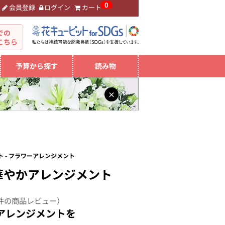
0
会員登録
ログイン
カート
。
での
こちら
予算から探す
読み物
×
 - フラワーアレンジメント
華やかアレンジメント
件の商品レビュー）
アレンジメントを