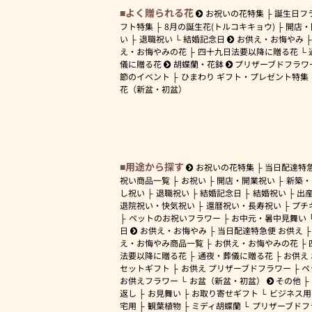
よく贈られる花
お祝いの花特集
誕生日フ
フト特集
8月の誕生花(トルコキキョウ)
開店・
い
退職祝い
結婚記念日
お供え・お悔やみ
え・お悔やみの花
四十九日法要以降に贈る花
儀に贈る花
胡蝶蘭・花鉢
プリザーブドフラワ
節のイベント
ひまわり ギフト・プレゼント特集
花（新盆・初盆）
用途から探す
お祝いの花特集
当日配達特
祝い商品一覧
お祝い
開店・開業祝い
新築・
し祝い
退職祝い
結婚記念日
結婚祝い
出
退院祝い・快気祝い
還暦祝い・長寿祝い
プチ
ペットのお祝いフラワー
お中元・暑中見舞い
日
お供え・お悔やみ
当日配達特急便 お供え
え・お悔やみ商品一覧
お供え・お悔やみの花
法要以降に贈る花
通夜・葬儀に贈る花
お供え
セットギフト
お供え プリザーブドフラワー
ペ
お供えフラワー
お盆（新盆・初盆）
その他
返し
お見舞い
お取り寄せギフト
ビジネス用
宅用
観葉植物
ミディ胡蝶蘭
プリザーブドフ