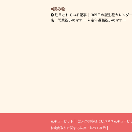
読み物
注目されている記事
365日の誕生花カレンダ
店・開業祝いのマナー
定年退職祝いのマナー
花キューピット
法人のお客様は
ビジネス花キューピ
特定商取引に関する法律に基づく表示