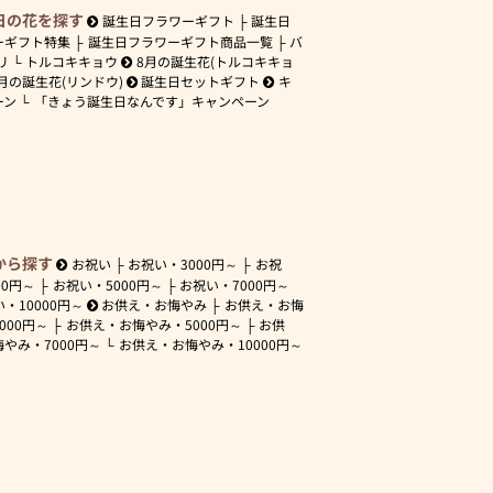
日の花を探す
誕生日フラワーギフト
誕生日
ーギフト特集
誕生日フラワーギフト商品一覧
バ
リ
トルコキキョウ
8月の誕生花(トルコキキョ
月の誕生花(リンドウ)
誕生日セットギフト
キ
ーン
「きょう誕生日なんです」キャンペーン
から探す
お祝い
お祝い・
3000円～
お祝
00円～
お祝い・
5000円～
お祝い・
7000円～
い・
10000円～
お供え・お悔やみ
お供え・お悔
3000円～
お供え・お悔やみ・
5000円～
お供
悔やみ・
7000円～
お供え・お悔やみ・
10000円～