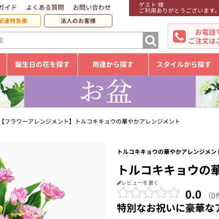
ゲスト 様
ガイド
よくある質問
お問い合わせ
ご利用ありがとうございます
配達特急便
法人のお客様
お電話
ご注文は
誕生日の花を探す
用途から探す
スタイルから探す
【フラワーアレンジメント】トルコキキョウの華やかアレンジメント
トルコキキョウの華やかアレンジメント
トルコキキョウの
レビューを書く
0.0
（0
特別なお祝いに豪華な