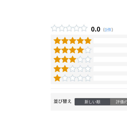
0.0
（
0件
）
並び替え
新しい順
評価