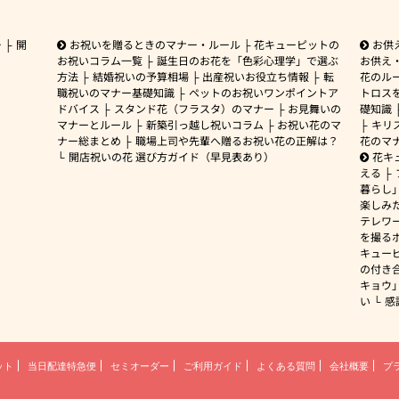
ー
開
お祝いを贈るときのマナー・ルール
花キューピットの
お供
お祝いコラム一覧
誕生日のお花を「色彩心理学」で選ぶ
お供え
方法
結婚祝いの予算相場
出産祝いお役立ち情報
転
花のルー
職祝いのマナー基礎知識
ペットのお祝いワンポイントア
トロス
ドバイス
スタンド花（フラスタ）のマナー
お見舞いの
礎知識
マナーとルール
新築引っ越し祝いコラム
お祝い花のマ
キリ
ナー総まとめ
職場上司や先輩へ贈るお祝い花の正解は？
花のマ
開店祝いの花 選び方ガイド（早見表あり）
花キ
える
暮らし
楽しみ
テレワ
を撮る
キュー
の付き
キョウ
い
感
ット
当日配達特急便
セミオーダー
ご利用ガイド
よくある質問
会社概要
プ