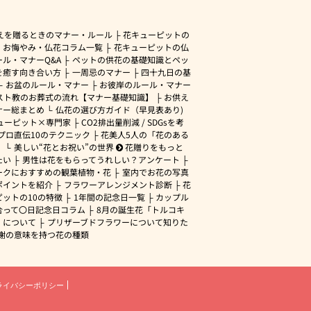
えを贈るときのマナー・ルール
花キューピットの
・お悔やみ・仏花コラム一覧
花キューピットの仏
ル・マナーQ&A
ペットの供花の基礎知識とペッ
を癒す向き合い方
一周忌のマナー
四十九日の基
お盆のルール・マナー
お彼岸のルール・マナー
スト教のお葬式の流れ【マナー基礎知識】
お供え
ナー総まとめ
仏花の選び方ガイド（早見表あり)
ューピット×専門家
CO2排出量削減 / SDGsを考
プロ直伝10のテクニック
花美人5人の「花のある
」
美しい“花とお祝い”の世界
花贈りをもっと
たい
男性は花をもらってうれしい？アンケート
ークにおすすめの観葉植物・花
室内でお花の写真
ポイントを紹介
フラワーアレンジメント診断
花
ピットの10の特徴
1年間の記念日一覧
カップル
合って〇日記念日コラム
8月の誕生花「トルコキ
」について
プリザーブドフラワーについて知りた
謝の意味を持つ花の種類
ライバシーポリシー