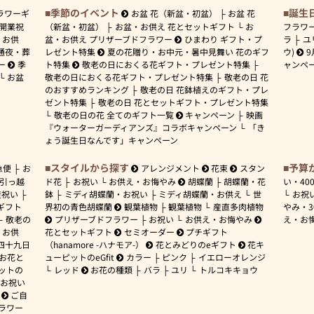
季節のイベント
誕生
ラワーギ
お盆 花（新盆・初盆）
お盆 花
開業祝
（新盆・初盆）
お盆・お供え 花とセットギフト
お
フラワ
お供
盆・お供え プリザーブドフラワー
ひまわり ギフト・プ
ラ
ユ
通夜・葬
レゼント特集
夏の花贈り・お中元・暑中見舞い 花のギフ
ウ)
9
ー
季
ト特集
敬老の日におくる花ギフト・プレゼント特集
ャンペ
お盆
敬老の日におくる花ギフト・プレゼント特集
敬老の日 花
のおすすめランキング
敬老の日 花鉢植えのギフト・プレ
ゼント特集
敬老の日 花とセットギフト・プレゼント特集
敬老の日の花 全てのギフト一覧
キャンペーン
映画
『ウォーターガーディアンズ』コラボキャンペーン
「き
ょう誕生日なんです」キャンペーン
スタイルから探す
予算
急便
お
アレンジメント
花束
スタン
引っ越
ド花
お祝い
お供え・お悔やみ
胡蝶蘭
胡蝶蘭・花
い・
40
産祝い
鉢
ミディ胡蝶蘭・お祝い
ミディ胡蝶蘭・お供え
世
お祝
ギフト
界初の青色胡蝶蘭
観葉植物
観葉植物
産直多肉植物
やみ・
敬老の
プリザーブドフラワー
お祝い
お供え・お悔やみ
え・お
お供
花とセットギフト
セミオーダー
プチギフト
四十九日
（hanamore -ハナモア-）
花とみどりのeギフト
花キ
 お花と
ューピットのeGfit
カラー
ピンク
イエローオレンジ
ットの
レッド
お花の種類
バラ
ユリ
トルコキキョウ
お祝い
ご自
ラワー