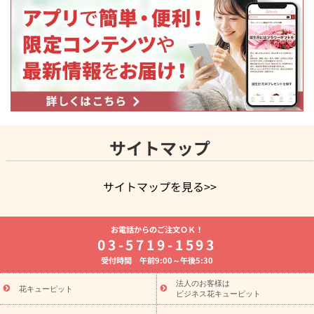
サイトマップ
サイトマップを見る>>
よく贈られる花
お祝いの花特集
誕生日フラワーギフト特集
お電話からのご注文ＯＫ！
8月の誕生花(トルコキキョウ)
開店・開業祝い
退職祝い
結
03-5719-1593
婚記念日
お供え・お悔やみ
お供え・お悔やみの花
四十九日
受付時間 午前9:00～午後5:30
法要以降に贈る花
通夜・葬儀に贈る花
胡蝶蘭・花鉢
プリザ
ーブドフラワー
季節のイベント
ひまわり ギフト・プレゼント
法人のお客様は
季節のイベント
花キューピット
特集
お盆 花（新盆・初盆）
お盆 花（新
ビジネス花キューピット
盆・初盆）
お盆 花（新盆・初盆）
お盆・お供え 花とセットギ