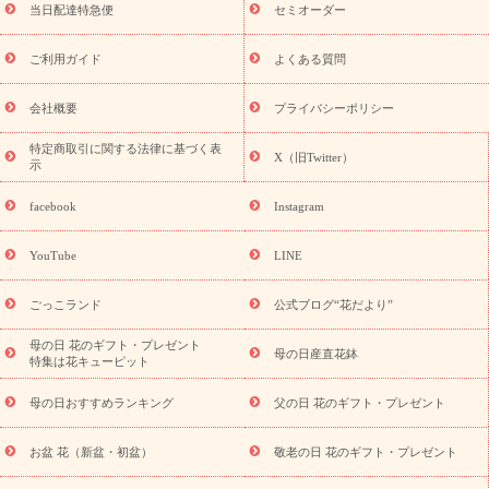
フト
お盆・お供え プリザーブドフラワー
ひまわり ギフト・プ
当日配達特急便
セミオーダー
レゼント特集
夏の花贈り・お中元・暑中見舞い 花のギフト特集
敬老の日におくる花ギフト・プレゼント特集
敬老の日におくる
ご利用ガイド
よくある質問
花ギフト・プレゼント特集
敬老の日 花のおすすめランキング
敬
老の日 花鉢植えのギフト・プレゼント特集
敬老の日 花とセットギ
会社概要
プライバシーポリシー
フト・プレゼント特集
敬老の日の花 全てのギフト一覧
キャン
ペーン
映画『ウォーターガーディアンズ』コラボキャンペーン
特定商取引に関する法律に基づく表
X（旧Twitter）
示
誕生日の花を探す
「きょう誕生日なんです」キャンペーン
誕生日フラワーギフト
誕生日フラワーギフト特集
誕生日フラワ
facebook
Instagram
ーギフト商品一覧
バラ
ユリ
トルコキキョウ
8月の誕生花
(トルコキキョウ)
9月の誕生花(リンドウ)
誕生日セットギフト
YouTube
LINE
用途か
キャンペーン
「きょう誕生日なんです」キャンペーン
ら探す
お祝いの花特集
当日配達特急便
お祝い商品一覧
お
ごっこランド
公式ブログ“花だより”
祝い
開店・開業祝い
新築・引っ越し祝い
退職祝い
結婚記
念日
結婚祝い
出産祝い
退院祝い・快気祝い
還暦祝い・長
母の日 花のギフト・プレゼント
母の日産直花鉢
特集は花キューピット
寿祝い
プチギフト
ペットのお祝いフラワー
お中元・暑中見
舞い
敬老の日
お供え・お悔やみ
当日配達特急便 お供え
お
母の日おすすめランキング
父の日 花のギフト・プレゼント
供え・お悔やみ商品一覧
お供え・お悔やみの花
四十九日法要以
降に贈る花
通夜・葬儀に贈る花
お供え お花とセットギフト
お盆 花（新盆・初盆）
敬老の日 花のギフト・プレゼント
お供え プリザーブドフラワー
ペットのお供えフラワー
お盆（新
盆・初盆）
その他
お祝い返し
お見舞い
お取り寄せギフト