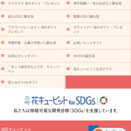
ビジネス用
ご自宅用
観葉植物
ミディ胡蝶蘭
プリザーブ
クリスマス 花のギフト・プレゼント
喪中見舞い・冬のお供えに贈る花
スタイルから探す
ドフラワー
アレンジメント
花束
スタ
ンド花
お祝い
お供え・お悔やみ
胡蝶蘭
胡蝶蘭・花鉢
ミ
成人の日に贈る花
愛妻の日に贈る花
ディ胡蝶蘭・お祝い
ミディ胡蝶蘭・お供え
世界初の青色胡蝶蘭
フラワーバレンタイン 花のギフト・
ホワイトデー 花のギフト・プレゼ
観葉植物
観葉植物
産直多肉植物
プリザーブドフラワー
プレゼント
ント
お祝い
お供え・お悔やみ
花とセットギフト
セミオーダー
プチギフト（hanamore -ハナモア-）
花とみどりのeギフト
花
卒園卒業・入園入学祝いに贈る花
お祝いセットギフト
キューピットのeGfit
カラー
ピンク
イエローオレンジ
レッ
予算から探す
ド
お花の種類
バラ
ユリ
トルコキキョウ
お供えセットギフト
365日の誕生花
お祝い
お祝い・
3000円～
お祝い・
4000円～
お祝い・
5000円～
お祝い・
7000円～
お祝い・
10000円～
お供え・お
「きょう誕生日なんです」キャンペ
花キューピット公式アプリ
ーン
悔やみ
お供え・お悔やみ・
3000円～
お供え・お悔やみ・
5000
円～
お供え・お悔やみ・
7000円～
お供え・お悔やみ・
10000
花とみどりのeギフト
読み物
円～
注目されている記事
365日の誕生花カレンダー
開店・開業祝
いのマナー
定年退職祝いのマナー
お祝いを贈るときのマナー・
ルール
花キューピットのお祝いコラム一覧
誕生日のお花を「色
彩心理学」で選ぶ方法
結婚祝いの予算相場
出産祝いお役立ち情
報
転職祝いのマナー基礎知識
ペットのお祝いワンポイントアド
バイス
スタンド花（フラスタ）のマナー
お見舞いのマナーとル
花キューピット
ール
新築引っ越し祝いコラム
お祝い花のマナー総まとめ
職