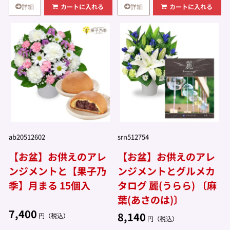
詳細
詳細
カートに入れる
カートに入れる
ab20512602
srn512754
【お盆】お供えのアレ
【お盆】お供えのアレ
ンジメントと【果子乃
ンジメントとグルメカ
季】月まる 15個入
タログ 麗(うらら) 〔麻
葉(あさのは)〕
7,400
8,140
円（税込）
円（税込）