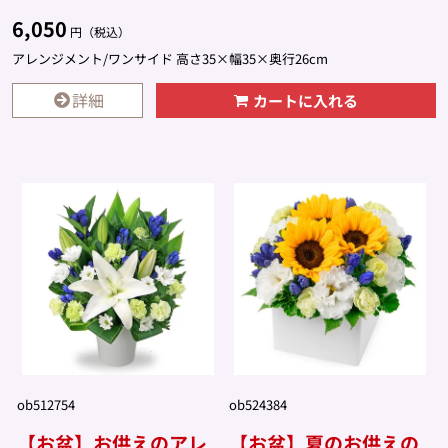
6,050
円（税込）
アレンジメント/ワンサイド 高さ35×幅35×奥行26cm
詳細
カートに入れる
ob512754
ob524384
【お盆】お供えのアレ
【お盆】夏のお供えの