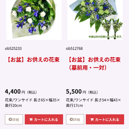
ob525233
ob512768
【お盆】お供えの花束
【お盆】お供えの花束
（墓前用・一対）
4,400
5,500
円（税込）
円（税込）
花束/ワンサイド 長さ65×幅35×
花束/ワンサイド 長さ54×幅43×
奥行20cm
奥行17cm
詳細
詳細
カートに入れる
カートに入れる