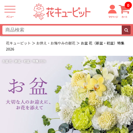
0
メニュー
マイページ
カート
花キューピット
お供え・お悔やみの献花
お盆 花（新盆・初盆）特集
2026
お盆 花（新盆・初盆）特集2026