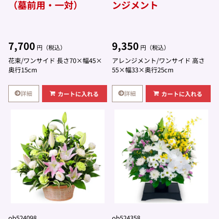
（墓前用・一対）
ンジメント
7,700
9,350
円（税込）
円（税込）
花束/ワンサイド 長さ70×幅45×
アレンジメント/ワンサイド 高さ
奥行15cm
55×幅33×奥行25cm
詳細
詳細
カートに入れる
カートに入れる
ob524098
ob524358