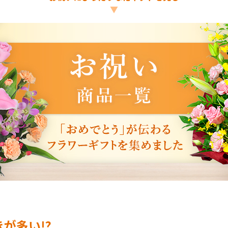
▼
が多い!?