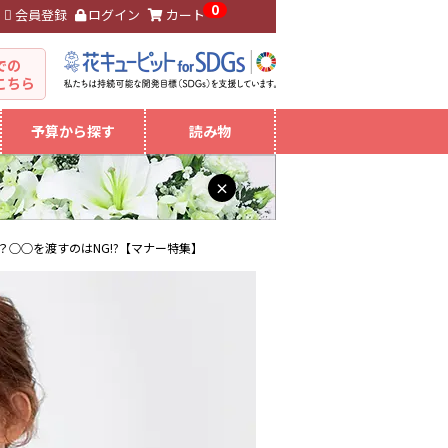
0
会員登録
ログイン
カート
。
での
こちら
予算から探す
読み物
×
○○を渡すのはNG!?【マナー特集】