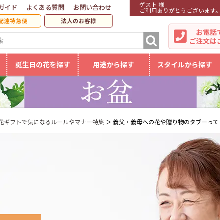
ゲスト 様
ガイド
よくある質問
お問い合わせ
ご利用ありがとうございます
配達特急便
法人のお客様
お電話
ご注文は
誕生日の花を探す
用途から探す
スタイルから探す
花ギフトで気になるルールやマナー特集
義父・義母への花や贈り物のタブーって？