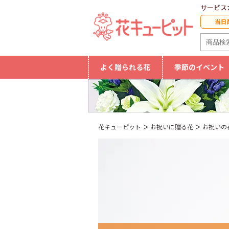
サービス
当日
よく贈られる花
季節のイベント
花キューピット
お祝いに贈る花
お祝いの