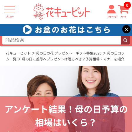
0
メニュー
マイページ
カート
×
花キューピット
母の日の花 プレゼント・ギフト特集2026
母の日コラ
ム一覧
母の日に義母へプレゼントは贈るべき？予算相場・マナーを紹介
アンケート結果！母の日予算の
相場はいくら？