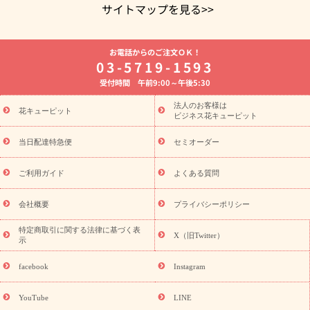
サイトマップを見る>>
よく贈られる花
お祝いの花特集
誕生日フラワーギフト特集
お電話からのご注文ＯＫ！
8月の誕生花(トルコキキョウ)
開店・開業祝い
退職祝い
結
03-5719-1593
婚記念日
お供え・お悔やみ
お供え・お悔やみの花
四十九日
受付時間 午前9:00～午後5:30
法要以降に贈る花
通夜・葬儀に贈る花
胡蝶蘭・花鉢
プリザ
ーブドフラワー
季節のイベント
ひまわり ギフト・プレゼント
法人のお客様は
季節のイベント
花キューピット
特集
お盆 花（新盆・初盆）
お盆 花（新
ビジネス花キューピット
盆・初盆）
お盆 花（新盆・初盆）
お盆・お供え 花とセットギ
フト
お盆・お供え プリザーブドフラワー
ひまわり ギフト・プ
当日配達特急便
セミオーダー
レゼント特集
夏の花贈り・お中元・暑中見舞い 花のギフト特集
敬老の日におくる花ギフト・プレゼント特集
敬老の日におくる
ご利用ガイド
よくある質問
花ギフト・プレゼント特集
敬老の日 花のおすすめランキング
敬
老の日 花鉢植えのギフト・プレゼント特集
敬老の日 花とセットギ
会社概要
プライバシーポリシー
フト・プレゼント特集
敬老の日の花 全てのギフト一覧
キャン
誕生日の花を
特定商取引に関する法律に基づく表
ペーン
「きょう誕生日なんです」キャンペーン
X（旧Twitter）
示
探す
誕生日フラワーギフト
誕生日フラワーギフト特集
誕生
日フラワーギフト商品一覧
バラ
ユリ
トルコキキョウ
8月の
facebook
Instagram
誕生花(トルコキキョウ)
9月の誕生花(リンドウ)
誕生日セット
ギフト
キャンペーン
「きょう誕生日なんです」キャンペーン
YouTube
LINE