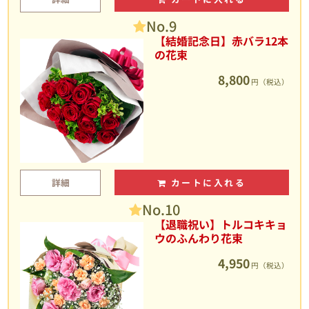
No.9
【結婚記念日】赤バラ12本
の花束
8,800
円（税込）
詳細
カートに入れる
No.10
【退職祝い】トルコキキョ
ウのふんわり花束
4,950
円（税込）