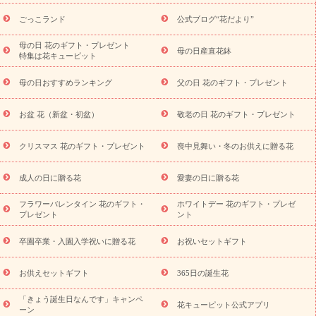
用途から探す
お祝いの花特集
当日配達特急便
お祝い商品
一覧
お祝い
開店・開業祝い
新築・引っ越し祝い
退職祝い
ごっこランド
公式ブログ“花だより”
結婚記念日
結婚祝い
出産祝い
退院祝い・快気祝い
還暦
祝い・長寿祝い
プチギフト
ペットのお祝いフラワー
お中
母の日 花のギフト・プレゼント
母の日産直花鉢
特集は花キューピット
元・暑中見舞い
敬老の日
お供え・お悔やみ
当日配達特急便
お供え
お供え・お悔やみ商品一覧
お供え・お悔やみの花
四
母の日おすすめランキング
父の日 花のギフト・プレゼント
十九日法要以降に贈る花
通夜・葬儀に贈る花
お供え お花とセッ
トギフト
お供え プリザーブドフラワー
ペットのお供えフラワー
お盆 花（新盆・初盆）
敬老の日 花のギフト・プレゼント
お盆（新盆・初盆）
その他
お祝い返し
お見舞い
お取り
寄せギフト
ビジネス用
ご自宅用
観葉植物
ミディ胡蝶蘭
クリスマス 花のギフト・プレゼント
喪中見舞い・冬のお供えに贈る花
スタイルから探す
プリザーブドフラワー
アレンジメント
花束
スタンド花
お祝い
お供え・お悔やみ
胡蝶蘭
胡蝶
成人の日に贈る花
愛妻の日に贈る花
蘭・花鉢
ミディ胡蝶蘭・お祝い
ミディ胡蝶蘭・お供え
世界初
の青色胡蝶蘭
観葉植物
観葉植物
産直多肉植物
プリザーブ
フラワーバレンタイン 花のギフト・
ホワイトデー 花のギフト・プレゼ
ドフラワー
お祝い
お供え・お悔やみ
花とセットギフト
セ
プレゼント
ント
ミオーダー
プチギフト（hanamore -ハナモア-）
花とみどりの
eギフト
花キューピットのeGfit
カラー
ピンク
イエローオ
卒園卒業・入園入学祝いに贈る花
お祝いセットギフト
予
レンジ
レッド
お花の種類
バラ
ユリ
トルコキキョウ
算から探す
お祝い
お祝い・
3000円～
お祝い・
4000円～
お供えセットギフト
365日の誕生花
お祝い・
5000円～
お祝い・
7000円～
お祝い・
10000円～
「きょう誕生日なんです」キャンペ
お供え・お悔やみ
お供え・お悔やみ・
3000円～
お供え・お
花キューピット公式アプリ
ーン