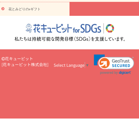
悔やみ・
5000円～
お供え・お悔やみ・
7000円～
お供え・お悔
読み物
やみ・
10000円～
花とみどりのeギフト
注目されている記事
365日の誕生花カレンダー
開店・開業祝
いのマナー
定年退職祝いのマナー
お祝いを贈るときのマナー・
ルール
花キューピットのお祝いコラム一覧
誕生日のお花を「色
彩心理学」で選ぶ方法
結婚祝いの予算相場
出産祝いお役立ち情
報
転職祝いのマナー基礎知識
ペットのお祝いワンポイントアド
バイス
スタンド花（フラスタ）のマナー
お見舞いのマナーとル
ール
新築引っ越し祝いコラム
お祝い花のマナー総まとめ
職
花キューピット
場上司や先輩へ贈るお祝い花の正解は？
開店祝いの花 選び方ガイ
[
花キューピット株式会社
]
Select Language
▼
ド（早見表あり）
お供えを贈るときのマナー・ルール
花キューピットのお供え・
お悔やみ・仏花コラム一覧
花キューピットの仏花のルール・マナ
ーQ&A
ペットの供花の基礎知識とペットロスを癒す向き合い方
一周忌のマナー
四十九日の基礎知識
お盆のルール・マナー
お彼岸のルール・マナー
キリスト教のお葬式の流れ【マナー基礎
知識】
お供え花のマナー総まとめ
仏花の選び方ガイド（早見表
あり)
花キューピット×専門家
CO2排出量削減 / SDGsを考える
プロ直伝10のテクニック
花美人5人の「花のある暮らし」
美
しい“花とお祝い”の世界
花贈りをもっと楽しみたい
男性は花を
もらってうれしい？アンケート
テレワークにおすすめの観葉植