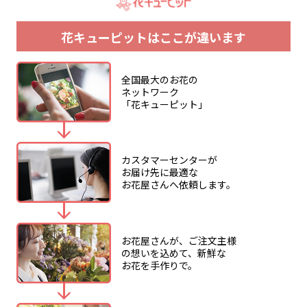
ただきます。
メッセージ内にある当選フォームより期間内にご入
花キューピットはここが違います
力をお願いします。
詳細は、花キューピット【公式】アカウント
「@i8791」のポストをご確認ください。
全国最大のお花の
応募者のフォロワー数が一定以上であることを当選
ネットワーク
条件とする場合がございます。
「花キューピット」
当選が無効となった場合、その後、賞品の送付依頼
をいただいたとしても一切受け付けかねます。な
お、無効となった当選が発生した場合、当選人数は
カスタマーセンターが
上記記載の数に達しないことがあります。
お届け先に最適な
お花屋さんへ依頼します。
当選のご連絡の際には、賞品送付のために必要な情
報をお伺いします。
弊社は、当選者にご提供いただいたこれらの情報を
賞品送付、および賞品送付に必要な諸連絡のために
お花屋さんが、ご注文主様
のみ使用し、その他の目的には一切使用いたしませ
の想いを込めて、新鮮な
お花を手作りで。
ん。
当選の連絡後、必要な情報をご提供いただけない場
合、当選を無効とさせていただきますのでご注意く