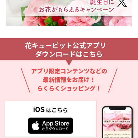
となります。
＜Wチャンスで当たる＞
フォロー＆リポスト後に、ハッシュタグ「#わが家の
父の日これにする」とお父さんに関する質問の回答
（AorB）を、キャンペーン投稿にリプライ（コメン
ト）してください。
花キューピット公式アプリ
※アカウントを非公開設定にしている場合はご応募
ダウンロードはこちら
対象外となります。
※やむを得ない事情により、応募方法は予告なく変
更となることがあります。
アプリ限定コンテンツなどの
※X（旧Twitter）システムのエラー・システム障害
最新情報をお届け！
等その他やむを得ない事情により、フォローや投稿
らくらくショッピング！
ができない場合があります。
※X（旧Twitter）システムのエラー・システム障害
等その他やむを得ない事情により、予告なくキャン
iOS
はこちら
ペーンを途中で中止、終了する場合があります。
4.応募資格について
本キャンペーンへのご応募には、X（旧Twitter）へ