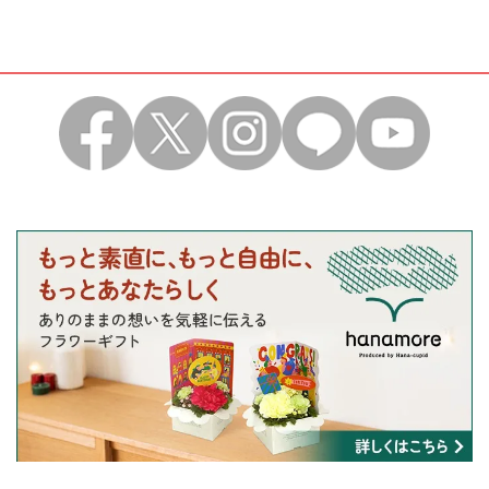
ださい。
7.運営事務局について
本キャンペーンは、花キューピット(株)が主催し、
事務局が運営しております。 なお、適正な運用を行
う為に事務局が必要と判断した場合に限り、本キャ
ンペーンの応募条件変更・中止等、あらゆる対応を
とることができるものとさせていただきます。あら
かじめご了承ください。
8.個人情報について
お客様から頂いた個人情報は、本キャンペーンの賞
品送付およびメールマガジン配信等のマーケティン
グ活動に使用し、本件に関する諸連絡の目的以外に
利用することはありません。 お客様の個人情報をお
客様の同意なしに第三者に開示・提供することはあ
りません。 頂いた個人情報は、個人情報保護方針に
基づき安全かつ適切に管理致します。