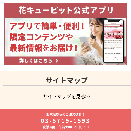
9.権利の帰属等
本キャンペーンに関する文章、画像、プログラムそ
の他一切のものについて発生している著作権、商標
権、意匠権、工業所有権等の知的財産権、肖像権及
びパブリシティ権等の人格権、並びに所有権その他
一切の権利は、キャンペーン応募者が自ら独自に作
成したものに関する権利を除き、弊社、又は当該権
利を有する第三者に帰属します。
キャンペーン応募者は、本キャンペーンにおいて投
稿、アップロードした一切の情報（文字情報、画像
情報等を含みますがこれらに限られません）につい
サイトマップ
て、自らが投稿等の送信をすることについて適法な
権利を有していること、及び上記一切の情報が弊社
及び第三者の権利を侵害していないことについて、
サイトマップを見る>>
弊社に対し表明し、保証します。
よく贈られる花
キャンペーン応募者は、本キャンペーンにおいて提
お祝いの花特集
誕生日フラワーギフト特
お電話からのご注文ＯＫ！
集
8月の誕生花(トルコキキョウ)
開店・開業祝い
退職祝い
示、提供、制作、編集した著作物等のコンテンツに
03-5719-1593
結婚記念日
お供え・お悔やみ
お供え・お悔やみの花
四
ついて、弊社が、媒体、期間等の何らの制限なく、
受付時間 午前9:00～午後5:30
十九日法要以降に贈る花
通夜・葬儀に贈る花
胡蝶蘭・花鉢
無償で利用することを承諾するものとします。この