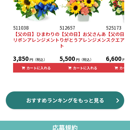
511038
512657
525173
【父の日】ひまわりの
【父の日】お父さんあ
【父の日】
リボンアレンジメント
りがとうアレンジメン
スクエアバ
ト
3,850
5,500
6,600
円（税込）
円（税込）
円（
カートに入れる
カートに入れる
カート
おすすめランキングをもっと見る
応募規約