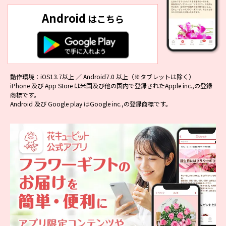
の登録（無料）が必要です。
Android
はこちら
本キャンペーンは、期間中に投稿される全9回の対象
投稿からご応募いただけます。
花キューピット【公式】アカウント「@i8791」をフ
ォローしてください。指定の投稿をリポスト（リツ
イート）することで応募の意思確認とさせていただ
動作環境：iOS13.7以上 ／ Android7.0 以上（※タブレットは除く）
きます。
iPhone 及び App Store は米国及び他の国内で登録されたApple inc.,の登録
本キャンペーン実施期間中はX（旧Twitter）のユー
商標です。
ザー名を変更しないようお願いいたします。
Android 及び Google play はGoogle inc.,の登録商標です。
複数のX（旧Twitter）アカウントで応募された場
合、当選資格を無効とさせていただきます。
弊社関係者及び本キャンペーン関係者の応募はでき
ません。
ご応募は日本国内にお住まいの方に限らせていただ
きます。
未成年の方は、親権者の方が応募規約に同意いただ
いた上でキャンペーンの応募をお願いいたします。