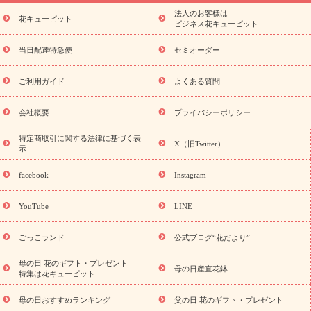
プリザーブドフラワー
季節のイベント
ひまわり ギフト・プレ
際、弊社は、著作物等のコンテンツについて、内容
法人のお客様は
季節のイベント
花キューピット
ゼント特集
お盆 花（新盆・初盆）
お盆 花
ビジネス花キューピット
の一部を要約・抜粋や画像・動画等のサイズの変
（新盆・初盆）
お盆 花（新盆・初盆）
お盆・お供え 花とセッ
更・切り抜き等を行うことができるものとします。
トギフト
お盆・お供え プリザーブドフラワー
ひまわり ギフ
当日配達特急便
セミオーダー
キャンペーン応募者は、本キャンペーンにおいて投
ト・プレゼント特集
夏の花贈り・お中元・暑中見舞い 花のギフト
稿、アップロードした一切の情報（文字情報、画像
特集
敬老の日におくる花ギフト・プレゼント特集
敬老の日に
ご利用ガイド
よくある質問
おくる花ギフト・プレゼント特集
敬老の日 花のおすすめランキ
情報等を含みますがこれらに限られません）につい
ング
敬老の日 花鉢植えのギフト・プレゼント特集
敬老の日 花
て、第三者の権利侵害等の問題が発生した場合、自
会社概要
プライバシーポリシー
とセットギフト・プレゼント特集
敬老の日の花 全てのギフト一
己の費用と責任においてかかる問題を解決するとと
覧
キャンペーン
映画『ウォーターガーディアンズ』コラボキャ
特定商取引に関する法律に基づく表
X（旧Twitter）
もに、弊社に何らの迷惑又は損害を与えないものと
示
誕生日の花
ンペーン
「きょう誕生日なんです」キャンペーン
します。
を探す
誕生日フラワーギフト
誕生日フラワーギフト特集
facebook
Instagram
誕生日フラワーギフト商品一覧
バラ
ユリ
トルコキキョウ
10.その他の注意事項
8月の誕生花(トルコキキョウ)
9月の誕生花(リンドウ)
誕生日
YouTube
LINE
本キャンペーンに応募していただくにあたり、応募
セットギフト
キャンペーン
「きょう誕生日なんです」キャン
者は事務局の運用方法に従うものとし、一切異議申
用途から探す
ペーン
お祝いの花特集
当日配達特急便
お
ごっこランド
公式ブログ“花だより”
立てを行わないものとします。
祝い商品一覧
お祝い
開店・開業祝い
新築・引っ越し祝い
退職祝い
結婚記念日
結婚祝い
出産祝い
退院祝い・快
同一アカウントで複数の方のご応募はできません。
母の日 花のギフト・プレゼント
母の日産直花鉢
特集は花キューピット
気祝い
還暦祝い・長寿祝い
プチギフト
ペットのお祝いフラ
本キャンペーンはPC・スマートフォンからのご応募
ワー
お中元・暑中見舞い
敬老の日
お供え・お悔やみ
当
となります。インターネット接続料及び通信料はお
母の日おすすめランキング
父の日 花のギフト・プレゼント
日配達特急便 お供え
お供え・お悔やみ商品一覧
お供え・お悔