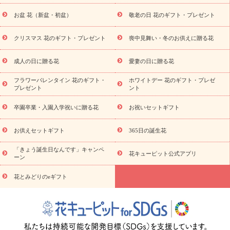
客様のご負担となります。
やみの花
四十九日法要以降に贈る花
通夜・葬儀に贈る花
お
当サイトの利用によるいかなるトラブル・損害が発
お盆 花（新盆・初盆）
敬老の日 花のギフト・プレゼント
供え お花とセットギフト
お供え プリザーブドフラワー
ペット
生したとしても花キューピット（株）は一切の責任
のお供えフラワー
お盆（新盆・初盆）
その他
お祝い返し
を負いかねます。あらかじめご了承ください。
お見舞い
お取り寄せギフト
ビジネス用
ご自宅用
観葉
クリスマス 花のギフト・プレゼント
喪中見舞い・冬のお供えに贈る花
スタイルから探
植物
ミディ胡蝶蘭
プリザーブドフラワー
す
成人の日に贈る花
愛妻の日に贈る花
11.本キャンペーンにApple社は一切関与していませ
アレンジメント
花束
スタンド花
お祝い
お供え・お
悔やみ
胡蝶蘭
胡蝶蘭・花鉢
ミディ胡蝶蘭・お祝い
ミデ
ん。
フラワーバレンタイン 花のギフト・
ホワイトデー 花のギフト・プレゼ
ィ胡蝶蘭・お供え
世界初の青色胡蝶蘭
観葉植物
観葉植物
プレゼント
ント
産直多肉植物
プリザーブドフラワー
お祝い
お供え・お悔
12.本キャンペーンに関するお問い合わせ先
やみ
花とセットギフト
セミオーダー
プチギフト
卒園卒業・入園入学祝いに贈る花
お祝いセットギフト
本キャンペーンについてのご質問は、下記までお問
（hanamore -ハナモア-）
花とみどりのeギフト
花キューピッ
い合わせください。
トのeGfit
カラー
ピンク
イエローオレンジ
レッド
お花
お供えセットギフト
365日の誕生花
お問い合わせ先：
https://www.i879.com/inquiry
予算から探す
の種類
バラ
ユリ
トルコキキョウ
お祝
「きょう誕生日なんです」キャンペ
い
お祝い・
3000円～
お祝い・
4000円～
お祝い・
5000円～
花キューピット公式アプリ
ーン
お祝い・
7000円～
お祝い・
10000円～
お供え・お悔やみ
お供え・お悔やみ・
3000円～
お供え・お悔やみ・
5000円～
お
花とみどりのeギフト
読
供え・お悔やみ・
7000円～
お供え・お悔やみ・
10000円～
み物
注目されている記事
365日の誕生花カレンダー
開店・開業
祝いのマナー
定年退職祝いのマナー
お祝いを贈るときのマナ