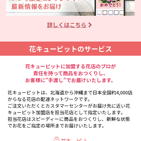
5.当選について
＜フォロー＆リポストで当たる＞
抽選の上、当選者へはご応募いただいたX（旧
Twitter）のアカウント宛てに当選DM（ダイレクト
詳しくはこちら
メッセージ）を送付いたします。
フォローいただいたアカウント「@i8791」から、当
選のご連絡とプレゼントに関するご案内をさせてい
花キューピットのサービス
ただきます。
メッセージ内にある当選フォームより期間内にご入
花キューピットに加盟する花店のプロが
力をお願いします。
責任を持って商品をおつくりし、
詳細は、花キューピット【公式】アカウント
お客様に”手渡し”でお届けいたします。
「@i8791」のポストをご確認ください。
＜Wチャンスで当たる＞
花キューピットは、北海道から沖縄まで日本全国約4,000店
キャンペーン期間終了後に抽選の上、当選者へはご
からなる花店の配達ネットワークです。
ご注文いただくとカスタマーセンターがお届け先に近い花
応募いただいたX（旧Twitter）のアカウント宛てに
キューピット加盟店を担当花店として指定いたします。
当選DM（ダイレクトメッセージ）を送付いたしま
担当花店はスピーディーに商品をおつくりし、新鮮な状態
す。
でお花をご指定の場所までお届けいたします。
フォローいただいたアカウント「@i8791」から、当
選のご連絡とプレゼントに関するご案内をさせてい