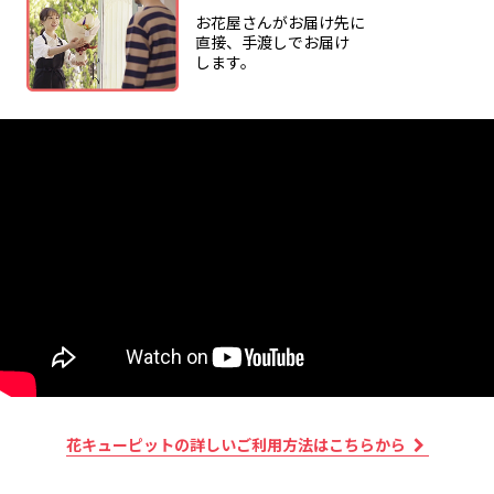
ださい。
お花屋さんがお届け先に
直接、手渡しでお届け
またご提供情報に誤りがあるために賞品を送付でき
します。
ない場合（誤送信された場合を含みます）、当選を
無効とさせていただきますのでご注意ください。
景品表示法の規定により、弊社で実施中の他のキャ
ンペーンとの重複当選は出来ない場合がございま
す。
当選に関するお問い合わせにはお答えいたしかねま
す。
6.Amazonギフトカードについて
Amazon、Amazon.co.jpおよびそれらのロゴは
Amazon.com, Inc.またはその関連会社の商標です。
本キャンペーンは花キューピット(株)による提供で
す。本キャンペーンについてのお問い合わせは
Amazonではお受けしておりません。
本キャンペーンに関するお問い合わせは、下記「本
花キューピットの詳しいご利用方法はこちらから
キャンペーンに関するお問い合わせ先」をご参照く