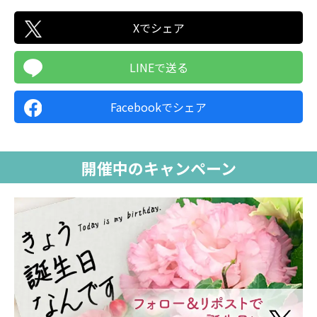
＜フォロー＆リポストでその場で当たる＞
Xでシェア
期間中に応募された応募者のうち、Amazonギフト
カード500円分をプレゼントいたします。
やむを得ない事情により、賞品は予告なく変更とな
LINEで送る
ることがあります。
＜Wチャンスで当たる＞
Facebookでシェア
期間中に応募された応募者のうち、花とみどりのeギ
フト5,000円分をプレゼントいたします。
やむを得ない事情により、賞品は予告なく変更とな
開催中のキャンペーン
ることがあります。
3.応募方法について
＜フォロー＆リポストでその場で当たる＞
X（旧Twitter）上で、花キューピット【公式】アカ
ウント「@i8791」をフォローし、指定の投稿をリポ
スト（リツイート）してください。
※応募の対象となるのはリポスト（リツイート）の
みで、引用ポスト（ツイート）の場合ご応募対象外