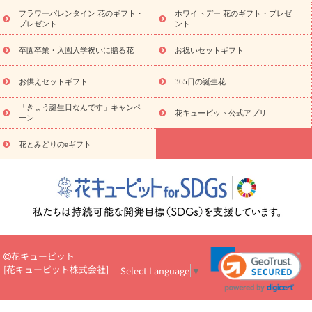
ディ胡蝶蘭・お祝い
ミディ胡蝶蘭・お供え
世界初の青色胡蝶蘭
フラワーバレンタイン 花のギフト・
ホワイトデー 花のギフト・プレゼ
観葉植物
観葉植物
産直多肉植物
プリザーブドフラワー
プレゼント
ント
お祝い
お供え・お悔やみ
花とセットギフト
セミオーダー
プチギフト（hanamore -ハナモア-）
花とみどりのeギフト
花
卒園卒業・入園入学祝いに贈る花
お祝いセットギフト
キューピットのeGfit
カラー
ピンク
イエローオレンジ
レッ
予算から探す
ド
お花の種類
バラ
ユリ
トルコキキョウ
お供えセットギフト
365日の誕生花
お祝い
お祝い・
3000円～
お祝い・
4000円～
お祝い・
5000円～
お祝い・
7000円～
お祝い・
10000円～
お供え・お
「きょう誕生日なんです」キャンペ
花キューピット公式アプリ
ーン
悔やみ
お供え・お悔やみ・
3000円～
お供え・お悔やみ・
5000
円～
お供え・お悔やみ・
7000円～
お供え・お悔やみ・
10000
花とみどりのeギフト
読み物
円～
注目されている記事
365日の誕生花カレンダー
開店・開業祝
いのマナー
定年退職祝いのマナー
お祝いを贈るときのマナー・
ルール
花キューピットのお祝いコラム一覧
誕生日のお花を「色
彩心理学」で選ぶ方法
結婚祝いの予算相場
出産祝いお役立ち情
報
転職祝いのマナー基礎知識
ペットのお祝いワンポイントアド
バイス
スタンド花（フラスタ）のマナー
お見舞いのマナーとル
花キューピット
ール
新築引っ越し祝いコラム
お祝い花のマナー総まとめ
職
[
花キューピット株式会社
]
Select Language
▼
場上司や先輩へ贈るお祝い花の正解は？
開店祝いの花 選び方ガイ
ド（早見表あり）
お供えを贈るときのマナー・ルール
花キューピットのお供え・