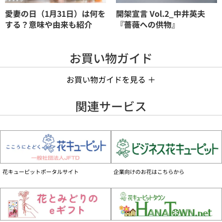
愛妻の日（1月31日）は何を
開架宣言 Vol.2_中井英夫
する？意味や由来も紹介
『薔薇への供物』
お買い物ガイド
お買い物ガイドを見る ＋
手数料について
関連サービス
お花代の他に、商品1件ごとに手数料990円（税込）がかかります。
お支払いについて
■個人のお客様
クレジットカード、GMO後払い、携帯電話会社決済、Amazon Pay、コンビニ前
払い、でのお支払いがご利用いただけます。
商品によって支払い方法が異なります。
花キューピットポータルサイト
企業向けのお花はこちらから
詳しくはご購入ガイドをご覧ください
お届けの事前確認について
お届け先へ事前に在宅確認の連絡をする場合があります。
なお、連絡がつかない場合は、ご指定の日時にお届けができない場合がございま