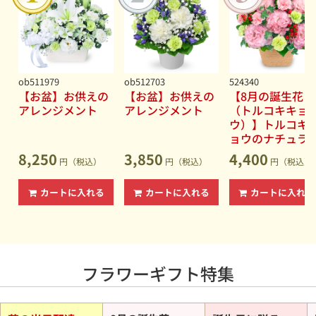
っと自由に、もっとあなたらしい花贈り。
2026.06.15
【ひまわり特集】夏を代表する花をご予算から選べます◆
男性・女性を問わず喜ばれるギフト
2026.06.15
【夏の花贈り特集】誕生日プレゼントやお中元・暑中見舞
ob511979
ob512703
524340
いに◆暑い夏でも長持ちしやすい花
【お盆】お供えの
【お盆】お供えの
【8月の誕生花
アレンジメント
アレンジメント
（トルコキキョ
2026.06.15
ウ）】トルコキ
【お盆（新盆・初盆）】故人への想いを込めたお供えの花
ョウのナチュラ
◆花キューピットなら地域の慣習にも対応
なアレンジメン
8,250
3,850
4,400
2026.06.04
円（税込）
円（税込）
円（税込）
【セミオーダー】あなただけの特別なフラワーギフトをデ
ザインしましょう
カートに入れる
カートに入れる
カートに入れる
フラワーギフト特集