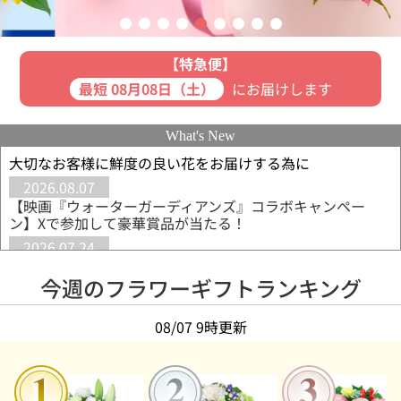
【特急便】
最短 08月08日（土）
にお届けします
What's New
大切なお客様に鮮度の良い花をお届けする為に
2026.08.07
【映画『ウォーターガーディアンズ』コラボキャンペー
ン】Xで参加して豪華賞品が当たる！
2026.07.24
【8月の誕生花◆トルコキキョウ】花言葉は「優美・希望」
レースのような花びらが美しい花
今週のフラワーギフトランキング
2026.07.24
【敬老の日◆9月21日】長寿を願うリンドウがおすすめ
08/07 9時更新
◆「元気でいてね」を込めて贈るギフト
2026.07.07
【新ブランド】hanamore -ハナモア-◆もっと素直に、も