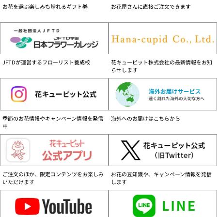
す。
お花を選ぶ楽しみも贈れるギフト券
お花屋さんに直接ご注文できます
商品配送可能地域について
離島など一部の地域を除く、日本国内のみです。
配達不能地域一覧はこちら
お届け日について
JFTDが運営するフローリスト養成校
花キューピット株式会社の最新情報をお知
お支払い方法、商品によりお届日が異なりますので、ご注意ください。
お届け日
らせします
詳細はこちら
営業時間と注文の取り扱いについて
24時間ご注文を承ります。営業時間は、年末年始除く、9:30～17:30です。
【当日扱い】 9:30～17:00ご注文分
季節のお花情報やキャンペーン情報を発信
海外へのお届けはこちらから
【翌日扱い】 17:00以降ご注文分
中
ご注意ください
花キューピット商品は花キューピット加盟店・花キューピットのみで販売してお
ります。花キューピット商品をご購入の際はご留意ください。
詳しくはこちら（PDF：116KB）
ご注文のほか、限定コンテンツをお楽しみ
お花の豆知識や、キャンペーン情報を発信
いただけます
します
セキュリティーについて
花キューピットでは安心してご利用いただけるようSSL方式による暗号化を採用
しております。