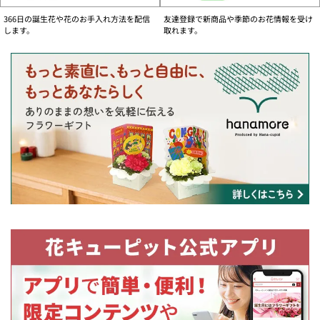
お問い合わせフォーム
366日の誕生花や花のお手入れ方法を配信
友達登録で新商品や季節のお花情報を受け
ご注文内容の変更、キャンセル及び各種お問い合わせがオンライン上でお手続き
します。
取れます。
いただけます。
【個人のお客様】
国内用・お問い合わせフォームへ
海外用・お問い合わせフォームへ
【法人のお客様】
国内用・お問い合わせフォームへ
物流事情の影響によるお届けについて
・一部の商品において、商品内容の変更をさせていただきお届けする場合がござ
います。ご注文いただきましたお花の色合いに合わせた花店のおすすめ商品をお
届けいたします。
・一部の地域でお届け日の変更のお願いをする場合がございます。
・今後の状況によりお届けの内容に変更が発生する可能性がございます。
何卒ご理解いただきますようお願い申し上げます。
大切なお客様に鮮度の良いお花をお届けする為に
より良い鮮度のお花をお届けするために、お客様のご理解・ご協力をお願いいた
します。