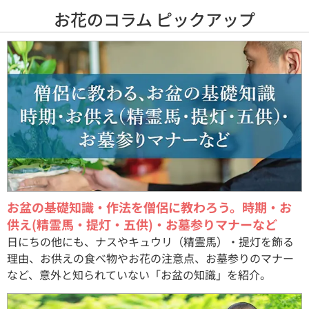
お花のコラム ピックアップ
お盆の基礎知識・作法を僧侶に教わろう。時期・お
供え(精霊馬・提灯・五供)・お墓参りマナーなど
日にちの他にも、ナスやキュウリ（精霊馬）・提灯を飾る
理由、お供えの食べ物やお花の注意点、お墓参りのマナー
など、意外と知られていない「お盆の知識」を紹介。