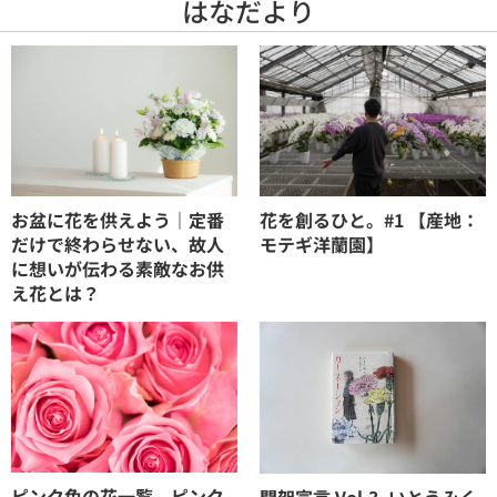
はなだより
お盆に花を供えよう｜定番
花を創るひと。#1 【産地：
だけで終わらせない、故人
モテギ洋蘭園】
に想いが伝わる素敵なお供
え花とは？
ピンク色の花一覧。ピンク
開架宣言 Vol.3_いとうみく