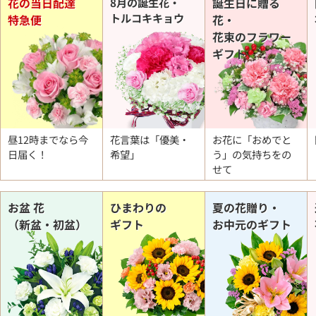
花の当日配達
8月の誕生花・
誕生日に贈る
トルコキキョウ
特急便
花・
花束のフラワー
ギフト
昼12時までなら今
花言葉は「優美・
お花に「おめでと
日届く！
希望」
う」の
気持ちをの
せて
お盆 花
ひまわりの
夏の花贈り・
（新盆・初盆）
ギフト
お中元のギフト