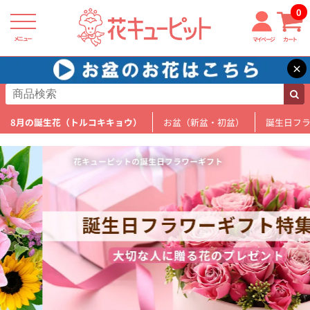
0
メニュー
マイページ
カート
×
8月の誕生花（トルコキキョウ）
お盆（新盆・初盆）
誕生日フ
花キューピットの誕生日フラワーギフト