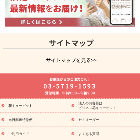
サイトマップ
サイトマップを見る>>
よく贈られる花
お祝いの花特集
誕生日フラワーギフト特集
お電話からのご注文ＯＫ！
8月の誕生花(トルコキキョウ)
開店・開業祝い
退職祝い
結
03-5719-1593
婚記念日
お供え・お悔やみ
お供え・お悔やみの花
四十九日
受付時間 午前9:00～午後5:30
法要以降に贈る花
通夜・葬儀に贈る花
胡蝶蘭・花鉢
プリザ
ーブドフラワー
季節のイベント
ひまわり ギフト・プレゼント
法人のお客様は
季節のイベント
花キューピット
特集
お盆 花（新盆・初盆）
お盆 花（新
ビジネス花キューピット
盆・初盆）
お盆 花（新盆・初盆）
お盆・お供え 花とセットギ
フト
お盆・お供え プリザーブドフラワー
ひまわり ギフト・プ
当日配達特急便
セミオーダー
レゼント特集
夏の花贈り・お中元・暑中見舞い 花のギフト特集
敬老の日におくる花ギフト・プレゼント特集
敬老の日におくる
ご利用ガイド
よくある質問