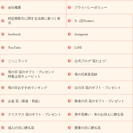
花ギフト・プレゼント特集
敬老の日 花のおすすめランキング
敬
老の日 花鉢植えのギフト・プレゼント特集
敬老の日 花とセットギ
会社概要
プライバシーポリシー
フト・プレゼント特集
敬老の日の花 全てのギフト一覧
キャン
ペーン
映画『ウォーターガーディアンズ』コラボキャンペーン
特定商取引に関する法律に基づく表
X（旧Twitter）
示
誕生日の花を探す
「きょう誕生日なんです」キャンペーン
誕生日フラワーギフト
誕生日フラワーギフト特集
誕生日フラワ
facebook
Instagram
ーギフト商品一覧
バラ
ユリ
トルコキキョウ
8月の誕生花
(トルコキキョウ)
9月の誕生花(リンドウ)
誕生日セットギフト
YouTube
LINE
用途か
キャンペーン
「きょう誕生日なんです」キャンペーン
ら探す
お祝いの花特集
当日配達特急便
お祝い商品一覧
お
ごっこランド
公式ブログ“花だより”
祝い
開店・開業祝い
新築・引っ越し祝い
退職祝い
結婚記
念日
結婚祝い
出産祝い
退院祝い・快気祝い
還暦祝い・長
母の日 花のギフト・プレゼント
母の日産直花鉢
特集は花キューピット
寿祝い
プチギフト
ペットのお祝いフラワー
お中元・暑中見
舞い
敬老の日
お供え・お悔やみ
当日配達特急便 お供え
お
母の日おすすめランキング
父の日 花のギフト・プレゼント
供え・お悔やみ商品一覧
お供え・お悔やみの花
四十九日法要以
降に贈る花
通夜・葬儀に贈る花
お供え お花とセットギフト
お盆 花（新盆・初盆）
敬老の日 花のギフト・プレゼント
お供え プリザーブドフラワー
ペットのお供えフラワー
お盆（新
盆・初盆）
その他
お祝い返し
お見舞い
お取り寄せギフト
ビジネス用
ご自宅用
観葉植物
ミディ胡蝶蘭
プリザーブ
クリスマス 花のギフト・プレゼント
喪中見舞い・冬のお供えに贈る花
スタイルから探す
ドフラワー
アレンジメント
花束
スタ
ンド花
お祝い
お供え・お悔やみ
胡蝶蘭
胡蝶蘭・花鉢
ミ
成人の日に贈る花
愛妻の日に贈る花