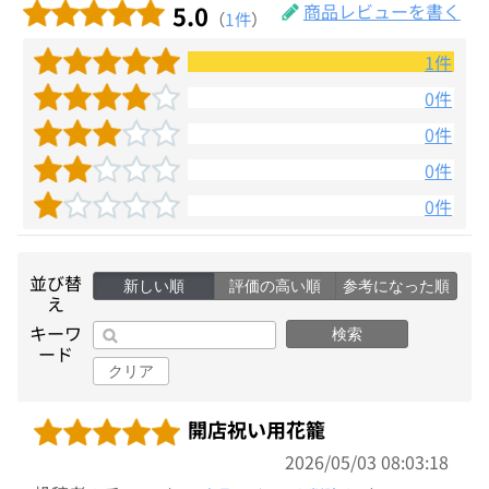
5.0
商品レビューを書く
（
1件
）
1件
0件
0件
0件
0件
並び替
新しい順
評価の高い順
参考になった順
え
キーワ
検索
ード
クリア
開店祝い用花籠
2026/05/03 08:03:18