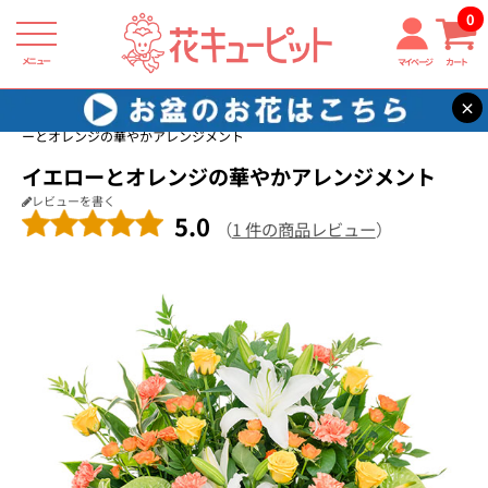
0
メニュー
マイページ
カート
×
花キューピット
開店祝い・開業祝い
【開店祝い・開業祝い】イエロ
ーとオレンジの華やかアレンジメント
イエローとオレンジの華やかアレンジメント
レビューを書く
5.0
（
1 件の商品レビュー
）