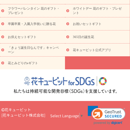
ディ胡蝶蘭・お祝い
ミディ胡蝶蘭・お供え
世界初の青色胡蝶蘭
フラワーバレンタイン 花のギフト・
ホワイトデー 花のギフト・プレゼ
観葉植物
観葉植物
産直多肉植物
プリザーブドフラワー
プレゼント
ント
お祝い
お供え・お悔やみ
花とセットギフト
セミオーダー
プチギフト（hanamore -ハナモア-）
花とみどりのeギフト
花
卒園卒業・入園入学祝いに贈る花
お祝いセットギフト
キューピットのeGfit
カラー
ピンク
イエローオレンジ
レッ
予算から探す
ド
お花の種類
バラ
ユリ
トルコキキョウ
お供えセットギフト
365日の誕生花
お祝い
お祝い・
3000円～
お祝い・
4000円～
お祝い・
5000円～
お祝い・
7000円～
お祝い・
10000円～
お供え・お
「きょう誕生日なんです」キャンペ
花キューピット公式アプリ
ーン
悔やみ
お供え・お悔やみ・
3000円～
お供え・お悔やみ・
5000
円～
お供え・お悔やみ・
7000円～
お供え・お悔やみ・
10000
花とみどりのeギフト
読み物
円～
注目されている記事
365日の誕生花カレンダー
開店・開業祝
いのマナー
定年退職祝いのマナー
お祝いを贈るときのマナー・
ルール
花キューピットのお祝いコラム一覧
誕生日のお花を「色
彩心理学」で選ぶ方法
結婚祝いの予算相場
出産祝いお役立ち情
報
転職祝いのマナー基礎知識
ペットのお祝いワンポイントアド
バイス
スタンド花（フラスタ）のマナー
お見舞いのマナーとル
花キューピット
ール
新築引っ越し祝いコラム
お祝い花のマナー総まとめ
職
[
花キューピット株式会社
]
Select Language
▼
場上司や先輩へ贈るお祝い花の正解は？
開店祝いの花 選び方ガイ
ド（早見表あり）
お供えを贈るときのマナー・ルール
花キューピットのお供え・