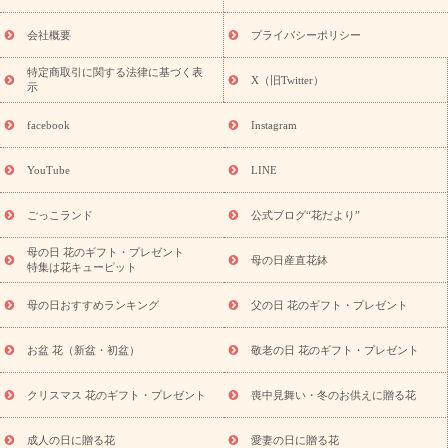
花ギフト・プレゼント特集
敬老の日 花のおすすめランキング
敬
老の日 花鉢植えのギフト・プレゼント特集
敬老の日 花とセットギ
会社概要
プライバシーポリシー
フト・プレゼント特集
敬老の日の花 全てのギフト一覧
キャン
ペーン
映画『ウォーターガーディアンズ』コラボキャンペーン
特定商取引に関する法律に基づく表
X（旧Twitter）
示
誕生日の花を探す
「きょう誕生日なんです」キャンペーン
誕生日フラワーギフト
誕生日フラワーギフト特集
誕生日フラワ
facebook
Instagram
ーギフト商品一覧
バラ
ユリ
トルコキキョウ
8月の誕生花
(トルコキキョウ)
9月の誕生花(リンドウ)
誕生日セットギフト
YouTube
LINE
用途か
キャンペーン
「きょう誕生日なんです」キャンペーン
ら探す
お祝いの花特集
当日配達特急便
お祝い商品一覧
お
ごっこランド
公式ブログ“花だより”
祝い
開店・開業祝い
新築・引っ越し祝い
退職祝い
結婚記
念日
結婚祝い
出産祝い
退院祝い・快気祝い
還暦祝い・長
母の日 花のギフト・プレゼント
母の日産直花鉢
特集は花キューピット
寿祝い
プチギフト
ペットのお祝いフラワー
お中元・暑中見
舞い
敬老の日
お供え・お悔やみ
当日配達特急便 お供え
お
母の日おすすめランキング
父の日 花のギフト・プレゼント
供え・お悔やみ商品一覧
お供え・お悔やみの花
四十九日法要以
降に贈る花
通夜・葬儀に贈る花
お供え お花とセットギフト
お盆 花（新盆・初盆）
敬老の日 花のギフト・プレゼント
お供え プリザーブドフラワー
ペットのお供えフラワー
お盆（新
盆・初盆）
その他
お祝い返し
お見舞い
お取り寄せギフト
ビジネス用
ご自宅用
観葉植物
ミディ胡蝶蘭
プリザーブ
クリスマス 花のギフト・プレゼント
喪中見舞い・冬のお供えに贈る花
スタイルから探す
ドフラワー
アレンジメント
花束
スタ
ンド花
お祝い
お供え・お悔やみ
胡蝶蘭
胡蝶蘭・花鉢
ミ
成人の日に贈る花
愛妻の日に贈る花