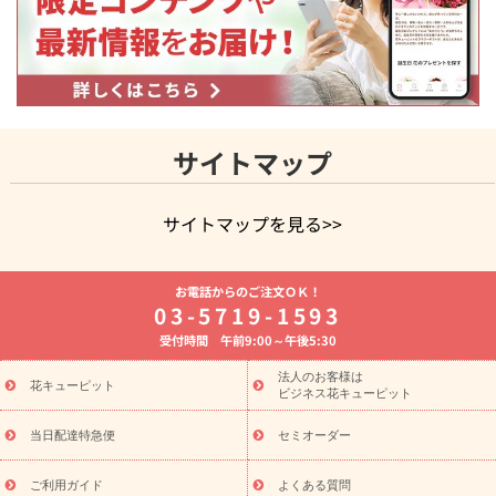
サイトマップ
サイトマップを見る>>
よく贈られる花
お祝いの花特集
誕生日フラワーギフト特集
お電話からのご注文ＯＫ！
8月の誕生花(トルコキキョウ)
開店・開業祝い
退職祝い
結
03-5719-1593
婚記念日
お供え・お悔やみ
お供え・お悔やみの花
四十九日
受付時間 午前9:00～午後5:30
法要以降に贈る花
通夜・葬儀に贈る花
胡蝶蘭・花鉢
プリザ
ーブドフラワー
季節のイベント
ひまわり ギフト・プレゼント
法人のお客様は
季節のイベント
花キューピット
特集
お盆 花（新盆・初盆）
お盆 花（新
ビジネス花キューピット
盆・初盆）
お盆 花（新盆・初盆）
お盆・お供え 花とセットギ
フト
お盆・お供え プリザーブドフラワー
ひまわり ギフト・プ
当日配達特急便
セミオーダー
レゼント特集
夏の花贈り・お中元・暑中見舞い 花のギフト特集
敬老の日におくる花ギフト・プレゼント特集
敬老の日におくる
ご利用ガイド
よくある質問