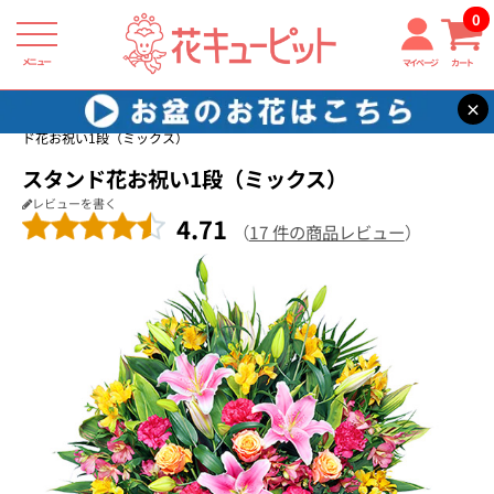
0
メニュー
マイページ
カート
×
花キューピット
開店祝い・開業祝い
【開店祝い・開業祝い】スタン
ド花お祝い1段（ミックス）
スタンド花お祝い1段（ミックス）
レビューを書く
4.71
（
17 件の商品レビュー
）