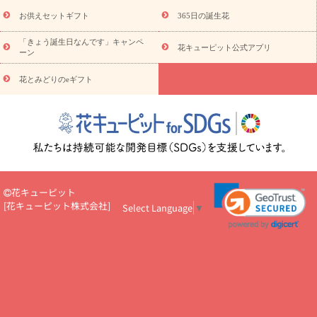
予算から探す
ド
お花の種類
バラ
ユリ
トルコキキョウ
お供えセットギフト
365日の誕生花
お祝い
お祝い・
3000円～
お祝い・
4000円～
お祝い・
5000円～
お祝い・
7000円～
お祝い・
10000円～
お供え・お
「きょう誕生日なんです」キャンペ
花キューピット公式アプリ
ーン
悔やみ
お供え・お悔やみ・
3000円～
お供え・お悔やみ・
5000
円～
お供え・お悔やみ・
7000円～
お供え・お悔やみ・
10000
花とみどりのeギフト
読み物
円～
注目されている記事
365日の誕生花カレンダー
開店・開業祝
いのマナー
定年退職祝いのマナー
お祝いを贈るときのマナー・
ルール
花キューピットのお祝いコラム一覧
誕生日のお花を「色
彩心理学」で選ぶ方法
結婚祝いの予算相場
出産祝いお役立ち情
報
転職祝いのマナー基礎知識
ペットのお祝いワンポイントアド
バイス
スタンド花（フラスタ）のマナー
お見舞いのマナーとル
花キューピット
ール
新築引っ越し祝いコラム
お祝い花のマナー総まとめ
職
[
花キューピット株式会社
]
Select Language
▼
場上司や先輩へ贈るお祝い花の正解は？
開店祝いの花 選び方ガイ
ド（早見表あり）
お供えを贈るときのマナー・ルール
花キューピットのお供え・
お悔やみ・仏花コラム一覧
花キューピットの仏花のルール・マナ
ーQ&A
ペットの供花の基礎知識とペットロスを癒す向き合い方
一周忌のマナー
四十九日の基礎知識
お盆のルール・マナー
お彼岸のルール・マナー
キリスト教のお葬式の流れ【マナー基礎
知識】
お供え花のマナー総まとめ
仏花の選び方ガイド（早見表