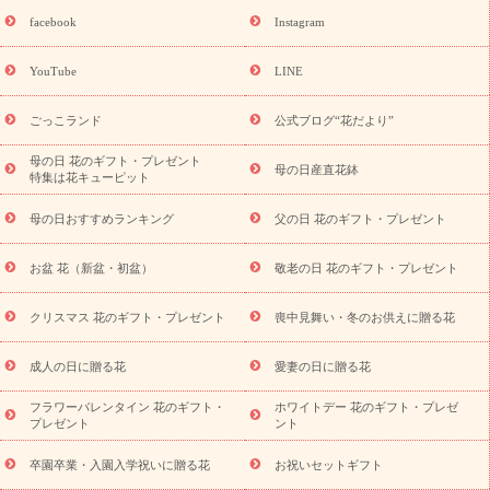
誕生日フラワーギフト
誕生日フラワーギフト特集
誕生日フラワ
facebook
Instagram
ーギフト商品一覧
バラ
ユリ
トルコキキョウ
8月の誕生花
(トルコキキョウ)
9月の誕生花(リンドウ)
誕生日セットギフト
YouTube
LINE
用途か
キャンペーン
「きょう誕生日なんです」キャンペーン
ら探す
お祝いの花特集
当日配達特急便
お祝い商品一覧
お
ごっこランド
公式ブログ“花だより”
祝い
開店・開業祝い
新築・引っ越し祝い
退職祝い
結婚記
念日
結婚祝い
出産祝い
退院祝い・快気祝い
還暦祝い・長
母の日 花のギフト・プレゼント
母の日産直花鉢
特集は花キューピット
寿祝い
プチギフト
ペットのお祝いフラワー
お中元・暑中見
舞い
敬老の日
お供え・お悔やみ
当日配達特急便 お供え
お
母の日おすすめランキング
父の日 花のギフト・プレゼント
供え・お悔やみ商品一覧
お供え・お悔やみの花
四十九日法要以
降に贈る花
通夜・葬儀に贈る花
お供え お花とセットギフト
お盆 花（新盆・初盆）
敬老の日 花のギフト・プレゼント
お供え プリザーブドフラワー
ペットのお供えフラワー
お盆（新
盆・初盆）
その他
お祝い返し
お見舞い
お取り寄せギフト
ビジネス用
ご自宅用
観葉植物
ミディ胡蝶蘭
プリザーブ
クリスマス 花のギフト・プレゼント
喪中見舞い・冬のお供えに贈る花
スタイルから探す
ドフラワー
アレンジメント
花束
スタ
ンド花
お祝い
お供え・お悔やみ
胡蝶蘭
胡蝶蘭・花鉢
ミ
成人の日に贈る花
愛妻の日に贈る花
ディ胡蝶蘭・お祝い
ミディ胡蝶蘭・お供え
世界初の青色胡蝶蘭
フラワーバレンタイン 花のギフト・
ホワイトデー 花のギフト・プレゼ
観葉植物
観葉植物
産直多肉植物
プリザーブドフラワー
プレゼント
ント
お祝い
お供え・お悔やみ
花とセットギフト
セミオーダー
プチギフト（hanamore -ハナモア-）
花とみどりのeギフト
花
卒園卒業・入園入学祝いに贈る花
お祝いセットギフト
キューピットのeGfit
カラー
ピンク
イエローオレンジ
レッ