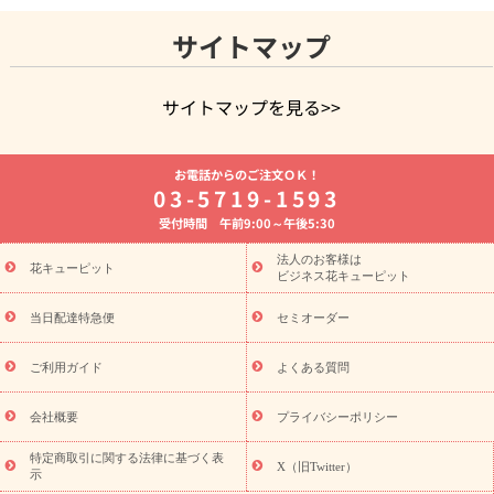
サイトマップ
サイトマップを見る>>
よく贈られる花
お祝いの花特集
誕生日フラワーギフト特集
お電話からのご注文ＯＫ！
8月の誕生花(トルコキキョウ)
開店・開業祝い
退職祝い
結
03-5719-1593
婚記念日
お供え・お悔やみ
お供え・お悔やみの花
四十九日
受付時間 午前9:00～午後5:30
法要以降に贈る花
通夜・葬儀に贈る花
胡蝶蘭・花鉢
プリザ
ーブドフラワー
季節のイベント
ひまわり ギフト・プレゼント
法人のお客様は
季節のイベント
花キューピット
特集
お盆 花（新盆・初盆）
お盆 花（新
ビジネス花キューピット
盆・初盆）
お盆 花（新盆・初盆）
お盆・お供え 花とセットギ
フト
お盆・お供え プリザーブドフラワー
ひまわり ギフト・プ
当日配達特急便
セミオーダー
レゼント特集
夏の花贈り・お中元・暑中見舞い 花のギフト特集
敬老の日におくる花ギフト・プレゼント特集
敬老の日におくる
ご利用ガイド
よくある質問
花ギフト・プレゼント特集
敬老の日 花のおすすめランキング
敬
老の日 花鉢植えのギフト・プレゼント特集
敬老の日 花とセットギ
会社概要
プライバシーポリシー
フト・プレゼント特集
敬老の日の花 全てのギフト一覧
キャン
ペーン
映画『ウォーターガーディアンズ』コラボキャンペーン
特定商取引に関する法律に基づく表
X（旧Twitter）
示
誕生日の花を探す
「きょう誕生日なんです」キャンペーン