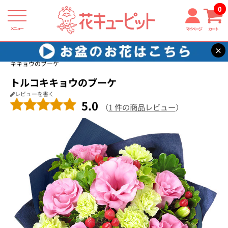
0
メニュー
マイページ
カート
×
花キューピット
開店祝い・開業祝い
【開店祝い・開業祝い】トルコ
キキョウのブーケ
トルコキキョウのブーケ
レビューを書く
5.0
（
1 件の商品レビュー
）