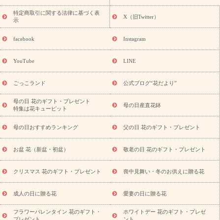
フト・プレゼント特集
敬老の日の花 全てのギフト一覧
キャン
ペーン
映画『ウォーターガーディアンズ』コラボキャンペーン
特定商取引に関する法律に基づく表
X（旧Twitter）
示
誕生日の花を探す
「きょう誕生日なんです」キャンペーン
誕生日フラワーギフト
誕生日フラワーギフト特集
誕生日フラワ
facebook
Instagram
ーギフト商品一覧
バラ
ユリ
トルコキキョウ
8月の誕生花
(トルコキキョウ)
9月の誕生花(リンドウ)
誕生日セットギフト
YouTube
LINE
用途か
キャンペーン
「きょう誕生日なんです」キャンペーン
ら探す
お祝いの花特集
当日配達特急便
お祝い商品一覧
お
ごっこランド
公式ブログ“花だより”
祝い
開店・開業祝い
新築・引っ越し祝い
退職祝い
結婚記
念日
結婚祝い
出産祝い
退院祝い・快気祝い
還暦祝い・長
母の日 花のギフト・プレゼント
母の日産直花鉢
特集は花キューピット
寿祝い
プチギフト
ペットのお祝いフラワー
お中元・暑中見
舞い
敬老の日
お供え・お悔やみ
当日配達特急便 お供え
お
母の日おすすめランキング
父の日 花のギフト・プレゼント
供え・お悔やみ商品一覧
お供え・お悔やみの花
四十九日法要以
降に贈る花
通夜・葬儀に贈る花
お供え お花とセットギフト
お盆 花（新盆・初盆）
敬老の日 花のギフト・プレゼント
お供え プリザーブドフラワー
ペットのお供えフラワー
お盆（新
盆・初盆）
その他
お祝い返し
お見舞い
お取り寄せギフト
ビジネス用
ご自宅用
観葉植物
ミディ胡蝶蘭
プリザーブ
クリスマス 花のギフト・プレゼント
喪中見舞い・冬のお供えに贈る花
スタイルから探す
ドフラワー
アレンジメント
花束
スタ
ンド花
お祝い
お供え・お悔やみ
胡蝶蘭
胡蝶蘭・花鉢
ミ
成人の日に贈る花
愛妻の日に贈る花
ディ胡蝶蘭・お祝い
ミディ胡蝶蘭・お供え
世界初の青色胡蝶蘭
フラワーバレンタイン 花のギフト・
ホワイトデー 花のギフト・プレゼ
観葉植物
観葉植物
産直多肉植物
プリザーブドフラワー
プレゼント
ント