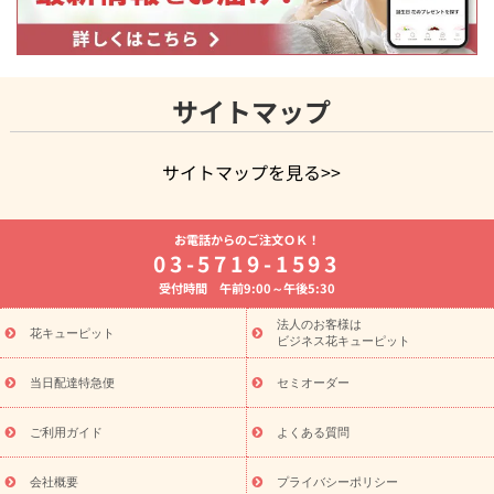
サイトマップ
サイトマップを見る>>
よく贈られる花
お祝いの花特集
誕生日フラワーギフト特集
お電話からのご注文ＯＫ！
8月の誕生花(トルコキキョウ)
開店・開業祝い
退職祝い
結
03-5719-1593
婚記念日
お供え・お悔やみ
お供え・お悔やみの花
四十九日
受付時間 午前9:00～午後5:30
法要以降に贈る花
通夜・葬儀に贈る花
胡蝶蘭・花鉢
プリザ
ーブドフラワー
季節のイベント
ひまわり ギフト・プレゼント
法人のお客様は
季節のイベント
花キューピット
特集
お盆 花（新盆・初盆）
お盆 花（新
ビジネス花キューピット
盆・初盆）
お盆 花（新盆・初盆）
お盆・お供え 花とセットギ
フト
お盆・お供え プリザーブドフラワー
ひまわり ギフト・プ
当日配達特急便
セミオーダー
レゼント特集
夏の花贈り・お中元・暑中見舞い 花のギフト特集
敬老の日におくる花ギフト・プレゼント特集
敬老の日におくる
ご利用ガイド
よくある質問
花ギフト・プレゼント特集
敬老の日 花のおすすめランキング
敬
老の日 花鉢植えのギフト・プレゼント特集
敬老の日 花とセットギ
会社概要
プライバシーポリシー