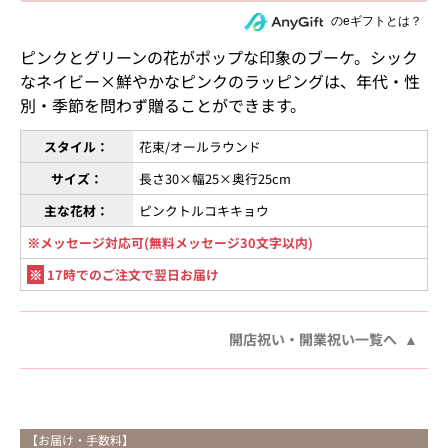
住所を知らない相手にeギフトで贈る
のeギフトとは？
ピンクとグリーンの花がポップな印象のブーケ。シック
なネイビー×鮮やかなピンクのラッピングは、年代・性
別・季節を問わず贈ることができます。
スタイル：
花束/オールラウンド
サイズ：
長さ30×幅25×奥行25cm
主な花材：
ピンクトルコキキョウ
※メッセージ対応可(無料メッセージ30文字以内)
※
17時でのご注文で翌日お届け
開店祝い・開業祝い一覧へ
【お届け・手数料】