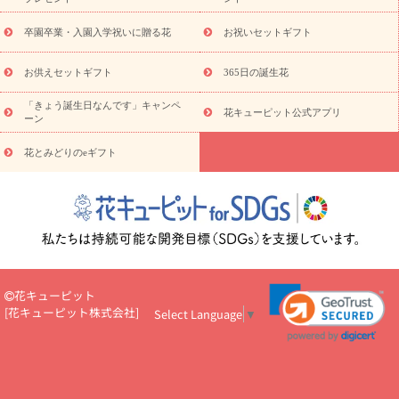
お祝い
お供え・お悔やみ
花とセットギフト
セミオーダー
プチギフト（hanamore -ハナモア-）
花とみどりのeギフト
花
卒園卒業・入園入学祝いに贈る花
お祝いセットギフト
キューピットのeGfit
カラー
ピンク
イエローオレンジ
レッ
予算から探す
ド
お花の種類
バラ
ユリ
トルコキキョウ
お供えセットギフト
365日の誕生花
お祝い
お祝い・
3000円～
お祝い・
4000円～
お祝い・
5000円～
お祝い・
7000円～
お祝い・
10000円～
お供え・お
「きょう誕生日なんです」キャンペ
花キューピット公式アプリ
ーン
悔やみ
お供え・お悔やみ・
3000円～
お供え・お悔やみ・
5000
円～
お供え・お悔やみ・
7000円～
お供え・お悔やみ・
10000
花とみどりのeギフト
読み物
円～
注目されている記事
365日の誕生花カレンダー
開店・開業祝
いのマナー
定年退職祝いのマナー
お祝いを贈るときのマナー・
ルール
花キューピットのお祝いコラム一覧
誕生日のお花を「色
彩心理学」で選ぶ方法
結婚祝いの予算相場
出産祝いお役立ち情
報
転職祝いのマナー基礎知識
ペットのお祝いワンポイントアド
バイス
スタンド花（フラスタ）のマナー
お見舞いのマナーとル
花キューピット
ール
新築引っ越し祝いコラム
お祝い花のマナー総まとめ
職
[
花キューピット株式会社
]
Select Language
▼
場上司や先輩へ贈るお祝い花の正解は？
開店祝いの花 選び方ガイ
ド（早見表あり）
お供えを贈るときのマナー・ルール
花キューピットのお供え・
お悔やみ・仏花コラム一覧
花キューピットの仏花のルール・マナ
ーQ&A
ペットの供花の基礎知識とペットロスを癒す向き合い方