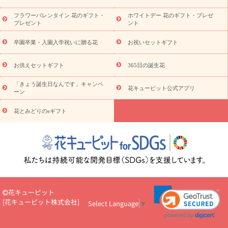
ディ胡蝶蘭・お祝い
ミディ胡蝶蘭・お供え
世界初の青色胡蝶蘭
フラワーバレンタイン 花のギフト・
ホワイトデー 花のギフト・プレゼ
観葉植物
観葉植物
産直多肉植物
プリザーブドフラワー
プレゼント
ント
お祝い
お供え・お悔やみ
花とセットギフト
セミオーダー
プチギフト（hanamore -ハナモア-）
花とみどりのeギフト
花
卒園卒業・入園入学祝いに贈る花
お祝いセットギフト
キューピットのeGfit
カラー
ピンク
イエローオレンジ
レッ
予算から探す
ド
お花の種類
バラ
ユリ
トルコキキョウ
お供えセットギフト
365日の誕生花
お祝い
お祝い・
3000円～
お祝い・
4000円～
お祝い・
5000円～
お祝い・
7000円～
お祝い・
10000円～
お供え・お
「きょう誕生日なんです」キャンペ
花キューピット公式アプリ
ーン
悔やみ
お供え・お悔やみ・
3000円～
お供え・お悔やみ・
5000
円～
お供え・お悔やみ・
7000円～
お供え・お悔やみ・
10000
花とみどりのeギフト
読み物
円～
注目されている記事
365日の誕生花カレンダー
開店・開業祝
いのマナー
定年退職祝いのマナー
お祝いを贈るときのマナー・
ルール
花キューピットのお祝いコラム一覧
誕生日のお花を「色
彩心理学」で選ぶ方法
結婚祝いの予算相場
出産祝いお役立ち情
報
転職祝いのマナー基礎知識
ペットのお祝いワンポイントアド
バイス
スタンド花（フラスタ）のマナー
お見舞いのマナーとル
花キューピット
ール
新築引っ越し祝いコラム
お祝い花のマナー総まとめ
職
[
花キューピット株式会社
]
Select Language
▼
場上司や先輩へ贈るお祝い花の正解は？
開店祝いの花 選び方ガイ
ド（早見表あり）
お供えを贈るときのマナー・ルール
花キューピットのお供え・