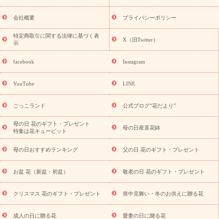
花ギフト・プレゼント特集
敬老の日 花のおすすめランキング
敬
老の日 花鉢植えのギフト・プレゼント特集
敬老の日 花とセットギ
会社概要
プライバシーポリシー
フト・プレゼント特集
敬老の日の花 全てのギフト一覧
キャン
ペーン
映画『ウォーターガーディアンズ』コラボキャンペーン
特定商取引に関する法律に基づく表
X（旧Twitter）
示
誕生日の花を探す
「きょう誕生日なんです」キャンペーン
誕生日フラワーギフト
誕生日フラワーギフト特集
誕生日フラワ
facebook
Instagram
ーギフト商品一覧
バラ
ユリ
トルコキキョウ
8月の誕生花
(トルコキキョウ)
9月の誕生花(リンドウ)
誕生日セットギフト
YouTube
LINE
用途か
キャンペーン
「きょう誕生日なんです」キャンペーン
ら探す
お祝いの花特集
当日配達特急便
お祝い商品一覧
お
ごっこランド
公式ブログ“花だより”
祝い
開店・開業祝い
新築・引っ越し祝い
退職祝い
結婚記
念日
結婚祝い
出産祝い
退院祝い・快気祝い
還暦祝い・長
母の日 花のギフト・プレゼント
母の日産直花鉢
特集は花キューピット
寿祝い
プチギフト
ペットのお祝いフラワー
お中元・暑中見
舞い
敬老の日
お供え・お悔やみ
当日配達特急便 お供え
お
母の日おすすめランキング
父の日 花のギフト・プレゼント
供え・お悔やみ商品一覧
お供え・お悔やみの花
四十九日法要以
降に贈る花
通夜・葬儀に贈る花
お供え お花とセットギフト
お盆 花（新盆・初盆）
敬老の日 花のギフト・プレゼント
お供え プリザーブドフラワー
ペットのお供えフラワー
お盆（新
盆・初盆）
その他
お祝い返し
お見舞い
お取り寄せギフト
ビジネス用
ご自宅用
観葉植物
ミディ胡蝶蘭
プリザーブ
クリスマス 花のギフト・プレゼント
喪中見舞い・冬のお供えに贈る花
スタイルから探す
ドフラワー
アレンジメント
花束
スタ
ンド花
お祝い
お供え・お悔やみ
胡蝶蘭
胡蝶蘭・花鉢
ミ
成人の日に贈る花
愛妻の日に贈る花