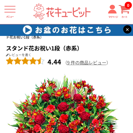
0
メニュー
マイページ
カート
×
花キューピット
開店祝い・開業祝い
【開店祝い・開業祝い】スタン
ド花お祝い1段（赤系）
スタンド花お祝い1段（赤系）
レビューを書く
4.44
（
9 件の商品レビュー
）