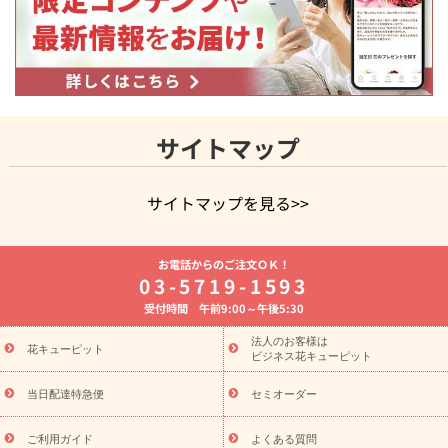
サイトマップ
サイトマップを見る>>
よく贈られる花
お祝いの花特集
誕生日フラワーギフト特集
お電話からのご注文ＯＫ！
8月の誕生花(トルコキキョウ)
開店・開業祝い
退職祝い
結
03-5719-1593
婚記念日
お供え・お悔やみ
お供え・お悔やみの花
四十九日
受付時間 午前9:00～午後5:30
法要以降に贈る花
通夜・葬儀に贈る花
胡蝶蘭・花鉢
プリザ
ーブドフラワー
季節のイベント
ひまわり ギフト・プレゼント
法人のお客様は
季節のイベント
花キューピット
特集
お盆 花（新盆・初盆）
お盆 花（新
ビジネス花キューピット
盆・初盆）
お盆 花（新盆・初盆）
お盆・お供え 花とセットギ
フト
お盆・お供え プリザーブドフラワー
ひまわり ギフト・プ
当日配達特急便
セミオーダー
レゼント特集
夏の花贈り・お中元・暑中見舞い 花のギフト特集
敬老の日におくる花ギフト・プレゼント特集
敬老の日におくる
ご利用ガイド
よくある質問