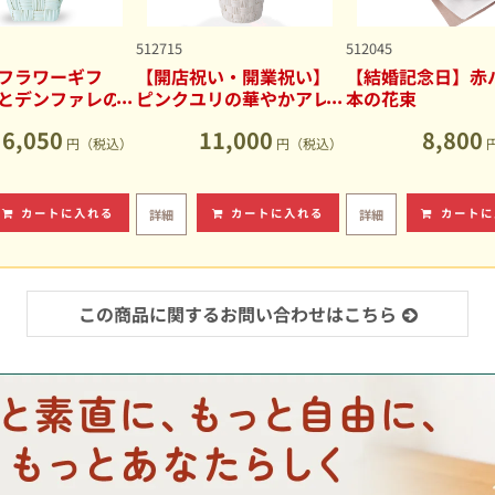
512715
512045
フラワーギフ
【開店祝い・開業祝い】
【結婚記念日】赤バ
とデンファレの
ピンクユリの華やかアレ
本の花束
アレンジメント
ンジメント
6,050
11,000
8,800
円（税込）
円（税込）
カートに入れる
カートに入れる
カートに
詳細
詳細
この商品に関するお問い合わせはこちら