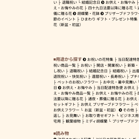
い
退職祝い
結婚記念日
お供え・お悔やみ
え・お悔やみの花
四十九日法要以降に贈る花
儀に贈る花
胡蝶蘭・花鉢
プリザーブドフラワ
節のイベント
ひまわり ギフト・プレゼント特集
花（新盆・初盆）
用途から探す
お祝いの花特集
当日配達特
祝い商品一覧
お祝い
開店・開業祝い
新築・
し祝い
退職祝い
結婚記念日
結婚祝い
出
退院祝い・快気祝い
還暦祝い・長寿祝い
プチ
ペットのお祝いフラワー
お中元・暑中見舞い
日
お供え・お悔やみ
当日配達特急便 お供え
え・お悔やみ商品一覧
お供え・お悔やみの花
法要以降に贈る花
通夜・葬儀に贈る花
お供え
セットギフト
お供え プリザーブドフラワー
ペ
お供えフラワー
お盆（新盆・初盆）
その他
返し
お見舞い
お取り寄せギフト
ビジネス用
宅用
観葉植物
ミディ胡蝶蘭
プリザーブドフ
読み物