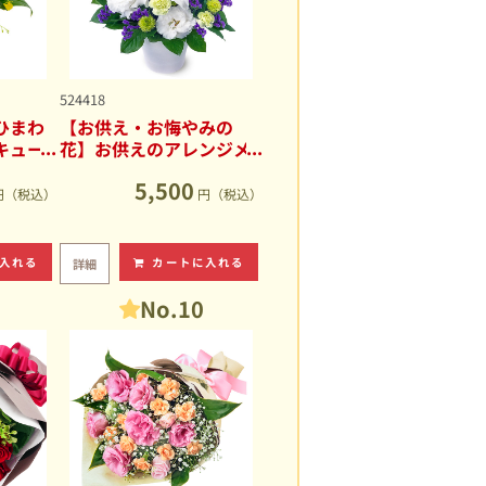
524418
ひまわ
【お供え・お悔やみの
キュー
花】お供えのアレンジメ
ント
5,500
円（税込）
円（税込）
入れる
カートに入れる
詳細
No.10