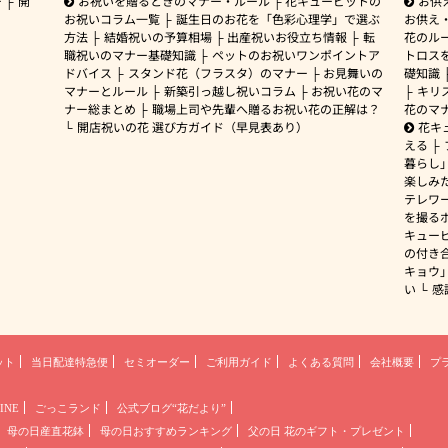
ー
開
お祝いを贈るときのマナー・ルール
花キューピットの
お供
お祝いコラム一覧
誕生日のお花を「色彩心理学」で選ぶ
お供え
方法
結婚祝いの予算相場
出産祝いお役立ち情報
転
花のルー
職祝いのマナー基礎知識
ペットのお祝いワンポイントア
トロス
ドバイス
スタンド花（フラスタ）のマナー
お見舞いの
礎知識
マナーとルール
新築引っ越し祝いコラム
お祝い花のマ
キリ
ナー総まとめ
職場上司や先輩へ贈るお祝い花の正解は？
花のマ
開店祝いの花 選び方ガイド（早見表あり）
花キ
える
暮らし
楽しみ
テレワ
を撮る
キュー
の付き
キョウ
い
感
ット
当日配達特急便
セミオーダー
ご利用ガイド
よくある質問
会社概要
プ
INE
ごっこランド
公式ブログ“花だより”
母の日産直花鉢
母の日おすすめランキング
父の日 花のギフト・プレゼント