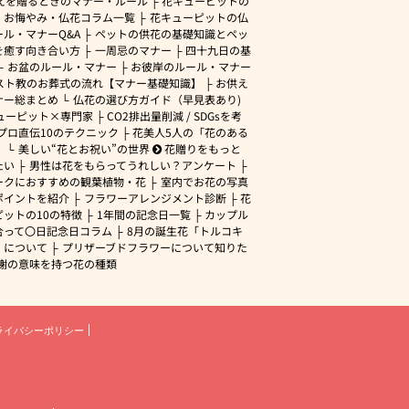
えを贈るときのマナー・ルール
花キューピットの
・お悔やみ・仏花コラム一覧
花キューピットの仏
ル・マナーQ&A
ペットの供花の基礎知識とペッ
を癒す向き合い方
一周忌のマナー
四十九日の基
お盆のルール・マナー
お彼岸のルール・マナー
スト教のお葬式の流れ【マナー基礎知識】
お供え
ナー総まとめ
仏花の選び方ガイド（早見表あり)
ューピット×専門家
CO2排出量削減 / SDGsを考
プロ直伝10のテクニック
花美人5人の「花のある
」
美しい“花とお祝い”の世界
花贈りをもっと
たい
男性は花をもらってうれしい？アンケート
ークにおすすめの観葉植物・花
室内でお花の写真
ポイントを紹介
フラワーアレンジメント診断
花
ピットの10の特徴
1年間の記念日一覧
カップル
合って〇日記念日コラム
8月の誕生花「トルコキ
」について
プリザーブドフラワーについて知りた
謝の意味を持つ花の種類
ライバシーポリシー