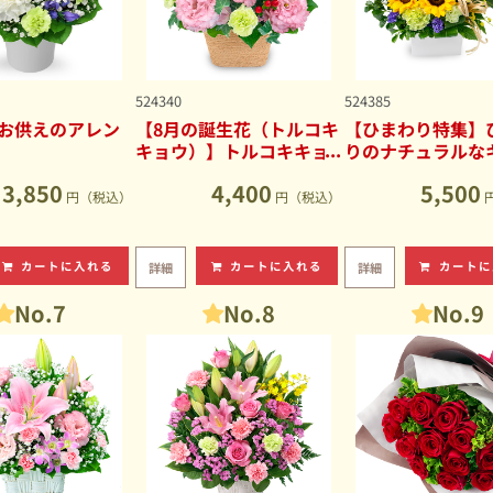
524340
524385
お供えのアレン
【8月の誕生花（トルコキ
【ひまわり特集】
キョウ）】トルコキキョ
りのナチュラルな
ウのナチュラルなアレン
ブアレンジメント
3,850
4,400
5,500
ジメント
円（税込）
円（税込）
カートに入れる
カートに入れる
カートに
詳細
詳細
No.7
No.8
No.9