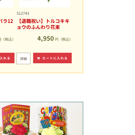
512743
ラ12
【退職祝い】トルコキキ
ョウのふんわり花束
4,950
円（税込）
円（税込）
入れる
カートに入れる
詳細