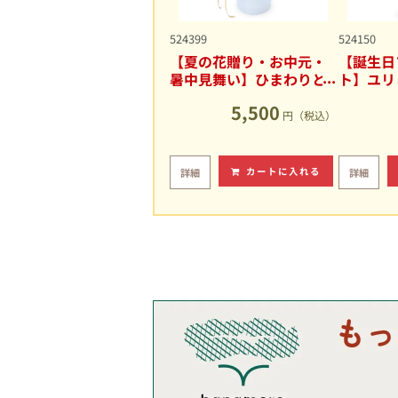
524399
524150
【夏の花贈り・お中元・
【誕生日
暑中見舞い】ひまわりと
ト】ユリ
ユリの爽やかなアレンジ
キュート
5,500
メント
円（税込）
カートに入れる
詳細
詳細