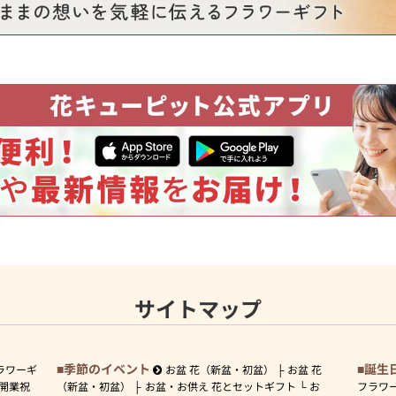
サイトマップ
季節のイベント
誕生
ラワーギ
お盆 花（新盆・初盆）
お盆 花
開業祝
（新盆・初盆）
お盆・お供え 花とセットギフト
お
フラワ