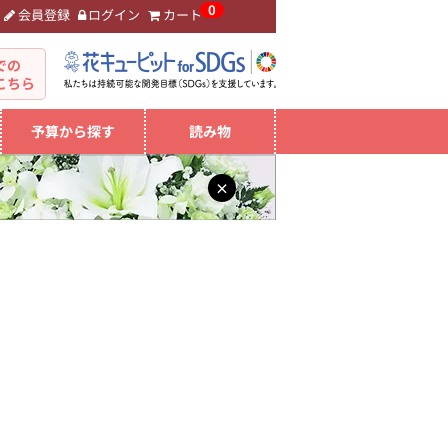
0
会員登録
ログイン
カート
。
での
こちら
予算から探す
読み物
×