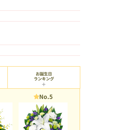
お誕生日
ランキング
No.5