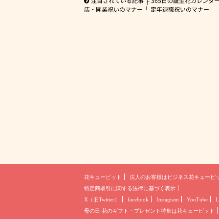
注目されている記事
365日の誕生花カレンダ
店・開業祝いのマナー
定年退職祝いのマナー
花キューピット
法人のお客様は
ビジネス花キューピ
特定商取引に関する法律に基づく表示
X（旧Twitter）
facebook
Instagram
YouTube
L
母の日 花のギフト・プレゼント
特集は花キューピット