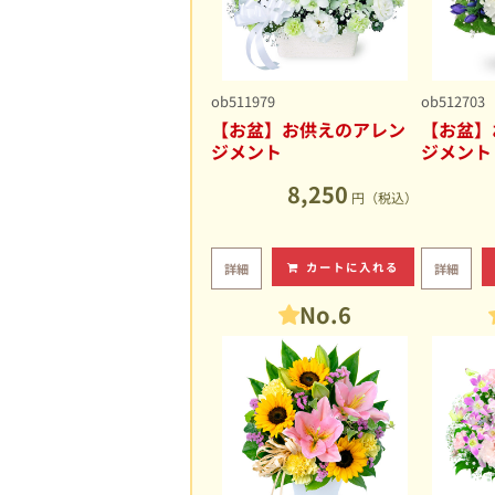
ob511979
ob512703
【お盆】お供えのアレン
【お盆】
ジメント
ジメント
8,250
円（税込）
カートに入れる
詳細
詳細
No.6