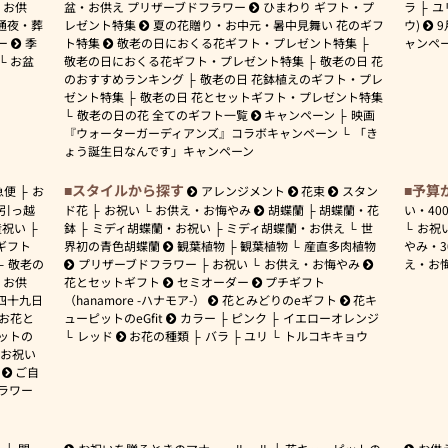
お供
盆・お供え プリザーブドフラワー
ひまわり ギフト・プ
ラ
ユ
通夜・葬
レゼント特集
夏の花贈り・お中元・暑中見舞い 花のギフ
ウ)
9
ー
季
ト特集
敬老の日におくる花ギフト・プレゼント特集
ャンペ
お盆
敬老の日におくる花ギフト・プレゼント特集
敬老の日 花
のおすすめランキング
敬老の日 花鉢植えのギフト・プレ
ゼント特集
敬老の日 花とセットギフト・プレゼント特集
敬老の日の花 全てのギフト一覧
キャンペーン
映画
『ウォーターガーディアンズ』コラボキャンペーン
「き
ょう誕生日なんです」キャンペーン
スタイルから探す
予算
急便
お
アレンジメント
花束
スタン
引っ越
ド花
お祝い
お供え・お悔やみ
胡蝶蘭
胡蝶蘭・花
い・
40
産祝い
鉢
ミディ胡蝶蘭・お祝い
ミディ胡蝶蘭・お供え
世
お祝
ギフト
界初の青色胡蝶蘭
観葉植物
観葉植物
産直多肉植物
やみ・
敬老の
プリザーブドフラワー
お祝い
お供え・お悔やみ
え・お
お供
花とセットギフト
セミオーダー
プチギフト
四十九日
（hanamore -ハナモア-）
花とみどりのeギフト
花キ
 お花と
ューピットのeGfit
カラー
ピンク
イエローオレンジ
ットの
レッド
お花の種類
バラ
ユリ
トルコキキョウ
お祝い
ご自
ラワー