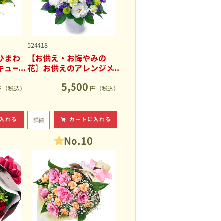
524418
ひまわ
【お供え・お悔やみの
キュー
花】お供えのアレンジメ
ント
5,500
円（税込）
円（税込）
入れる
カートに入れる
詳細
No.10