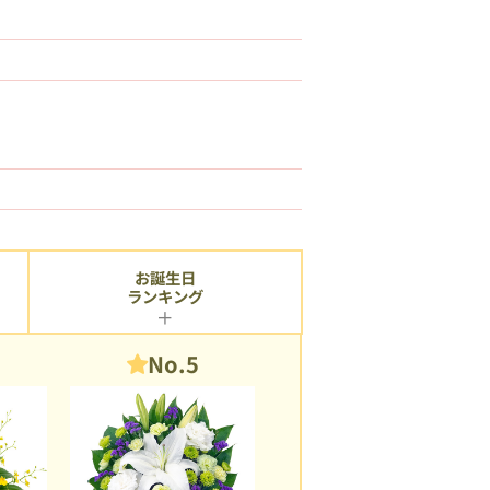
お誕生日
ランキング
No.5