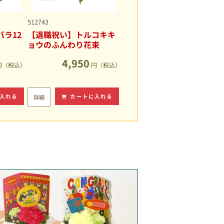
512743
ラ12
【退職祝い】トルコキキ
ョウのふんわり花束
4,950
円（税込）
円（税込）
入れる
カートに入れる
詳細