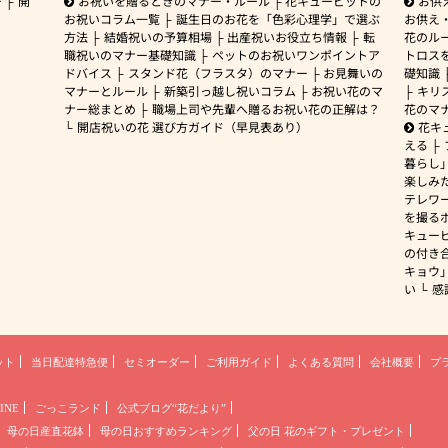
ー
開
お祝いを贈るときのマナー・ルール
花キューピットの
お供
お祝いコラム一覧
誕生日のお花を「色彩心理学」で選ぶ
お供え
方法
結婚祝いの予算相場
出産祝いお役立ち情報
転
花のルー
職祝いのマナー基礎知識
ペットのお祝いワンポイントア
トロス
ドバイス
スタンド花（フラスタ）のマナー
お見舞いの
礎知識
マナーとルール
新築引っ越し祝いコラム
お祝い花のマ
キリ
ナー総まとめ
職場上司や先輩へ贈るお祝い花の正解は？
花のマ
開店祝いの花 選び方ガイド（早見表あり）
花キ
える
暮らし
楽しみ
テレワ
を撮る
キュー
の付き
キョウ
い
感
ット
当日配達特急便
セミオーダー
ご利用ガイド
よくある質問
会社概要
プ
INE
ごっこランド
公式ブログ“花だより”
母の日産直花鉢
母の日おすすめランキング
父の日 花のギフト・プレゼント