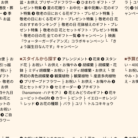
お供
盆・お供え プリザーブドフラワー
ひまわり ギフト・プ
ラ
ユ
通夜・葬
レゼント特集
夏の花贈り・お中元・暑中見舞い 花のギフ
ウ)
9
ー
季
ト特集
敬老の日におくる花ギフト・プレゼント特集
ャンペ
お盆
敬老の日におくる花ギフト・プレゼント特集
敬老の日 花
のおすすめランキング
敬老の日 花鉢植えのギフト・プレ
ゼント特集
敬老の日 花とセットギフト・プレゼント特集
敬老の日の花 全てのギフト一覧
キャンペーン
映画
『ウォーターガーディアンズ』コラボキャンペーン
「き
ょう誕生日なんです」キャンペーン
スタイルから探す
予算
急便
お
アレンジメント
花束
スタン
引っ越
ド花
お祝い
お供え・お悔やみ
胡蝶蘭
胡蝶蘭・花
い・
40
産祝い
鉢
ミディ胡蝶蘭・お祝い
ミディ胡蝶蘭・お供え
世
お祝
ギフト
界初の青色胡蝶蘭
観葉植物
観葉植物
産直多肉植物
やみ・
敬老の
プリザーブドフラワー
お祝い
お供え・お悔やみ
え・お
お供
花とセットギフト
セミオーダー
プチギフト
四十九日
（hanamore -ハナモア-）
花とみどりのeギフト
花キ
 お花と
ューピットのeGfit
カラー
ピンク
イエローオレンジ
ットの
レッド
お花の種類
バラ
ユリ
トルコキキョウ
お祝い
ご自
ラワー