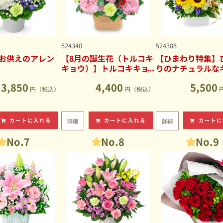
524340
524385
お供えのアレン
【8月の誕生花（トルコキ
【ひまわり特集】
キョウ）】トルコキキョ
りのナチュラルな
ウのナチュラルなアレン
ブアレンジメント
3,850
4,400
5,500
ジメント
円（税込）
円（税込）
カートに入れる
カートに入れる
カートに
詳細
詳細
No.7
No.8
No.9