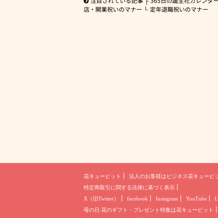
注目されている記事
365日の誕生花カレンダ
店・開業祝いのマナー
定年退職祝いのマナー
花キューピット
法人のお客様は
ビジネス花キューピ
特定商取引に関する法律に基づく表示
X（旧Twitter）
facebook
Instagram
YouTube
L
母の日 花のギフト・プレゼント
特集は花キューピット