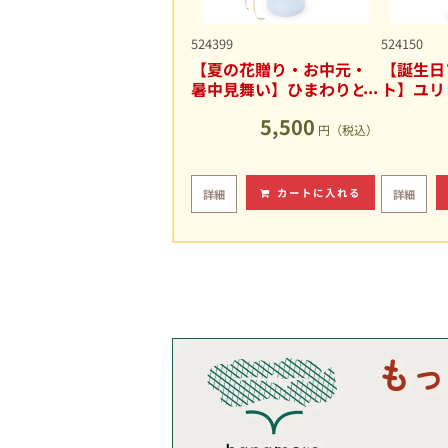
524399
524150
【夏の花贈り・お中元・
【誕生日
暑中見舞い】ひまわりと
ト】ユリ
ユリの爽やかなアレンジ
キュート
5,500
メント
円（税込）
カートに入れる
詳細
詳細