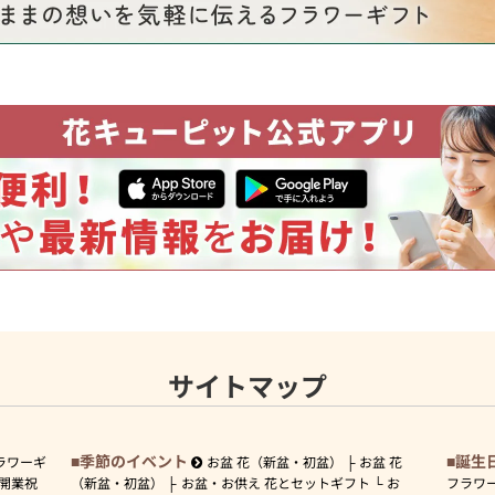
サイトマップ
季節のイベント
誕生
ラワーギ
お盆 花（新盆・初盆）
お盆 花
開業祝
（新盆・初盆）
お盆・お供え 花とセットギフト
お
フラワ