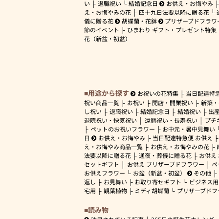
い
退職祝い
結婚記念日
お供え・お悔やみ
え・お悔やみの花
四十九日法要以降に贈る花
儀に贈る花
胡蝶蘭・花鉢
プリザーブドフラワ
節のイベント
ひまわり ギフト・プレゼント特集
花（新盆・初盆）
用途から探す
お祝いの花特集
当日配達特
祝い商品一覧
お祝い
開店・開業祝い
新築・
し祝い
退職祝い
結婚記念日
結婚祝い
出
退院祝い・快気祝い
還暦祝い・長寿祝い
プチ
ペットのお祝いフラワー
お中元・暑中見舞い
日
お供え・お悔やみ
当日配達特急便 お供え
え・お悔やみ商品一覧
お供え・お悔やみの花
法要以降に贈る花
通夜・葬儀に贈る花
お供え
セットギフト
お供え プリザーブドフラワー
ペ
お供えフラワー
お盆（新盆・初盆）
その他
返し
お見舞い
お取り寄せギフト
ビジネス用
宅用
観葉植物
ミディ胡蝶蘭
プリザーブドフ
読み物