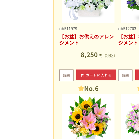
ob511979
ob512703
【お盆】お供えのアレン
【お盆】
ジメント
ジメント
8,250
円（税込）
カートに入れる
詳細
詳細
No.6