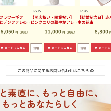
512715
512045
フラワーギフ
【開店祝い・開業祝い】
【結婚記念日】赤バ
とデンファレの
ピンクユリの華やかアレ
本の花束
アレンジメント
ンジメント
6,050
11,000
8,800
円（税込）
円（税込）
カートに入れる
カートに入れる
カートに
詳細
詳細
この商品に関するお問い合わせはこちら