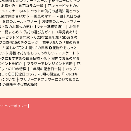
えを贈るときのマナー・ルール
花キューピットの
・お悔やみ・仏花コラム一覧
花キューピットの仏
ル・マナーQ&A
ペットの供花の基礎知識とペッ
を癒す向き合い方
一周忌のマナー
四十九日の基
お盆のルール・マナー
お彼岸のルール・マナー
スト教のお葬式の流れ【マナー基礎知識】
お供え
ナー総まとめ
仏花の選び方ガイド（早見表あり)
ューピット×専門家
CO2排出量削減 / SDGsを考
プロ直伝10のテクニック
花美人5人の「花のある
」
美しい“花とお祝い”の世界
花贈りをもっと
たい
男性は花をもらってうれしい？アンケート
ークにおすすめの観葉植物・花
室内でお花の写真
ポイントを紹介
フラワーアレンジメント診断
花
ピットの10の特徴
1年間の記念日一覧
カップル
合って〇日記念日コラム
8月の誕生花「トルコキ
」について
プリザーブドフラワーについて知りた
謝の意味を持つ花の種類
ライバシーポリシー