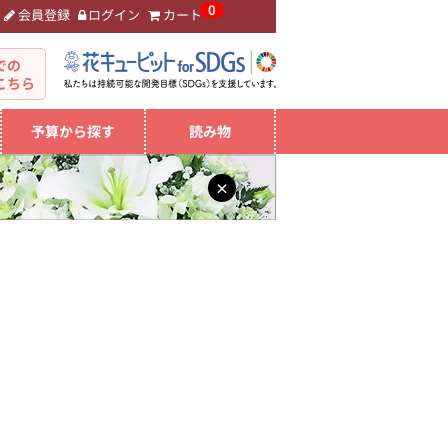
0
会員登録
ログイン
カート
。
での
こちら
予算から探す
読み物
×