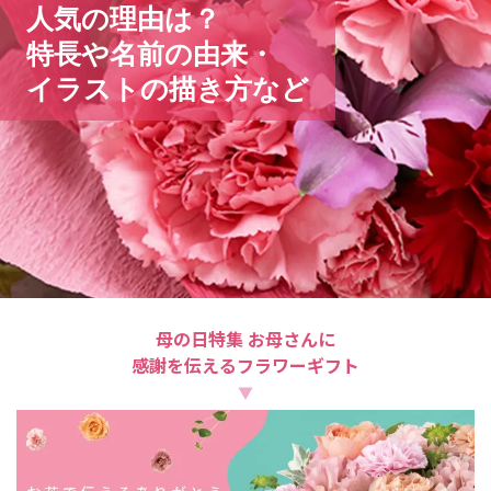
人気の理由は？
特長や名前の由来・
イラストの
描き方など
母の日特集 お母さんに
感謝を伝えるフラワーギフト
▼