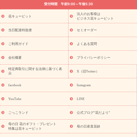
受付時間 午前9:00～午後5:30
法要以降に贈る花
通夜・葬儀に贈る花
胡蝶蘭・花鉢
プリザ
ーブドフラワー
季節のイベント
ひまわり ギフト・プレゼント
法人のお客様は
季節のイベント
花キューピット
特集
お盆 花（新盆・初盆）
お盆 花（新
ビジネス花キューピット
盆・初盆）
お盆 花（新盆・初盆）
お盆・お供え 花とセットギ
フト
お盆・お供え プリザーブドフラワー
ひまわり ギフト・プ
当日配達特急便
セミオーダー
レゼント特集
夏の花贈り・お中元・暑中見舞い 花のギフト特集
敬老の日におくる花ギフト・プレゼント特集
敬老の日におくる
ご利用ガイド
よくある質問
花ギフト・プレゼント特集
敬老の日 花のおすすめランキング
敬
老の日 花鉢植えのギフト・プレゼント特集
敬老の日 花とセットギ
会社概要
プライバシーポリシー
フト・プレゼント特集
敬老の日の花 全てのギフト一覧
キャン
ペーン
映画『ウォーターガーディアンズ』コラボキャンペーン
特定商取引に関する法律に基づく表
X（旧Twitter）
示
誕生日の花を探す
「きょう誕生日なんです」キャンペーン
誕生日フラワーギフト
誕生日フラワーギフト特集
誕生日フラワ
facebook
Instagram
ーギフト商品一覧
バラ
ユリ
トルコキキョウ
8月の誕生花
(トルコキキョウ)
9月の誕生花(リンドウ)
誕生日セットギフト
YouTube
LINE
用途か
キャンペーン
「きょう誕生日なんです」キャンペーン
ら探す
お祝いの花特集
当日配達特急便
お祝い商品一覧
お
ごっこランド
公式ブログ“花だより”
祝い
開店・開業祝い
新築・引っ越し祝い
退職祝い
結婚記
念日
結婚祝い
出産祝い
退院祝い・快気祝い
還暦祝い・長
母の日 花のギフト・プレゼント
母の日産直花鉢
特集は花キューピット
寿祝い
プチギフト
ペットのお祝いフラワー
お中元・暑中見
舞い
敬老の日
お供え・お悔やみ
当日配達特急便 お供え
お