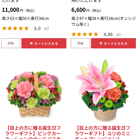
11,000
6,600
円（税込）
円（税込）
高さ63×幅50×奥行34cm
高さ47×幅38×奥行24cm(オンシジ
ウム除く)
5.0
（4）
4.88
（8）
詳細
詳細
カートに入れる
カートに入れる
【目上の方に贈る誕生日フ
【目上の方に贈る誕生日フ
ラワーギフト】ピンクカー
ラワーギフト】ユリのミニ
ネーションのウッドバスケ
ポットアレンジメント