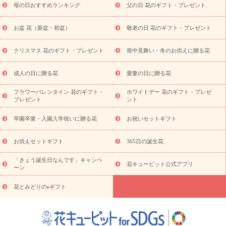
母の日おすすめランキング
父の日 花のギフト・プレゼント
供え・お悔やみ商品一覧
お供え・お悔やみの花
四十九日法要以
降に贈る花
通夜・葬儀に贈る花
お供え お花とセットギフト
お盆 花（新盆・初盆）
敬老の日 花のギフト・プレゼント
お供え プリザーブドフラワー
ペットのお供えフラワー
お盆（新
盆・初盆）
その他
お祝い返し
お見舞い
お取り寄せギフト
ビジネス用
ご自宅用
観葉植物
ミディ胡蝶蘭
プリザーブ
クリスマス 花のギフト・プレゼント
喪中見舞い・冬のお供えに贈る花
スタイルから探す
ドフラワー
アレンジメント
花束
スタ
ンド花
お祝い
お供え・お悔やみ
胡蝶蘭
胡蝶蘭・花鉢
ミ
成人の日に贈る花
愛妻の日に贈る花
ディ胡蝶蘭・お祝い
ミディ胡蝶蘭・お供え
世界初の青色胡蝶蘭
フラワーバレンタイン 花のギフト・
ホワイトデー 花のギフト・プレゼ
観葉植物
観葉植物
産直多肉植物
プリザーブドフラワー
プレゼント
ント
お祝い
お供え・お悔やみ
花とセットギフト
セミオーダー
プチギフト（hanamore -ハナモア-）
花とみどりのeギフト
花
卒園卒業・入園入学祝いに贈る花
お祝いセットギフト
キューピットのeGfit
カラー
ピンク
イエローオレンジ
レッ
予算から探す
ド
お花の種類
バラ
ユリ
トルコキキョウ
お供えセットギフト
365日の誕生花
お祝い
お祝い・
3000円～
お祝い・
4000円～
お祝い・
5000円～
お祝い・
7000円～
お祝い・
10000円～
お供え・お
「きょう誕生日なんです」キャンペ
花キューピット公式アプリ
ーン
悔やみ
お供え・お悔やみ・
3000円～
お供え・お悔やみ・
5000
円～
お供え・お悔やみ・
7000円～
お供え・お悔やみ・
10000
花とみどりのeギフト
読み物
円～
注目されている記事
365日の誕生花カレンダー
開店・開業祝
いのマナー
定年退職祝いのマナー
お祝いを贈るときのマナー・