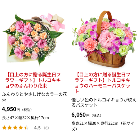
【目上の方に贈る誕生日フ
【目上の方に贈る誕生日フ
ラワーギフト】トルコキキ
ラワーギフト】トルコキキ
ョウのふんわり花束
ョウのハーモニーバスケッ
ト
ふんわりとやさしげなカラーの花
束
優しい色のトルコキキョウが映え
るバスケット
4,950
円（税込）
6,050
円（税込）
長さ47×幅32×奥行17cm
高さ21×幅30×奥行22cm（花サイ
4.5
（6）
ズ）