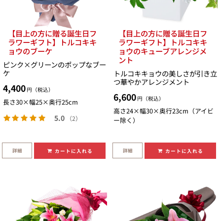
【目上の方に贈る誕生日フ
【目上の方に贈る誕生日フ
ラワーギフト】トルコキキ
ラワーギフト】トルコキキ
ョウのブーケ
ョウのキューブアレンジメ
ント
ピンク×グリーンのポップなブー
ケ
トルコキキョウの美しさが引き立
つ華やかアレンジメント
4,400
円（税込）
6,600
円（税込）
長さ30×幅25×奥行25cm
高さ24×幅30×奥行23cm（アイビ
5.0
（2）
ー除く）
詳細
詳細
カートに入れる
カートに入れる