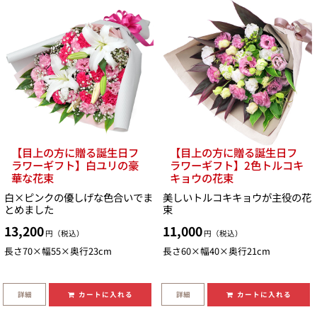
【目上の方に贈る誕生日フ
【目上の方に贈る誕生日フ
ラワーギフト】白ユリの豪
ラワーギフト】2色トルコキ
華な花束
キョウの花束
白×ピンクの優しげな色合いでま
美しいトルコキキョウが主役の花
とめました
束
13,200
11,000
円（税込）
円（税込）
長さ70×幅55×奥行23cm
長さ60×幅40×奥行21cm
詳細
詳細
カートに入れる
カートに入れる