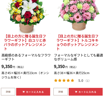
【目上の方に贈る誕生日フ
【目上の方に贈る誕生日フ
ラワーギフト】白ユリと赤
ラワーギフト】トルコキキ
バラのポットアレンジメン
ョウのポットアレンジメン
ト
ト
高級感のあるフォーマルなフラワ
フォーマルなギフトとしても最適
ーギフト
なボリューム感
9,350
9,350
円（税込）
円（税込）
高さ45×幅35×奥行23cm（オンシ
高さ38×幅36×奥行25cm
ジウムを除く）
5.0
（1）
詳細
詳細
カートに入れる
カートに入れる