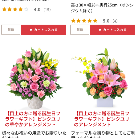
高さ30×幅28×奥行25cm（オンシ
4.0
（15）
ジウム除く）
5.0
（4）
詳細
詳細
カートに入れる
カートに入れる
【目上の方に贈る誕生日フ
【目上の方に贈る誕生日フ
ラワーギフト】ピンクユリ
ラワーギフト】ピンクユリ
の華やかアレンジメント
のアレンジメント
様々なお祝いの用途でお贈りいた
フォーマルな贈り物としてもご利
だけます
用いただけます