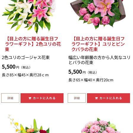
【目上の方に贈る誕生日フ
【目上の方に贈る誕生日フ
ラワーギフト】2色ユリの花
ラワーギフト】ユリとピン
束
クバラの花束
2色ユリのゴージャス花束
幅広い年齢層の方から人気なユリ
とバラの花束
5,500
円（税込）
5,500
円（税込）
長さ85×幅45×奥行28ｃm
長さ65×幅40×奥行20cm
詳細
詳細
カートに入れる
カートに入れる