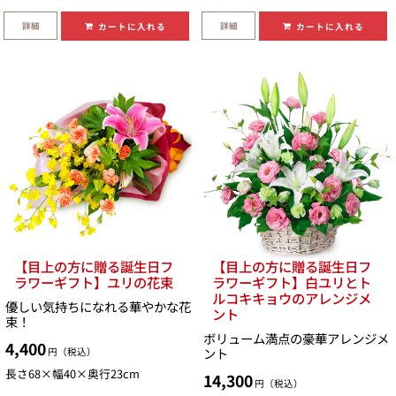
詳細
詳細
カートに入れる
カートに入れる
【目上の方に贈る誕生日フ
【目上の方に贈る誕生日フ
ラワーギフト】ユリの花束
ラワーギフト】白ユリとト
ルコキキョウのアレンジメ
優しい気持ちになれる華やかな花
ント
束！
ボリューム満点の豪華アレンジメ
4,400
ント
円（税込）
長さ68×幅40×奥行23cm
14,300
円（税込）