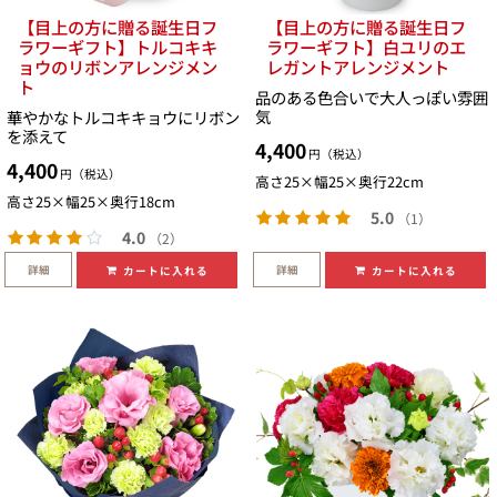
【目上の方に贈る誕生日フ
【目上の方に贈る誕生日フ
ラワーギフト】トルコキキ
ラワーギフト】白ユリのエ
ョウのリボンアレンジメン
レガントアレンジメント
ト
品のある色合いで大人っぽい雰囲
気
華やかなトルコキキョウにリボン
を添えて
4,400
円（税込）
4,400
円（税込）
高さ25×幅25×奥行22cm
高さ25×幅25×奥行18cm
5.0
（1）
4.0
（2）
詳細
詳細
カートに入れる
カートに入れる