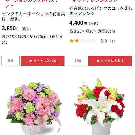
ット
存在感のあるピンクのユリを楽し
めるアレンジ
ピンクのカーネーションの花言葉
は「感謝」
4,400
円（税込）
3,850
円（税込）
高さ23×幅18×奥行18cm
高さ18×幅25×奥行20cm（花サイ
2.0
（1）
ズ）
詳細
詳細
カートに入れる
カートに入れる