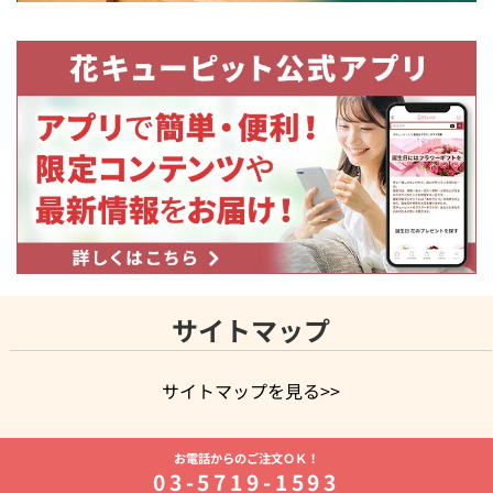
サイトマップ
サイトマップを見る>>
よく贈られる花
お祝いの花特集
誕生日フラワーギフト特集
お電話からのご注文ＯＫ！
8月の誕生花(トルコキキョウ)
開店・開業祝い
退職祝い
結
03-5719-1593
婚記念日
お供え・お悔やみ
お供え・お悔やみの花
四十九日