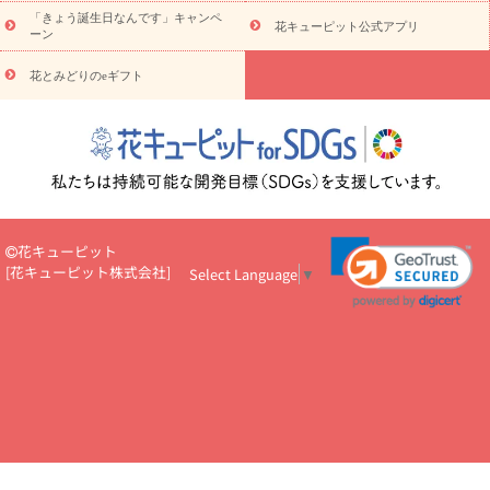
5000円～
お祝い・
7000円～
お祝い・
10000円～
お供え・お
「きょう誕生日なんです」キャンペ
花キューピット公式アプリ
ーン
悔やみ
お供え・お悔やみ・
3000円～
お供え・お悔やみ・
5000
円～
お供え・お悔やみ・
7000円～
お供え・お悔やみ・
10000
花とみどりのeギフト
読み物
円～
注目されている記事
365日の誕生花カレンダー
開店・開業祝
いのマナー
定年退職祝いのマナー
お祝いを贈るときのマナー・
ルール
花キューピットのお祝いコラム一覧
誕生日のお花を「色
彩心理学」で選ぶ方法
結婚祝いの予算相場
出産祝いお役立ち情
報
転職祝いのマナー基礎知識
ペットのお祝いワンポイントアド
バイス
スタンド花（フラスタ）のマナー
お見舞いのマナーとル
花キューピット
ール
新築引っ越し祝いコラム
お祝い花のマナー総まとめ
職
[
花キューピット株式会社
]
Select Language
▼
場上司や先輩へ贈るお祝い花の正解は？
開店祝いの花 選び方ガイ
ド（早見表あり）
お供えを贈るときのマナー・ルール
花キューピットのお供え・
お悔やみ・仏花コラム一覧
花キューピットの仏花のルール・マナ
ーQ&A
ペットの供花の基礎知識とペットロスを癒す向き合い方
一周忌のマナー
四十九日の基礎知識
お盆のルール・マナー
お彼岸のルール・マナー
キリスト教のお葬式の流れ【マナー基礎
知識】
お供え花のマナー総まとめ
仏花の選び方ガイド（早見表
あり)
花キューピット×専門家
CO2排出量削減 / SDGsを考える
プロ直伝10のテクニック
花美人5人の「花のある暮らし」
美