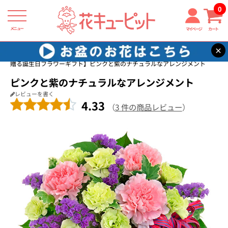
0
メニュー
マイページ
カート
×
花キューピット
目上の方に贈る誕生日フラワーギフト
【目上の方に
贈る誕生日フラワーギフト】ピンクと紫のナチュラルなアレンジメント
ピンクと紫のナチュラルなアレンジメント
レビューを書く
4.33
（
3 件の商品レビュー
）