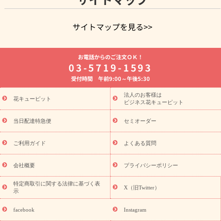
サイトマップを見る>>
よく贈られる花
お祝いの花特集
誕生日フラワーギフト特集
お電話からのご注文ＯＫ！
8月の誕生花(トルコキキョウ)
開店・開業祝い
退職祝い
結
03-5719-1593
婚記念日
お供え・お悔やみ
お供え・お悔やみの花
四十九日
受付時間 午前9:00～午後5:30
法要以降に贈る花
通夜・葬儀に贈る花
胡蝶蘭・花鉢
プリザ
ーブドフラワー
季節のイベント
ひまわり ギフト・プレゼント
法人のお客様は
季節のイベント
花キューピット
特集
お盆 花（新盆・初盆）
お盆 花（新
ビジネス花キューピット
盆・初盆）
お盆 花（新盆・初盆）
お盆・お供え 花とセットギ
フト
お盆・お供え プリザーブドフラワー
ひまわり ギフト・プ
当日配達特急便
セミオーダー
レゼント特集
夏の花贈り・お中元・暑中見舞い 花のギフト特集
敬老の日におくる花ギフト・プレゼント特集
敬老の日におくる
ご利用ガイド
よくある質問
花ギフト・プレゼント特集
敬老の日 花のおすすめランキング
敬
老の日 花鉢植えのギフト・プレゼント特集
敬老の日 花とセットギ
会社概要
プライバシーポリシー
フト・プレゼント特集
敬老の日の花 全てのギフト一覧
キャン
ペーン
映画『ウォーターガーディアンズ』コラボキャンペーン
特定商取引に関する法律に基づく表
X（旧Twitter）
示
誕生日の花を探す
「きょう誕生日なんです」キャンペーン
誕生日フラワーギフト
誕生日フラワーギフト特集
誕生日フラワ
facebook
Instagram
ーギフト商品一覧
バラ
ユリ
トルコキキョウ
8月の誕生花