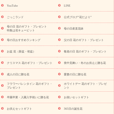
(トルコキキョウ)
9月の誕生花(リンドウ)
誕生日セットギフト
YouTube
LINE
用途か
キャンペーン
「きょう誕生日なんです」キャンペーン
ら探す
お祝いの花特集
当日配達特急便
お祝い商品一覧
お
ごっこランド
公式ブログ“花だより”
祝い
開店・開業祝い
新築・引っ越し祝い
退職祝い
結婚記
念日
結婚祝い
出産祝い
退院祝い・快気祝い
還暦祝い・長
母の日 花のギフト・プレゼント
母の日産直花鉢
特集は花キューピット
寿祝い
プチギフト
ペットのお祝いフラワー
お中元・暑中見
舞い
敬老の日
お供え・お悔やみ
当日配達特急便 お供え
お
母の日おすすめランキング
父の日 花のギフト・プレゼント
供え・お悔やみ商品一覧
お供え・お悔やみの花
四十九日法要以
降に贈る花
通夜・葬儀に贈る花
お供え お花とセットギフト
お盆 花（新盆・初盆）
敬老の日 花のギフト・プレゼント
お供え プリザーブドフラワー
ペットのお供えフラワー
お盆（新
盆・初盆）
その他
お祝い返し
お見舞い
お取り寄せギフト
ビジネス用
ご自宅用
観葉植物
ミディ胡蝶蘭
プリザーブ
クリスマス 花のギフト・プレゼント
喪中見舞い・冬のお供えに贈る花
スタイルから探す
ドフラワー
アレンジメント
花束
スタ
ンド花
お祝い
お供え・お悔やみ
胡蝶蘭
胡蝶蘭・花鉢
ミ
成人の日に贈る花
愛妻の日に贈る花
ディ胡蝶蘭・お祝い
ミディ胡蝶蘭・お供え
世界初の青色胡蝶蘭
フラワーバレンタイン 花のギフト・
ホワイトデー 花のギフト・プレゼ
観葉植物
観葉植物
産直多肉植物
プリザーブドフラワー
プレゼント
ント
お祝い
お供え・お悔やみ
花とセットギフト
セミオーダー
プチギフト（hanamore -ハナモア-）
花とみどりのeギフト
花
卒園卒業・入園入学祝いに贈る花
お祝いセットギフト
キューピットのeGfit
カラー
ピンク
イエローオレンジ
レッ
予算から探す
ド
お花の種類
バラ
ユリ
トルコキキョウ
お供えセットギフト
365日の誕生花
お祝い
お祝い・
3000円～
お祝い・
4000円～
お祝い・