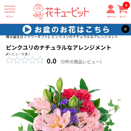
0
メニュー
マイページ
カート
×
花キューピット
目上の方に贈る誕生日フラワーギフト
【目上の方に
贈る誕生日フラワーギフト】ピンクユリのナチュラルなアレンジメント
ピンクユリのナチュラルなアレンジメント
レビューを書く
0.0
（0件の商品レビュー）