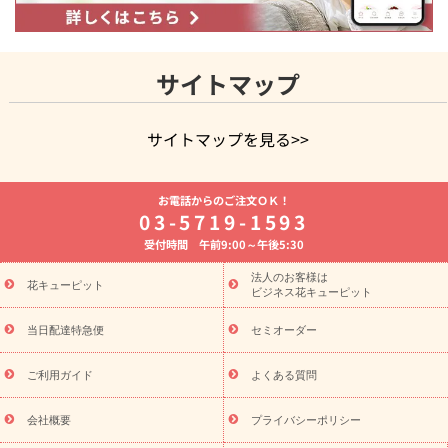
サイトマップ
サイトマップを見る>>
よく贈られる花
お祝いの花特集
誕生日フラワーギフト特集
お電話からのご注文ＯＫ！
8月の誕生花(トルコキキョウ)
開店・開業祝い
退職祝い
結
03-5719-1593
婚記念日
お供え・お悔やみ
お供え・お悔やみの花
四十九日
受付時間 午前9:00～午後5:30
法要以降に贈る花
通夜・葬儀に贈る花
胡蝶蘭・花鉢
プリザ
ーブドフラワー
季節のイベント
ひまわり ギフト・プレゼント
法人のお客様は
季節のイベント
花キューピット
特集
お盆 花（新盆・初盆）
お盆 花（新
ビジネス花キューピット
盆・初盆）
お盆 花（新盆・初盆）
お盆・お供え 花とセットギ
フト
お盆・お供え プリザーブドフラワー
ひまわり ギフト・プ
当日配達特急便
セミオーダー
レゼント特集
夏の花贈り・お中元・暑中見舞い 花のギフト特集
敬老の日におくる花ギフト・プレゼント特集
敬老の日におくる
ご利用ガイド
よくある質問
花ギフト・プレゼント特集
敬老の日 花のおすすめランキング
敬
老の日 花鉢植えのギフト・プレゼント特集
敬老の日 花とセットギ
会社概要
プライバシーポリシー
フト・プレゼント特集
敬老の日の花 全てのギフト一覧
キャン