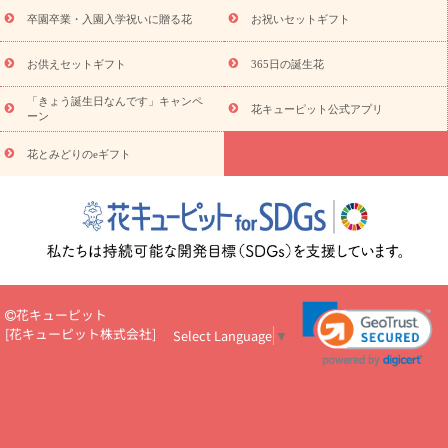
プチギフト（hanamore -ハナモア-）
花とみどりのeギフト
花
卒園卒業・入園入学祝いに贈る花
お祝いセットギフト
キューピットのeGfit
カラー
ピンク
イエローオレンジ
レッ
予算から探す
ド
お花の種類
バラ
ユリ
トルコキキョウ
お供えセットギフト
365日の誕生花
お祝い
お祝い・
3000円～
お祝い・
4000円～
お祝い・
5000円～
お祝い・
7000円～
お祝い・
10000円～
お供え・お
「きょう誕生日なんです」キャンペ
花キューピット公式アプリ
ーン
悔やみ
お供え・お悔やみ・
3000円～
お供え・お悔やみ・
5000
円～
お供え・お悔やみ・
7000円～
お供え・お悔やみ・
10000
花とみどりのeギフト
読み物
円～
注目されている記事
365日の誕生花カレンダー
開店・開業祝
いのマナー
定年退職祝いのマナー
お祝いを贈るときのマナー・
ルール
花キューピットのお祝いコラム一覧
誕生日のお花を「色
彩心理学」で選ぶ方法
結婚祝いの予算相場
出産祝いお役立ち情
報
転職祝いのマナー基礎知識
ペットのお祝いワンポイントアド
バイス
スタンド花（フラスタ）のマナー
お見舞いのマナーとル
花キューピット
ール
新築引っ越し祝いコラム
お祝い花のマナー総まとめ
職
[
花キューピット株式会社
]
Select Language
▼
場上司や先輩へ贈るお祝い花の正解は？
開店祝いの花 選び方ガイ
ド（早見表あり）
お供えを贈るときのマナー・ルール
花キューピットのお供え・
お悔やみ・仏花コラム一覧
花キューピットの仏花のルール・マナ
ーQ&A
ペットの供花の基礎知識とペットロスを癒す向き合い方
一周忌のマナー
四十九日の基礎知識
お盆のルール・マナー