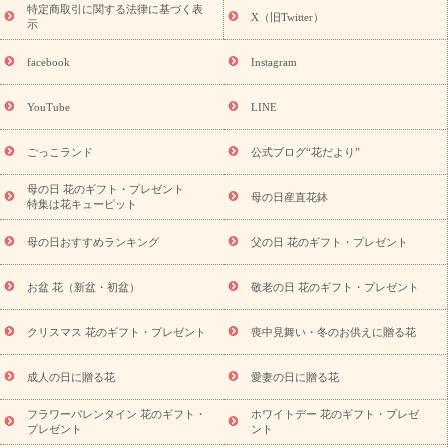
ペーン
映画『ウォーターガーディアンズ』コラボキャンペーン
特定商取引に関する法律に基づく表
X（旧Twitter）
示
誕生日の花を探す
「きょう誕生日なんです」キャンペーン
誕生日フラワーギフト
誕生日フラワーギフト特集
誕生日フラワ
facebook
Instagram
ーギフト商品一覧
バラ
ユリ
トルコキキョウ
8月の誕生花
(トルコキキョウ)
9月の誕生花(リンドウ)
誕生日セットギフト
YouTube
LINE
用途か
キャンペーン
「きょう誕生日なんです」キャンペーン
ら探す
お祝いの花特集
当日配達特急便
お祝い商品一覧
お
ごっこランド
公式ブログ“花だより”
祝い
開店・開業祝い
新築・引っ越し祝い
退職祝い
結婚記
念日
結婚祝い
出産祝い
退院祝い・快気祝い
還暦祝い・長
母の日 花のギフト・プレゼント
母の日産直花鉢
特集は花キューピット
寿祝い
プチギフト
ペットのお祝いフラワー
お中元・暑中見
舞い
敬老の日
お供え・お悔やみ
当日配達特急便 お供え
お
母の日おすすめランキング
父の日 花のギフト・プレゼント
供え・お悔やみ商品一覧
お供え・お悔やみの花
四十九日法要以
降に贈る花
通夜・葬儀に贈る花
お供え お花とセットギフト
お盆 花（新盆・初盆）
敬老の日 花のギフト・プレゼント
お供え プリザーブドフラワー
ペットのお供えフラワー
お盆（新
盆・初盆）
その他
お祝い返し
お見舞い
お取り寄せギフト
ビジネス用
ご自宅用
観葉植物
ミディ胡蝶蘭
プリザーブ
クリスマス 花のギフト・プレゼント
喪中見舞い・冬のお供えに贈る花
スタイルから探す
ドフラワー
アレンジメント
花束
スタ
ンド花
お祝い
お供え・お悔やみ
胡蝶蘭
胡蝶蘭・花鉢
ミ
成人の日に贈る花
愛妻の日に贈る花
ディ胡蝶蘭・お祝い
ミディ胡蝶蘭・お供え
世界初の青色胡蝶蘭
フラワーバレンタイン 花のギフト・
ホワイトデー 花のギフト・プレゼ
観葉植物
観葉植物
産直多肉植物
プリザーブドフラワー
プレゼント
ント
お祝い
お供え・お悔やみ
花とセットギフト
セミオーダー