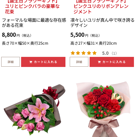
【誕生日フラワーギフト】
【誕生日フラワーギフト】
ユリとピンクバラの豪華な
ピンクユリのリボンアレン
花束
ジメント
フォーマルな場面に最適な存在感
凛々しいユリが真ん中で咲き誇る
がある花束
デザイン
8,800
5,500
円（税込）
円（税込）
長さ70×幅50×奥行25cm
高さ27×幅31×奥行20cm
5.0
（1）
詳細
詳細
カートに入れる
カートに入れる