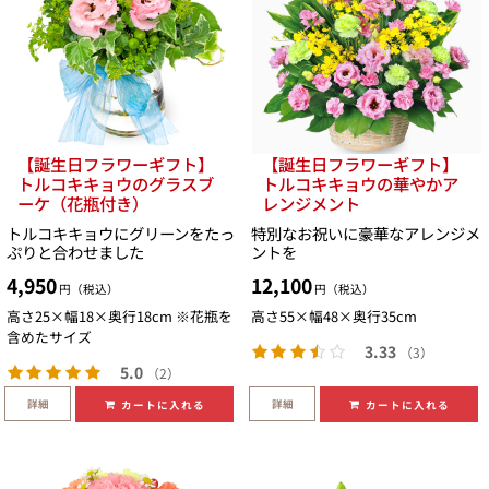
【誕生日フラワーギフト】
【誕生日フラワーギフト】
トルコキキョウのグラスブ
トルコキキョウの華やかア
ーケ（花瓶付き）
レンジメント
トルコキキョウにグリーンをたっ
特別なお祝いに豪華なアレンジメ
ぷりと合わせました
ントを
4,950
12,100
円（税込）
円（税込）
高さ25×幅18×奥行18cm ※花瓶を
高さ55×幅48×奥行35cm
含めたサイズ
3.33
（3）
5.0
（2）
詳細
詳細
カートに入れる
カートに入れる