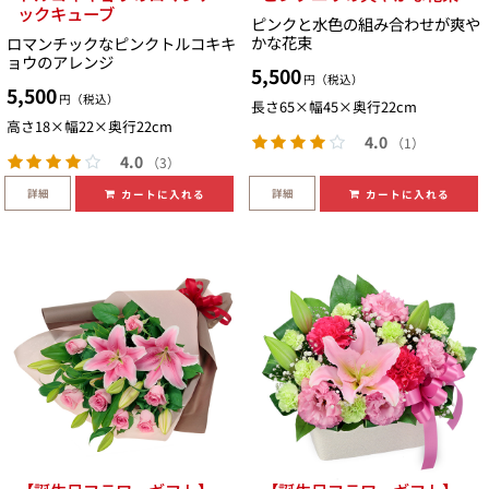
ックキューブ
ピンクと水色の組み合わせが爽や
かな花束
ロマンチックなピンクトルコキキ
ョウのアレンジ
5,500
円（税込）
5,500
円（税込）
長さ65×幅45×奥行22cm
高さ18×幅22×奥行22cm
4.0
（1）
4.0
（3）
詳細
詳細
カートに入れる
カートに入れる