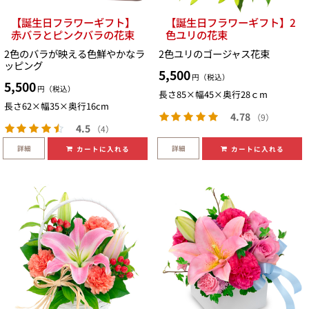
【誕生日フラワーギフト】
【誕生日フラワーギフト】2
赤バラとピンクバラの花束
色ユリの花束
2色のバラが映える色鮮やかなラ
2色ユリのゴージャス花束
ッピング
5,500
円（税込）
5,500
円（税込）
長さ85×幅45×奥行28ｃm
長さ62×幅35×奥行16cm
4.78
（9）
4.5
（4）
詳細
詳細
カートに入れる
カートに入れる