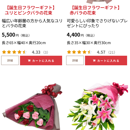
【誕生日フラワーギフト】
【誕生日フラワーギフト】
ユリとピンクバラの花束
赤バラの花束
幅広い年齢層の方から人気なユリ
可愛らしい印象でさりげないプレ
とバラの花束
ゼントにぴったり
5,500
4,400
円（税込）
円（税込）
長さ65×幅40×奥行20cm
長さ35×幅30×奥行30cm
4.33
4.57
（3）
（21）
詳細
詳細
カートに入れる
カートに入れる