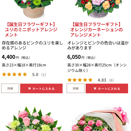
【誕生日フラワーギフト】
【誕生日フラワーギフト】
ユリのミニポットアレンジ
オレンジカーネーションの
メント
アレンジメント
存在感のあるピンクのユリを楽し
オレンジとピンクの色合いは温か
めるアレンジ
みがあります
4,400
6,050
円（税込）
円（税込）
高さ23×幅18×奥行18cm
高さ30×幅28×奥行25cm（オンシ
ジウム除く）
5.0
（1）
4.83
（6）
詳細
詳細
カートに入れる
カートに入れる