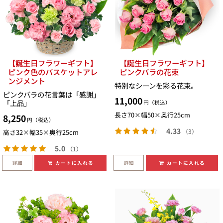
【誕生日フラワーギフト】
【誕生日フラワーギフト】
ピンク色のバスケットアレ
ピンクバラの花束
ンジメント
特別なシーンを彩る花束。
ピンクバラの花言葉は「感謝」
11,000
「上品」
円（税込）
長さ70×幅50×奥行25cm
8,250
円（税込）
4.33
（3）
高さ32×幅35×奥行25cm
5.0
（1）
詳細
詳細
カートに入れる
カートに入れる