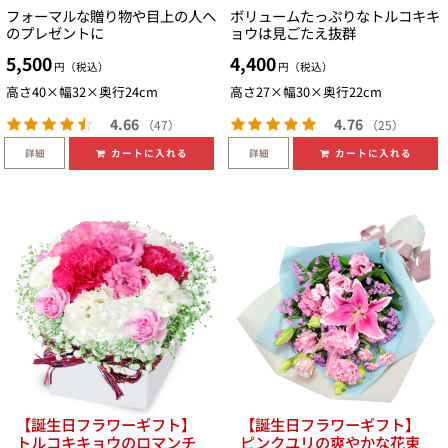
フォーマルな贈り物や目上の人へ
ボリュームたっぷりなトルコキキ
のプレゼントに
ョウは見ごたえ抜群
5,500
4,400
円（税込）
円（税込）
高さ40×幅32×奥行24cm
高さ27×幅30×奥行22cm
4.66
4.76
（47）
（25）
詳細
詳細
カートに入れる
カートに入れる
【誕生日フラワーギフト】
【誕生日フラワーギフト】
トルコキキョウのロマンチ
ピンクユリの爽やかな花束