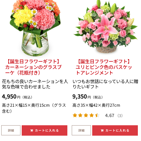
【誕生日フラワーギフト】
【誕生日フラワーギフト】
カーネーションのグラスブ
ユリとピンク色のバスケッ
ーケ（花瓶付き）
トアレンジメント
花もちの良いカーネーションを人
いつもお世話になっている人に贈
気な色味で合わせました
りたいギフト
4,950
9,350
円（税込）
円（税込）
高さ21×幅15×奥行15cm（グラス
高さ35×幅42×奥行27cm
含む）
4.67
（3）
詳細
詳細
カートに入れる
カートに入れる