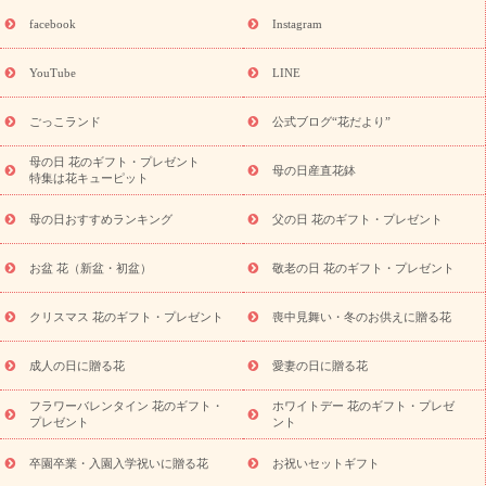
誕生日フラワーギフト
誕生日フラワーギフト特集
誕生日フラワ
facebook
Instagram
ーギフト商品一覧
バラ
ユリ
トルコキキョウ
8月の誕生花
(トルコキキョウ)
9月の誕生花(リンドウ)
誕生日セットギフト
YouTube
LINE
用途か
キャンペーン
「きょう誕生日なんです」キャンペーン
ら探す
お祝いの花特集
当日配達特急便
お祝い商品一覧
お
ごっこランド
公式ブログ“花だより”
祝い
開店・開業祝い
新築・引っ越し祝い
退職祝い
結婚記
念日
結婚祝い
出産祝い
退院祝い・快気祝い
還暦祝い・長
母の日 花のギフト・プレゼント
母の日産直花鉢
特集は花キューピット
寿祝い
プチギフト
ペットのお祝いフラワー
お中元・暑中見
舞い
敬老の日
お供え・お悔やみ
当日配達特急便 お供え
お
母の日おすすめランキング
父の日 花のギフト・プレゼント
供え・お悔やみ商品一覧
お供え・お悔やみの花
四十九日法要以
降に贈る花
通夜・葬儀に贈る花
お供え お花とセットギフト
お盆 花（新盆・初盆）
敬老の日 花のギフト・プレゼント
お供え プリザーブドフラワー
ペットのお供えフラワー
お盆（新
盆・初盆）
その他
お祝い返し
お見舞い
お取り寄せギフト
ビジネス用
ご自宅用
観葉植物
ミディ胡蝶蘭
プリザーブ
クリスマス 花のギフト・プレゼント
喪中見舞い・冬のお供えに贈る花
スタイルから探す
ドフラワー
アレンジメント
花束
スタ
ンド花
お祝い
お供え・お悔やみ
胡蝶蘭
胡蝶蘭・花鉢
ミ
成人の日に贈る花
愛妻の日に贈る花
ディ胡蝶蘭・お祝い
ミディ胡蝶蘭・お供え
世界初の青色胡蝶蘭
フラワーバレンタイン 花のギフト・
ホワイトデー 花のギフト・プレゼ
観葉植物
観葉植物
産直多肉植物
プリザーブドフラワー
プレゼント
ント
お祝い
お供え・お悔やみ
花とセットギフト
セミオーダー
プチギフト（hanamore -ハナモア-）
花とみどりのeギフト
花
卒園卒業・入園入学祝いに贈る花
お祝いセットギフト
キューピットのeGfit
カラー
ピンク
イエローオレンジ
レッ