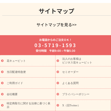
サイトマップ
サイトマップを見る>>
よく贈られる花
お祝いの花特集
誕生日フラワーギフト特集
お電話からのご注文ＯＫ！
8月の誕生花(トルコキキョウ)
開店・開業祝い
退職祝い
結
03-5719-1593
婚記念日
お供え・お悔やみ
お供え・お悔やみの花
四十九日
受付時間 午前9:00～午後5:30
法要以降に贈る花
通夜・葬儀に贈る花
胡蝶蘭・花鉢
プリザ
ーブドフラワー
季節のイベント
ひまわり ギフト・プレゼント
法人のお客様は
季節のイベント
花キューピット
特集
お盆 花（新盆・初盆）
お盆 花（新
ビジネス花キューピット
盆・初盆）
お盆 花（新盆・初盆）
お盆・お供え 花とセットギ
フト
お盆・お供え プリザーブドフラワー
ひまわり ギフト・プ
当日配達特急便
セミオーダー
レゼント特集
夏の花贈り・お中元・暑中見舞い 花のギフト特集
敬老の日におくる花ギフト・プレゼント特集
敬老の日におくる
ご利用ガイド
よくある質問
花ギフト・プレゼント特集
敬老の日 花のおすすめランキング
敬
老の日 花鉢植えのギフト・プレゼント特集
敬老の日 花とセットギ
会社概要
プライバシーポリシー
フト・プレゼント特集
敬老の日の花 全てのギフト一覧
キャン
ペーン
映画『ウォーターガーディアンズ』コラボキャンペーン
特定商取引に関する法律に基づく表
X（旧Twitter）
示
誕生日の花を探す
「きょう誕生日なんです」キャンペーン