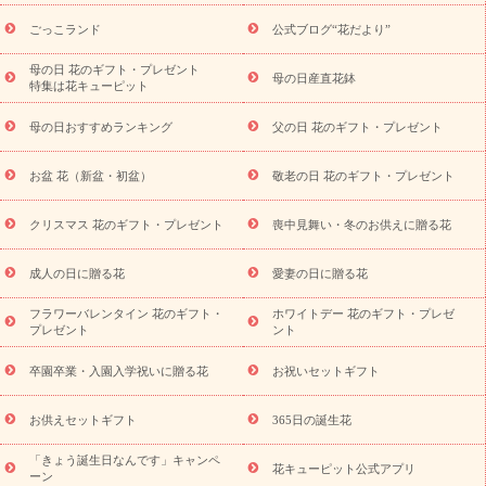
ら探す
お祝いの花特集
当日配達特急便
お祝い商品一覧
お
ごっこランド
公式ブログ“花だより”
祝い
開店・開業祝い
新築・引っ越し祝い
退職祝い
結婚記
念日
結婚祝い
出産祝い
退院祝い・快気祝い
還暦祝い・長
母の日 花のギフト・プレゼント
母の日産直花鉢
特集は花キューピット
寿祝い
プチギフト
ペットのお祝いフラワー
お中元・暑中見
舞い
敬老の日
お供え・お悔やみ
当日配達特急便 お供え
お
母の日おすすめランキング
父の日 花のギフト・プレゼント
供え・お悔やみ商品一覧
お供え・お悔やみの花
四十九日法要以
降に贈る花
通夜・葬儀に贈る花
お供え お花とセットギフト
お盆 花（新盆・初盆）
敬老の日 花のギフト・プレゼント
お供え プリザーブドフラワー
ペットのお供えフラワー
お盆（新
盆・初盆）
その他
お祝い返し
お見舞い
お取り寄せギフト
ビジネス用
ご自宅用
観葉植物
ミディ胡蝶蘭
プリザーブ
クリスマス 花のギフト・プレゼント
喪中見舞い・冬のお供えに贈る花
スタイルから探す
ドフラワー
アレンジメント
花束
スタ
ンド花
お祝い
お供え・お悔やみ
胡蝶蘭
胡蝶蘭・花鉢
ミ
成人の日に贈る花
愛妻の日に贈る花
ディ胡蝶蘭・お祝い
ミディ胡蝶蘭・お供え
世界初の青色胡蝶蘭
フラワーバレンタイン 花のギフト・
ホワイトデー 花のギフト・プレゼ
観葉植物
観葉植物
産直多肉植物
プリザーブドフラワー
プレゼント
ント
お祝い
お供え・お悔やみ
花とセットギフト
セミオーダー
プチギフト（hanamore -ハナモア-）
花とみどりのeギフト
花
卒園卒業・入園入学祝いに贈る花
お祝いセットギフト
キューピットのeGfit
カラー
ピンク
イエローオレンジ
レッ
予算から探す
ド
お花の種類
バラ
ユリ
トルコキキョウ
お供えセットギフト
365日の誕生花
お祝い
お祝い・
3000円～
お祝い・
4000円～
お祝い・
5000円～
お祝い・
7000円～
お祝い・
10000円～
お供え・お
「きょう誕生日なんです」キャンペ
花キューピット公式アプリ
ーン
悔やみ
お供え・お悔やみ・
3000円～
お供え・お悔やみ・
5000