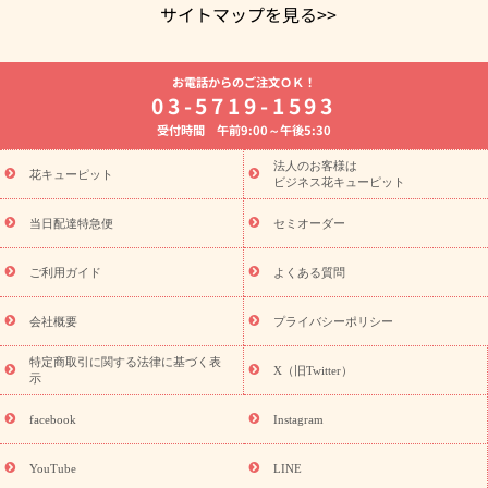
サイトマップを見る>>
よく贈られる花
お祝いの花特集
誕生日フラワーギフト特集
お電話からのご注文ＯＫ！
8月の誕生花(トルコキキョウ)
開店・開業祝い
退職祝い
結
03-5719-1593
婚記念日
お供え・お悔やみ
お供え・お悔やみの花
四十九日
受付時間 午前9:00～午後5:30
法要以降に贈る花
通夜・葬儀に贈る花
胡蝶蘭・花鉢
プリザ
ーブドフラワー
季節のイベント
ひまわり ギフト・プレゼント
法人のお客様は
季節のイベント
花キューピット
特集
お盆 花（新盆・初盆）
お盆 花（新
ビジネス花キューピット
盆・初盆）
お盆 花（新盆・初盆）
お盆・お供え 花とセットギ
フト
お盆・お供え プリザーブドフラワー
ひまわり ギフト・プ
当日配達特急便
セミオーダー
レゼント特集
夏の花贈り・お中元・暑中見舞い 花のギフト特集
敬老の日におくる花ギフト・プレゼント特集
敬老の日におくる
ご利用ガイド
よくある質問
花ギフト・プレゼント特集
敬老の日 花のおすすめランキング
敬
老の日 花鉢植えのギフト・プレゼント特集
敬老の日 花とセットギ
会社概要
プライバシーポリシー
フト・プレゼント特集
敬老の日の花 全てのギフト一覧
キャン
ペーン
映画『ウォーターガーディアンズ』コラボキャンペーン
特定商取引に関する法律に基づく表
X（旧Twitter）
示
誕生日の花を探す
「きょう誕生日なんです」キャンペーン
誕生日フラワーギフト
誕生日フラワーギフト特集
誕生日フラワ
facebook
Instagram
ーギフト商品一覧
バラ
ユリ
トルコキキョウ
8月の誕生花
(トルコキキョウ)
9月の誕生花(リンドウ)
誕生日セットギフト
YouTube
LINE
用途か
キャンペーン
「きょう誕生日なんです」キャンペーン