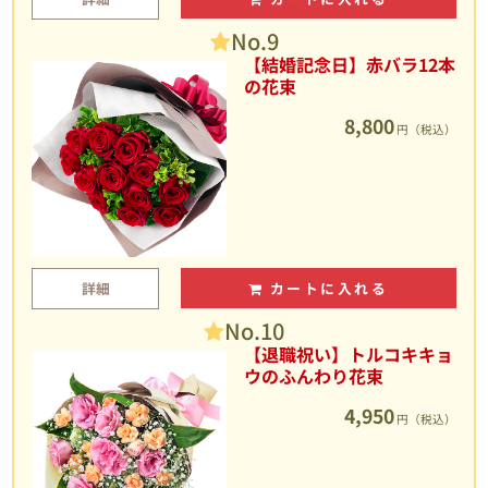
No.9
【結婚記念日】赤バラ12本
の花束
8,800
円（税込）
詳細
カートに入れる
No.10
【退職祝い】トルコキキョ
ウのふんわり花束
4,950
円（税込）