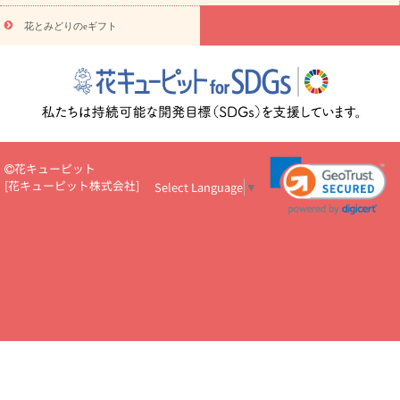
円～
お供え・お悔やみ・
7000円～
お供え・お悔やみ・
10000
花とみどりのeギフト
読み物
円～
注目されている記事
365日の誕生花カレンダー
開店・開業祝
いのマナー
定年退職祝いのマナー
お祝いを贈るときのマナー・
ルール
花キューピットのお祝いコラム一覧
誕生日のお花を「色
彩心理学」で選ぶ方法
結婚祝いの予算相場
出産祝いお役立ち情
報
転職祝いのマナー基礎知識
ペットのお祝いワンポイントアド
バイス
スタンド花（フラスタ）のマナー
お見舞いのマナーとル
花キューピット
ール
新築引っ越し祝いコラム
お祝い花のマナー総まとめ
職
[
花キューピット株式会社
]
Select Language
▼
場上司や先輩へ贈るお祝い花の正解は？
開店祝いの花 選び方ガイ
ド（早見表あり）
お供えを贈るときのマナー・ルール
花キューピットのお供え・
お悔やみ・仏花コラム一覧
花キューピットの仏花のルール・マナ
ーQ&A
ペットの供花の基礎知識とペットロスを癒す向き合い方
一周忌のマナー
四十九日の基礎知識
お盆のルール・マナー
お彼岸のルール・マナー
キリスト教のお葬式の流れ【マナー基礎
知識】
お供え花のマナー総まとめ
仏花の選び方ガイド（早見表
あり)
花キューピット×専門家
CO2排出量削減 / SDGsを考える
プロ直伝10のテクニック
花美人5人の「花のある暮らし」
美
しい“花とお祝い”の世界
花贈りをもっと楽しみたい
男性は花を
もらってうれしい？アンケート
テレワークにおすすめの観葉植