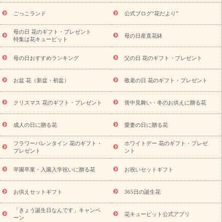
ら探す
お祝いの花特集
当日配達特急便
お祝い商品一覧
お
ごっこランド
公式ブログ“花だより”
祝い
開店・開業祝い
新築・引っ越し祝い
退職祝い
結婚記
念日
結婚祝い
出産祝い
退院祝い・快気祝い
還暦祝い・長
母の日 花のギフト・プレゼント
母の日産直花鉢
特集は花キューピット
寿祝い
プチギフト
ペットのお祝いフラワー
お中元・暑中見
舞い
敬老の日
お供え・お悔やみ
当日配達特急便 お供え
お
母の日おすすめランキング
父の日 花のギフト・プレゼント
供え・お悔やみ商品一覧
お供え・お悔やみの花
四十九日法要以
降に贈る花
通夜・葬儀に贈る花
お供え お花とセットギフト
お盆 花（新盆・初盆）
敬老の日 花のギフト・プレゼント
お供え プリザーブドフラワー
ペットのお供えフラワー
お盆（新
盆・初盆）
その他
お祝い返し
お見舞い
お取り寄せギフト
ビジネス用
ご自宅用
観葉植物
ミディ胡蝶蘭
プリザーブ
クリスマス 花のギフト・プレゼント
喪中見舞い・冬のお供えに贈る花
スタイルから探す
ドフラワー
アレンジメント
花束
スタ
ンド花
お祝い
お供え・お悔やみ
胡蝶蘭
胡蝶蘭・花鉢
ミ
成人の日に贈る花
愛妻の日に贈る花
ディ胡蝶蘭・お祝い
ミディ胡蝶蘭・お供え
世界初の青色胡蝶蘭
フラワーバレンタイン 花のギフト・
ホワイトデー 花のギフト・プレゼ
観葉植物
観葉植物
産直多肉植物
プリザーブドフラワー
プレゼント
ント
お祝い
お供え・お悔やみ
花とセットギフト
セミオーダー
プチギフト（hanamore -ハナモア-）
花とみどりのeギフト
花
卒園卒業・入園入学祝いに贈る花
お祝いセットギフト
キューピットのeGfit
カラー
ピンク
イエローオレンジ
レッ
予算から探す
ド
お花の種類
バラ
ユリ
トルコキキョウ
お供えセットギフト
365日の誕生花
お祝い
お祝い・
3000円～
お祝い・
4000円～
お祝い・
5000円～
お祝い・
7000円～
お祝い・
10000円～
お供え・お
「きょう誕生日なんです」キャンペ
花キューピット公式アプリ
ーン
悔やみ
お供え・お悔やみ・
3000円～
お供え・お悔やみ・
5000