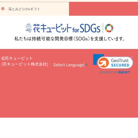
円～
お供え・お悔やみ・
7000円～
お供え・お悔やみ・
10000
花とみどりのeギフト
読み物
円～
注目されている記事
365日の誕生花カレンダー
開店・開業祝
いのマナー
定年退職祝いのマナー
お祝いを贈るときのマナー・
ルール
花キューピットのお祝いコラム一覧
誕生日のお花を「色
彩心理学」で選ぶ方法
結婚祝いの予算相場
出産祝いお役立ち情
報
転職祝いのマナー基礎知識
ペットのお祝いワンポイントアド
バイス
スタンド花（フラスタ）のマナー
お見舞いのマナーとル
花キューピット
ール
新築引っ越し祝いコラム
お祝い花のマナー総まとめ
職
[
花キューピット株式会社
]
Select Language
▼
場上司や先輩へ贈るお祝い花の正解は？
開店祝いの花 選び方ガイ
ド（早見表あり）
お供えを贈るときのマナー・ルール
花キューピットのお供え・
お悔やみ・仏花コラム一覧
花キューピットの仏花のルール・マナ
ーQ&A
ペットの供花の基礎知識とペットロスを癒す向き合い方
一周忌のマナー
四十九日の基礎知識
お盆のルール・マナー
お彼岸のルール・マナー
キリスト教のお葬式の流れ【マナー基礎
知識】
お供え花のマナー総まとめ
仏花の選び方ガイド（早見表
あり)
花キューピット×専門家
CO2排出量削減 / SDGsを考える
プロ直伝10のテクニック
花美人5人の「花のある暮らし」
美
しい“花とお祝い”の世界
花贈りをもっと楽しみたい
男性は花を
もらってうれしい？アンケート
テレワークにおすすめの観葉植