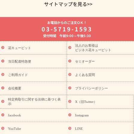
サイトマップを見る>>
よく贈られる花
お祝いの花特集
誕生日フラワーギフト特集
お電話からのご注文ＯＫ！
8月の誕生花(トルコキキョウ)
開店・開業祝い
退職祝い
結
03-5719-1593
婚記念日
お供え・お悔やみ
お供え・お悔やみの花
四十九日
受付時間 午前9:00～午後5:30
法要以降に贈る花
通夜・葬儀に贈る花
胡蝶蘭・花鉢
プリザ
ーブドフラワー
季節のイベント
ひまわり ギフト・プレゼント
法人のお客様は
季節のイベント
花キューピット
特集
お盆 花（新盆・初盆）
お盆 花（新
ビジネス花キューピット
盆・初盆）
お盆 花（新盆・初盆）
お盆・お供え 花とセットギ
フト
お盆・お供え プリザーブドフラワー
ひまわり ギフト・プ
当日配達特急便
セミオーダー
レゼント特集
夏の花贈り・お中元・暑中見舞い 花のギフト特集
敬老の日におくる花ギフト・プレゼント特集
敬老の日におくる
ご利用ガイド
よくある質問
花ギフト・プレゼント特集
敬老の日 花のおすすめランキング
敬
老の日 花鉢植えのギフト・プレゼント特集
敬老の日 花とセットギ
会社概要
プライバシーポリシー
フト・プレゼント特集
敬老の日の花 全てのギフト一覧
キャン
ペーン
映画『ウォーターガーディアンズ』コラボキャンペーン
特定商取引に関する法律に基づく表
X（旧Twitter）
示
誕生日の花を探す
「きょう誕生日なんです」キャンペーン
誕生日フラワーギフト
誕生日フラワーギフト特集
誕生日フラワ
facebook
Instagram
ーギフト商品一覧
バラ
ユリ
トルコキキョウ
8月の誕生花
(トルコキキョウ)
9月の誕生花(リンドウ)
誕生日セットギフト
YouTube
LINE
用途か
キャンペーン
「きょう誕生日なんです」キャンペーン