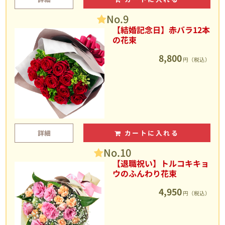
No.9
【結婚記念日】赤バラ12本
の花束
8,800
円（税込）
詳細
カートに入れる
No.10
【退職祝い】トルコキキョ
ウのふんわり花束
4,950
円（税込）