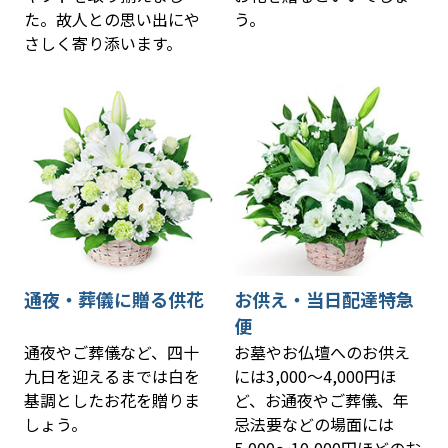
た。故人との思い出にや
う。
さしく寄り添います。
通夜・葬儀に贈る供花
お供え・当日配達特急
便
通夜やご葬儀など、四十
お墓やお仏壇へのお供え
九日を迎えるまでは白を
には3,000～4,000円ほ
基調としたお花を贈りま
ど、お通夜やご葬儀、年
しょう。
忌法要などの場面には
5,000～10,000円ほどのお