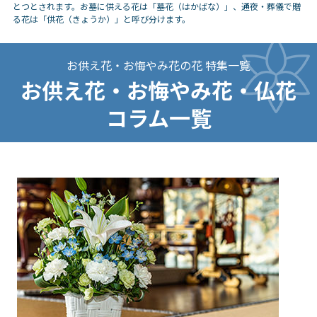
とつとされます。お墓に供える花は「墓花（はかばな）」、通夜・葬儀で贈
る花は「供花（きょうか）」と呼び分けます。
お供え花・お悔やみ花の花 特集一覧
お供え花・お悔やみ花・仏花
コラム一覧