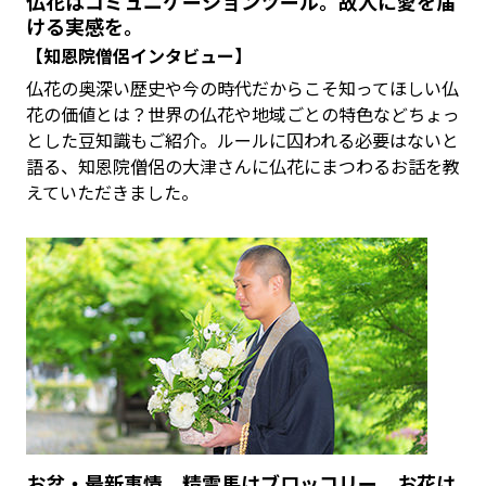
仏花はコミュニケーションツール。故人に愛を届
ける実感を。
【知恩院僧侶インタビュー】
仏花の奥深い歴史や今の時代だからこそ知ってほしい仏
花の価値とは？世界の仏花や地域ごとの特色などちょっ
とした豆知識もご紹介。ルールに囚われる必要はないと
語る、知恩院僧侶の大津さんに仏花にまつわるお話を教
えていただきました。
お盆・最新事情。精霊馬はブロッコリー、お花は