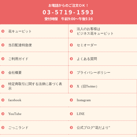
お祝いの花特集
誕生日フラワーギフト特
お電話からのご注文ＯＫ！
集
8月の誕生花(トルコキキョウ)
開店・開業祝い
退職祝い
03-5719-1593
結婚記念日
お供え・お悔やみ
お供え・お悔やみの花
四
受付時間 午前9:00～午後5:30
十九日法要以降に贈る花
通夜・葬儀に贈る花
胡蝶蘭・花鉢
プリザーブドフラワー
季節のイベント
ひまわり ギフト・プレ
法人のお客様は
季節のイベント
花キューピット
ゼント特集
お盆 花（新盆・初盆）
お盆 花
ビジネス花キューピット
（新盆・初盆）
お盆 花（新盆・初盆）
お盆・お供え 花とセッ
トギフト
お盆・お供え プリザーブドフラワー
ひまわり ギフ
当日配達特急便
セミオーダー
ト・プレゼント特集
夏の花贈り・お中元・暑中見舞い 花のギフト
特集
敬老の日におくる花ギフト・プレゼント特集
敬老の日に
ご利用ガイド
よくある質問
おくる花ギフト・プレゼント特集
敬老の日 花のおすすめランキ
ング
敬老の日 花鉢植えのギフト・プレゼント特集
敬老の日 花
会社概要
プライバシーポリシー
とセットギフト・プレゼント特集
敬老の日の花 全てのギフト一
覧
キャンペーン
映画『ウォーターガーディアンズ』コラボキャ
特定商取引に関する法律に基づく表
X（旧Twitter）
示
誕生日の花
ンペーン
「きょう誕生日なんです」キャンペーン
を探す
誕生日フラワーギフト
誕生日フラワーギフト特集
facebook
Instagram
誕生日フラワーギフト商品一覧
バラ
ユリ
トルコキキョウ
8月の誕生花(トルコキキョウ)
9月の誕生花(リンドウ)
誕生日
YouTube
LINE
セットギフト
キャンペーン
「きょう誕生日なんです」キャン
用途から探す
ペーン
お祝いの花特集
当日配達特急便
お
ごっこランド
公式ブログ“花だより”
祝い商品一覧
お祝い
開店・開業祝い
新築・引っ越し祝い