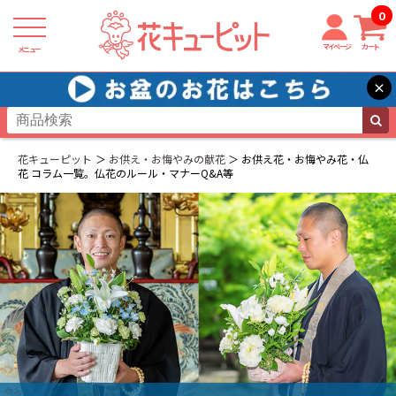
0
マイページ
カート
メニュー
×
花キューピット
お供え・お悔やみの献花
お供え花・お悔やみ花・仏
花 コラム一覧。仏花のルール・マナーQ&A等