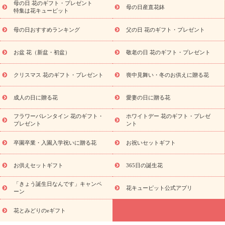
退職祝い
結婚記念日
結婚祝い
出産祝い
退院祝い・快
母の日 花のギフト・プレゼント
母の日産直花鉢
特集は花キューピット
気祝い
還暦祝い・長寿祝い
プチギフト
ペットのお祝いフラ
ワー
お中元・暑中見舞い
敬老の日
お供え・お悔やみ
当
母の日おすすめランキング
父の日 花のギフト・プレゼント
日配達特急便 お供え
お供え・お悔やみ商品一覧
お供え・お悔
やみの花
四十九日法要以降に贈る花
通夜・葬儀に贈る花
お
お盆 花（新盆・初盆）
敬老の日 花のギフト・プレゼント
供え お花とセットギフト
お供え プリザーブドフラワー
ペット
のお供えフラワー
お盆（新盆・初盆）
その他
お祝い返し
お見舞い
お取り寄せギフト
ビジネス用
ご自宅用
観葉
クリスマス 花のギフト・プレゼント
喪中見舞い・冬のお供えに贈る花
スタイルから探
植物
ミディ胡蝶蘭
プリザーブドフラワー
す
成人の日に贈る花
愛妻の日に贈る花
アレンジメント
花束
スタンド花
お祝い
お供え・お
悔やみ
胡蝶蘭
胡蝶蘭・花鉢
ミディ胡蝶蘭・お祝い
ミデ
フラワーバレンタイン 花のギフト・
ホワイトデー 花のギフト・プレゼ
ィ胡蝶蘭・お供え
世界初の青色胡蝶蘭
観葉植物
観葉植物
プレゼント
ント
産直多肉植物
プリザーブドフラワー
お祝い
お供え・お悔
やみ
花とセットギフト
セミオーダー
プチギフト
卒園卒業・入園入学祝いに贈る花
お祝いセットギフト
（hanamore -ハナモア-）
花とみどりのeギフト
花キューピッ
トのeGfit
カラー
ピンク
イエローオレンジ
レッド
お花
お供えセットギフト
365日の誕生花
予算から探す
の種類
バラ
ユリ
トルコキキョウ
お祝
「きょう誕生日なんです」キャンペ
い
お祝い・
3000円～
お祝い・
4000円～
お祝い・
5000円～
花キューピット公式アプリ
ーン
お祝い・
7000円～
お祝い・
10000円～
お供え・お悔やみ
お供え・お悔やみ・
3000円～
お供え・お悔やみ・
5000円～
お
花とみどりのeギフト
読
供え・お悔やみ・
7000円～
お供え・お悔やみ・
10000円～