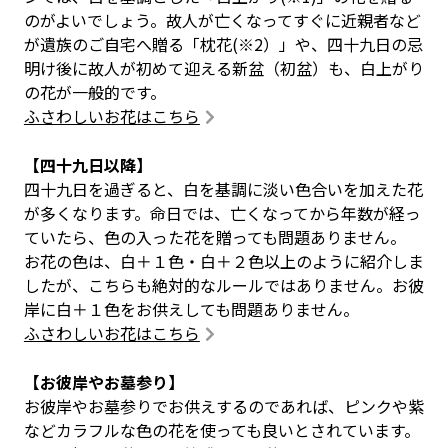
のがよいでしょう。故人が亡くなってすぐに近親者など
が遺族のご自宅へ贈る「枕花(※2）」や、四十九日の忌
明け後に故人が初めて迎える新盆（初盆）も、白上がり
の花が一般的です。
ふさわしいお花はこちら
【四十九日以降】
四十九日を過ぎると、白を基調に淡い色合いを加えた花
が多くなります。命日では、亡くなってから年数が経っ
ていたら、色の入った花を贈っても問題ありません。
お花の色は、白＋１色・白＋２色以上のように紹介しま
したが、こちらも絶対的なルールではありません。お彼
岸に白＋１色をお供えしても問題ありません。
ふさわしいお花はこちら
【お彼岸やお墓参り】
お彼岸やお墓参りでお供えするのであれば、ピンクや紫
などカラフルな色の花を使っても良いとされています。