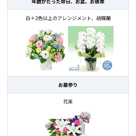
年数がたった命日、お盆、お彼岸
白＋2色以上のアレンジメント、胡蝶蘭
お墓参り
花束