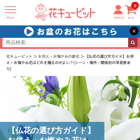
0
メニュー
マイページ
カート
×
花キューピット
お供え・お悔やみの献花
【仏花の選び方ガイド】お供
え・お悔やみ花はどれを贈るのがよい？(シーン・場所・関係別の早見表あ
り)
【仏花の選び方ガイド】