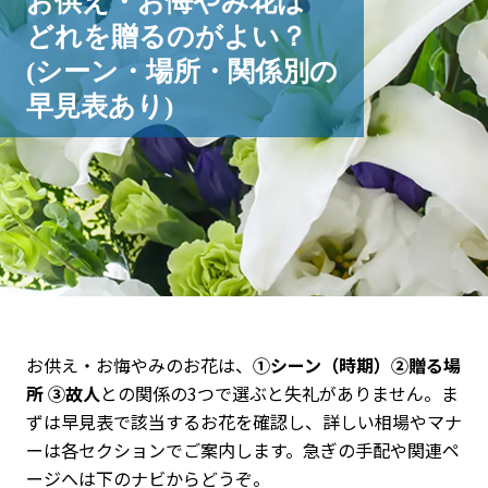
お供え・お悔やみ花は
どれを贈るのがよい？
(シーン・場所・関係別の
早見表あり)
お供え・お悔やみのお花は、
①シーン（時期）②贈る場
所 ③故人
との関係の3つで選ぶと失礼がありません。ま
ずは早見表で該当するお花を確認し、詳しい相場やマナ
ーは各セクションでご案内します。急ぎの手配や関連ペ
ージへは下のナビからどうぞ。