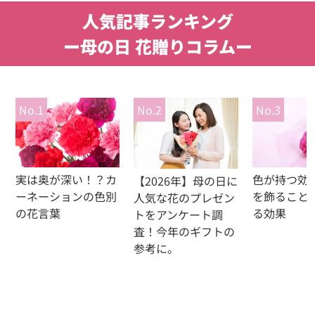
人気記事ランキング
ー母の日 花贈りコラムー
No.1
No.2
No.3
色が持つ効
実は奥が深い！？カ
【2026年】母の日に
を飾ること
ーネーションの色別
人気な花のプレゼン
る効果
の花言葉
トをアンケート調
査！今年のギフトの
参考に。