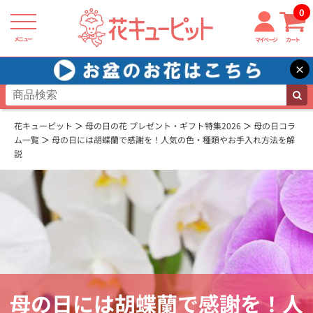
0
メニュー
マイページ
カート
×
花キューピット
母の日の花 プレゼント・ギフト特集2026
母の日コラ
ム一覧
母の日には胡蝶蘭で感謝を！人気の色・種類やお手入れ方法を解
説
母の日には胡蝶蘭で感謝を！人