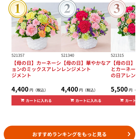
521357
521340
521315
【母の日】カーネーシ
【母の日】華やかなア
【母の日】
ョンのミックスアレン
レンジメント
とカーネー
ジメント
の日アレン
4,400
4,400
5,500
円（税込）
円（税込）
円（
カートに入れる
カートに入れる
カート
おすすめランキングをもっと見る