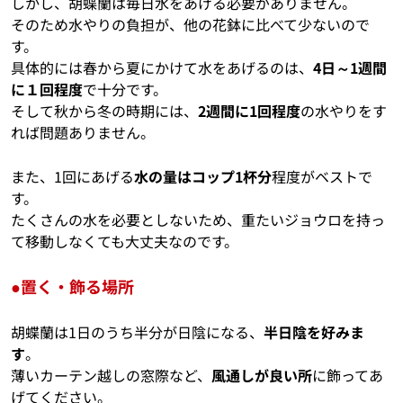
しかし、胡蝶蘭は毎日水をあげる必要がありません。
そのため水やりの負担が、他の花鉢に比べて少ないので
す。
具体的には春から夏にかけて水をあげるのは、
4日～1週間
に１回程度
で十分です。
そして秋から冬の時期には、
2週間に1回程度
の水やりをす
れば問題ありません。
また、1回にあげる
水の量はコップ1杯分
程度がベストで
す。
たくさんの水を必要としないため、重たいジョウロを持っ
て移動しなくても大丈夫なのです。
●置く・飾る場所
胡蝶蘭は1日のうち半分が日陰になる、
半日陰を好みま
す
。
薄いカーテン越しの窓際など、
風通しが良い所
に飾ってあ
げてください。