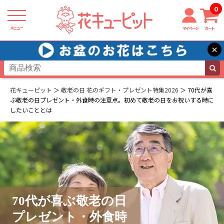
0
メニュー
マイページ
カート
×
花キューピット
敬老の日 花のギフト・プレゼント特集2026
70代が喜
ぶ敬老の日プレゼント・外食時の注意点。初めて敬老の日をお祝いする時に
したいこととは
70代が喜ぶ敬老の日
プレゼント・外食時