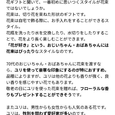
花ギフトと聞いて、一番初めに思いつくスタイルが花束
ではないでしょうか。
花束は、切り花を束ねた形状のギフトです。
花束は自宅で飾る際に、お手入れをすることができるス
タイル。
花瓶を洗ったり水を交換したり、水切りをしたりするこ
とで、花をより長く楽しむことができます。
「花が好き」という、おじいちゃん・おばあちゃんには
花束はぴったり
なスタイルなのです。
70代のおじいちゃん・おばあちゃんに花束を渡すな
ら、
ユリを使って豪華な印象にするのが特におすすめ。
品種によりますが、ユリは他の花よりも香りが強く、良
い香りを感じやすい花でもあります。
敬老の日にユリを使った花束を贈れば、
フローラルな香
りもプレゼントすることができそう
です。
またユリは、男性からも女性からも人気のある花です。
ユリは、
性別を問わず愛好家が多い
のです。