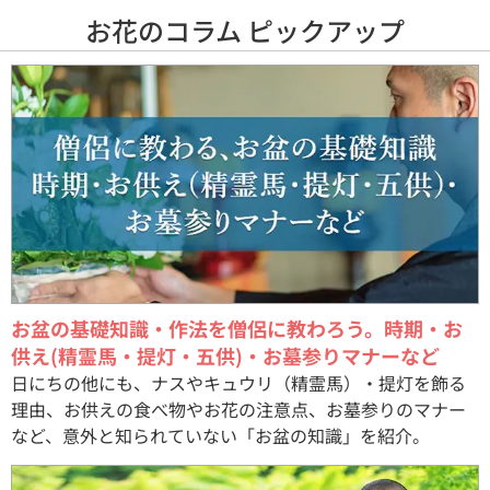
お花のコラム ピックアップ
お盆の基礎知識・作法を僧侶に教わろう。時期・お
供え(精霊馬・提灯・五供)・お墓参りマナーなど
日にちの他にも、ナスやキュウリ（精霊馬）・提灯を飾る
理由、お供えの食べ物やお花の注意点、お墓参りのマナー
など、意外と知られていない「お盆の知識」を紹介。