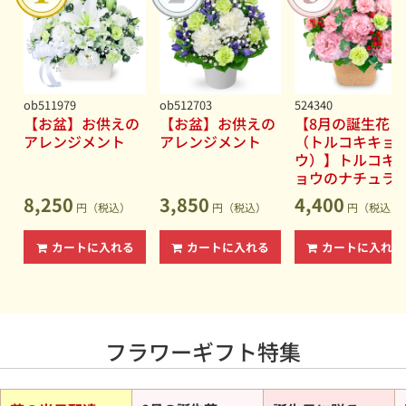
っと自由に、もっとあなたらしい花贈り。
2026.06.15
【ひまわり特集】夏を代表する花をご予算から選べます◆
男性・女性を問わず喜ばれるギフト
2026.06.15
【夏の花贈り特集】誕生日プレゼントやお中元・暑中見舞
ob511979
ob512703
524340
いに◆暑い夏でも長持ちしやすい花
【お盆】お供えの
【お盆】お供えの
【8月の誕生花
アレンジメント
アレンジメント
（トルコキキョ
2026.06.15
ウ）】トルコキ
【お盆（新盆・初盆）】故人への想いを込めたお供えの花
ョウのナチュラ
◆花キューピットなら地域の慣習にも対応
なアレンジメン
8,250
3,850
4,400
2026.06.04
円（税込）
円（税込）
円（税込）
【セミオーダー】あなただけの特別なフラワーギフトをデ
ザインしましょう
カートに入れる
カートに入れる
カートに入れる
フラワーギフト特集