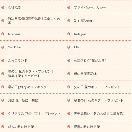
花ギフト・プレゼント特集
敬老の日 花のおすすめランキング
敬
老の日 花鉢植えのギフト・プレゼント特集
敬老の日 花とセットギ
会社概要
プライバシーポリシー
フト・プレゼント特集
敬老の日の花 全てのギフト一覧
キャン
ペーン
映画『ウォーターガーディアンズ』コラボキャンペーン
特定商取引に関する法律に基づく表
X（旧Twitter）
示
誕生日の花を探す
「きょう誕生日なんです」キャンペーン
誕生日フラワーギフト
誕生日フラワーギフト特集
誕生日フラワ
facebook
Instagram
ーギフト商品一覧
バラ
ユリ
トルコキキョウ
8月の誕生花
(トルコキキョウ)
9月の誕生花(リンドウ)
誕生日セットギフト
YouTube
LINE
用途か
キャンペーン
「きょう誕生日なんです」キャンペーン
ら探す
お祝いの花特集
当日配達特急便
お祝い商品一覧
お
ごっこランド
公式ブログ“花だより”
祝い
開店・開業祝い
新築・引っ越し祝い
退職祝い
結婚記
念日
結婚祝い
出産祝い
退院祝い・快気祝い
還暦祝い・長
母の日 花のギフト・プレゼント
母の日産直花鉢
特集は花キューピット
寿祝い
プチギフト
ペットのお祝いフラワー
お中元・暑中見
舞い
敬老の日
お供え・お悔やみ
当日配達特急便 お供え
お
母の日おすすめランキング
父の日 花のギフト・プレゼント
供え・お悔やみ商品一覧
お供え・お悔やみの花
四十九日法要以
降に贈る花
通夜・葬儀に贈る花
お供え お花とセットギフト
お盆 花（新盆・初盆）
敬老の日 花のギフト・プレゼント
お供え プリザーブドフラワー
ペットのお供えフラワー
お盆（新
盆・初盆）
その他
お祝い返し
お見舞い
お取り寄せギフト
ビジネス用
ご自宅用
観葉植物
ミディ胡蝶蘭
プリザーブ
クリスマス 花のギフト・プレゼント
喪中見舞い・冬のお供えに贈る花
スタイルから探す
ドフラワー
アレンジメント
花束
スタ
ンド花
お祝い
お供え・お悔やみ
胡蝶蘭
胡蝶蘭・花鉢
ミ
成人の日に贈る花
愛妻の日に贈る花