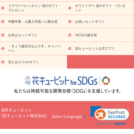
ディ胡蝶蘭・お祝い
ミディ胡蝶蘭・お供え
世界初の青色胡蝶蘭
フラワーバレンタイン 花のギフト・
ホワイトデー 花のギフト・プレゼ
観葉植物
観葉植物
産直多肉植物
プリザーブドフラワー
プレゼント
ント
お祝い
お供え・お悔やみ
花とセットギフト
セミオーダー
プチギフト（hanamore -ハナモア-）
花とみどりのeギフト
花
卒園卒業・入園入学祝いに贈る花
お祝いセットギフト
キューピットのeGfit
カラー
ピンク
イエローオレンジ
レッ
予算から探す
ド
お花の種類
バラ
ユリ
トルコキキョウ
お供えセットギフト
365日の誕生花
お祝い
お祝い・
3000円～
お祝い・
4000円～
お祝い・
5000円～
お祝い・
7000円～
お祝い・
10000円～
お供え・お
「きょう誕生日なんです」キャンペ
花キューピット公式アプリ
ーン
悔やみ
お供え・お悔やみ・
3000円～
お供え・お悔やみ・
5000
円～
お供え・お悔やみ・
7000円～
お供え・お悔やみ・
10000
花とみどりのeギフト
読み物
円～
注目されている記事
365日の誕生花カレンダー
開店・開業祝
いのマナー
定年退職祝いのマナー
お祝いを贈るときのマナー・
ルール
花キューピットのお祝いコラム一覧
誕生日のお花を「色
彩心理学」で選ぶ方法
結婚祝いの予算相場
出産祝いお役立ち情
報
転職祝いのマナー基礎知識
ペットのお祝いワンポイントアド
バイス
スタンド花（フラスタ）のマナー
お見舞いのマナーとル
花キューピット
ール
新築引っ越し祝いコラム
お祝い花のマナー総まとめ
職
[
花キューピット株式会社
]
Select Language
▼
場上司や先輩へ贈るお祝い花の正解は？
開店祝いの花 選び方ガイ
ド（早見表あり）
お供えを贈るときのマナー・ルール
花キューピットのお供え・