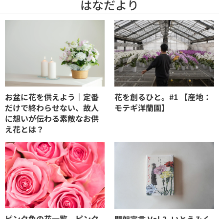
はなだより
お盆に花を供えよう｜定番
花を創るひと。#1 【産地：
だけで終わらせない、故人
モテギ洋蘭園】
に想いが伝わる素敵なお供
え花とは？
ピンク色の花一覧。ピンク
開架宣言 Vol.3_いとうみく