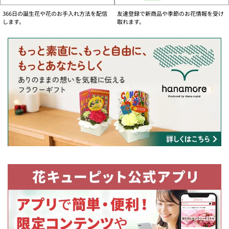
お問い合わせフォーム
366日の誕生花や花のお手入れ方法を配信
友達登録で新商品や季節のお花情報を受け
ご注文内容の変更、キャンセル及び各種お問い合わせがオンライン上でお手続き
します。
取れます。
いただけます。
【個人のお客様】
国内用・お問い合わせフォームへ
海外用・お問い合わせフォームへ
【法人のお客様】
国内用・お問い合わせフォームへ
物流事情の影響によるお届けについて
・一部の商品において、商品内容の変更をさせていただきお届けする場合がござ
います。ご注文いただきましたお花の色合いに合わせた花店のおすすめ商品をお
届けいたします。
・一部の地域でお届け日の変更のお願いをする場合がございます。
・今後の状況によりお届けの内容に変更が発生する可能性がございます。
何卒ご理解いただきますようお願い申し上げます。
大切なお客様に鮮度の良いお花をお届けする為に
より良い鮮度のお花をお届けするために、お客様のご理解・ご協力をお願いいた
します。