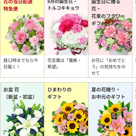
花の当日配達
8月の誕生花・
誕生日に贈る
トルコキキョウ
特急便
花・
花束のフラワー
ギフト
昼12時までなら今
花言葉は「優美・
お花に「おめでと
日届く！
希望」
う」の
気持ちをの
せて
お盆 花
ひまわりの
夏の花贈り・
（新盆・初盆）
ギフト
お中元のギフト