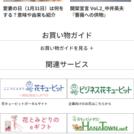
愛妻の日（1月31日）は何を
開架宣言 Vol.2_中井英夫
する？意味や由来も紹介
『薔薇への供物』
お買い物ガイド
お買い物ガイドを見る ＋
手数料について
関連サービス
お花代の他に、商品1件ごとに手数料990円（税込）がかかります。
お支払いについて
■個人のお客様
クレジットカード、GMO後払い、携帯電話会社決済、Amazon Pay、コンビニ前
払い、でのお支払いがご利用いただけます。
商品によって支払い方法が異なります。
花キューピットポータルサイト
企業向けのお花はこちらから
詳しくはご購入ガイドをご覧ください
お届けの事前確認について
お届け先へ事前に在宅確認の連絡をする場合があります。
なお、連絡がつかない場合は、ご指定の日時にお届けができない場合がございま