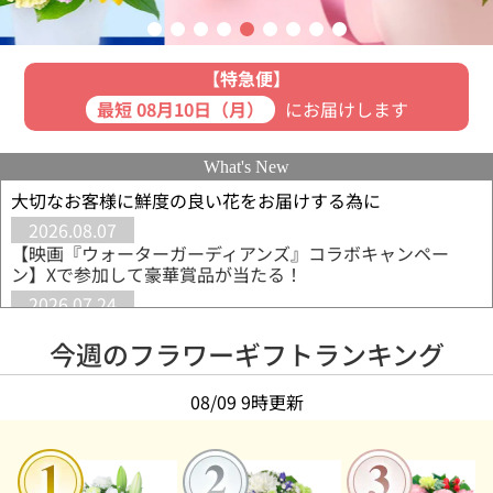
【特急便】
最短 08月10日（月）
にお届けします
What's New
大切なお客様に鮮度の良い花をお届けする為に
2026.08.07
【映画『ウォーターガーディアンズ』コラボキャンペー
ン】Xで参加して豪華賞品が当たる！
2026.07.24
【8月の誕生花◆トルコキキョウ】花言葉は「優美・希望」
レースのような花びらが美しい花
今週のフラワーギフトランキング
2026.07.24
【敬老の日◆9月21日】長寿を願うリンドウがおすすめ
08/09 9時更新
◆「元気でいてね」を込めて贈るギフト
2026.07.07
【新ブランド】hanamore -ハナモア-◆もっと素直に、も