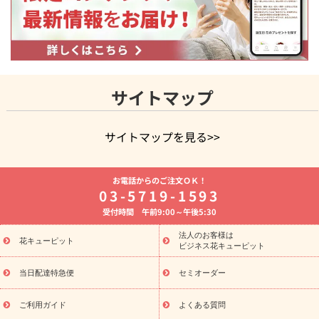
サイトマップ
サイトマップを見る>>
よく贈られる花
お祝いの花特集
誕生日フラワーギフト特集
お電話からのご注文ＯＫ！
8月の誕生花(トルコキキョウ)
開店・開業祝い
退職祝い
結
03-5719-1593
婚記念日
お供え・お悔やみ
お供え・お悔やみの花
四十九日
受付時間 午前9:00～午後5:30
法要以降に贈る花
通夜・葬儀に贈る花
胡蝶蘭・花鉢
プリザ
ーブドフラワー
季節のイベント
ひまわり ギフト・プレゼント
法人のお客様は
季節のイベント
花キューピット
特集
お盆 花（新盆・初盆）
お盆 花（新
ビジネス花キューピット
盆・初盆）
お盆 花（新盆・初盆）
お盆・お供え 花とセットギ
フト
お盆・お供え プリザーブドフラワー
ひまわり ギフト・プ
当日配達特急便
セミオーダー
レゼント特集
夏の花贈り・お中元・暑中見舞い 花のギフト特集
敬老の日におくる花ギフト・プレゼント特集
敬老の日におくる
ご利用ガイド
よくある質問