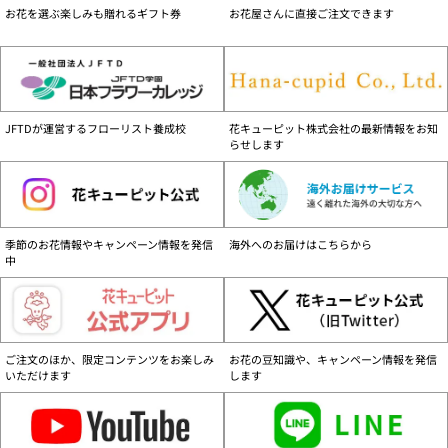
す。
お花を選ぶ楽しみも贈れるギフト券
お花屋さんに直接ご注文できます
商品配送可能地域について
離島など一部の地域を除く、日本国内のみです。
配達不能地域一覧はこちら
お届け日について
JFTDが運営するフローリスト養成校
花キューピット株式会社の最新情報をお知
お支払い方法、商品によりお届日が異なりますので、ご注意ください。
お届け日
らせします
詳細はこちら
営業時間と注文の取り扱いについて
24時間ご注文を承ります。営業時間は、年末年始除く、9:30～17:30です。
【当日扱い】 9:30～17:00ご注文分
季節のお花情報やキャンペーン情報を発信
海外へのお届けはこちらから
【翌日扱い】 17:00以降ご注文分
中
ご注意ください
花キューピット商品は花キューピット加盟店・花キューピットのみで販売してお
ります。花キューピット商品をご購入の際はご留意ください。
詳しくはこちら（PDF：116KB）
ご注文のほか、限定コンテンツをお楽しみ
お花の豆知識や、キャンペーン情報を発信
いただけます
します
セキュリティーについて
花キューピットでは安心してご利用いただけるようSSL方式による暗号化を採用
しております。