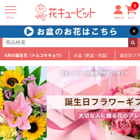
0
メニュー
マイページ
カート
×
8月の誕生花（トルコキキョウ）
お盆（新盆・初盆）
誕生日フ
花キューピットの誕生日フラワーギフト