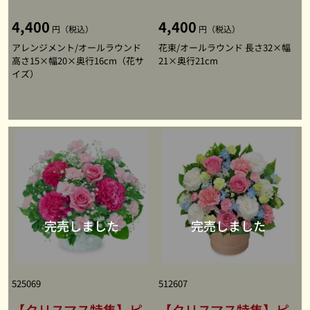
4,400
4,400
円（税込）
円（税込）
アレンジメント/オールラウンド
花束/オールラウンド 長さ32×幅
高さ15×幅20×奥行16cm（花サ
21×奥行21cm
イズ）
525069
512607
【クリスマス特集】ピ
【クリスマス特集】ピ