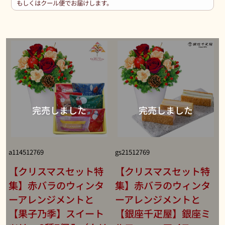
もしくはクール便でお届けします。
a114512769
gs21512769
【クリスマスセット特
【クリスマスセット特
集】赤バラのウィンタ
集】赤バラのウィンタ
ーアレンジメントと
ーアレンジメントと
【果子乃季】スイート
【銀座千疋屋】銀座ミ