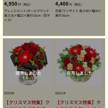
4,950
4,400
円（税込）
円（税込）
アレンジメント/オールラウンド
花束/ワンサイド 長さ40×幅35×
高さ16×幅22×奥行15cm（花サ
奥行16cm
イズ）
525199
525114
【クリスマス特集】ク
【クリスマス特集】ク