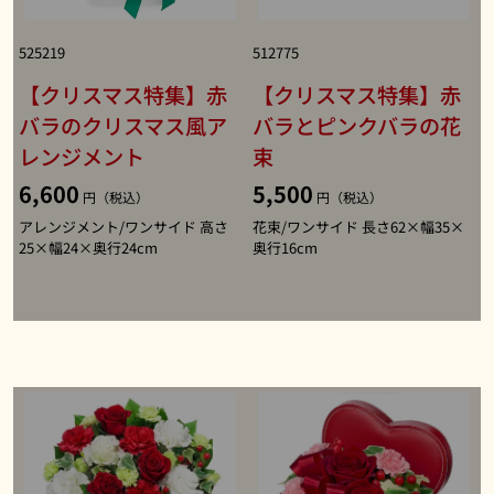
525219
512775
【クリスマス特集】赤
【クリスマス特集】赤
バラのクリスマス風ア
バラとピンクバラの花
レンジメント
束
6,600
5,500
円（税込）
円（税込）
アレンジメント/ワンサイド 高さ
花束/ワンサイド 長さ62×幅35×
25×幅24×奥行24cm
奥行16cm