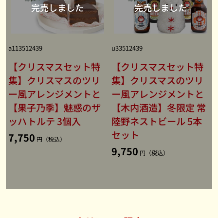
a113512439
u33512439
【クリスマスセット特
【クリスマスセット特
集】クリスマスのツリ
集】クリスマスのツリ
ー風アレンジメントと
ー風アレンジメントと
【果子乃季】魅惑のザ
【木内酒造】冬限定 常
ッハトルテ 3個入
陸野ネストビール 5本
セット
7,750
円（税込）
9,750
円（税込）