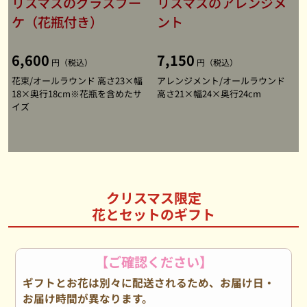
リスマスのグラスブー
リスマスのアレンジメ
ケ（花瓶付き）
ント
6,600
7,150
円（税込）
円（税込）
花束/オールラウンド 高さ23×幅
アレンジメント/オールラウンド
18×奥行18cm※花瓶を含めたサ
高さ21×幅24×奥行24cm
イズ
クリスマス限定
花とセットのギフト
【ご確認ください】
ギフトとお花は別々に配送されるため、お届け日・
お届け時間が異なります。