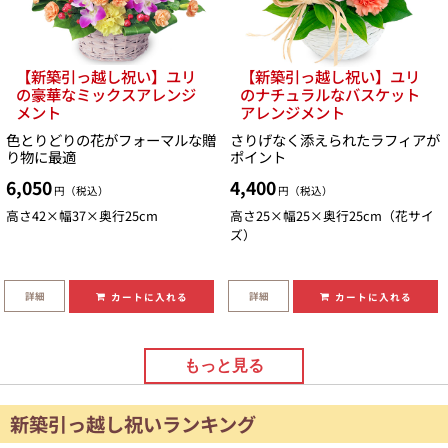
【新築引っ越し祝い】ユリ
【新築引っ越し祝い】ユリ
の豪華なミックスアレンジ
のナチュラルなバスケット
メント
アレンジメント
色とりどりの花がフォーマルな贈
さりげなく添えられたラフィアが
り物に最適
ポイント
6,050
4,400
円（税込）
円（税込）
高さ42×幅37×奥行25cm
高さ25×幅25×奥行25cm（花サイ
ズ）
詳細
詳細
カートに入れる
カートに入れる
もっと見る
新築引っ越し祝いランキング