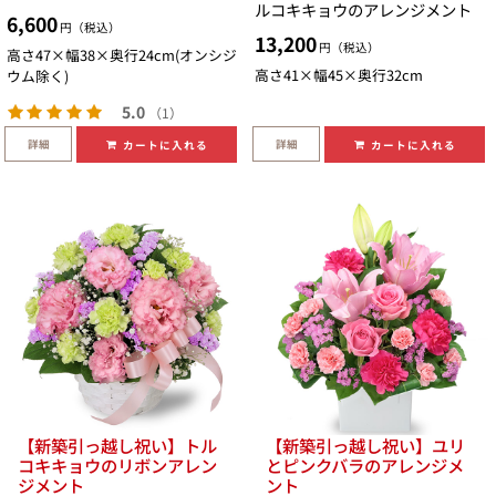
ルコキキョウのアレンジメント
6,600
円（税込）
13,200
円（税込）
高さ47×幅38×奥行24cm(オンシジ
高さ41×幅45×奥行32cm
ウム除く)
5.0
（1）
詳細
詳細
カートに入れる
カートに入れる
【新築引っ越し祝い】トル
【新築引っ越し祝い】ユリ
コキキョウのリボンアレン
とピンクバラのアレンジメ
ジメント
ント