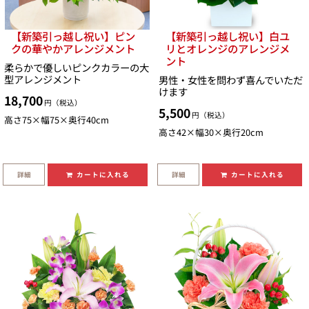
【新築引っ越し祝い】ピン
【新築引っ越し祝い】白ユ
クの華やかアレンジメント
リとオレンジのアレンジメ
ント
柔らかで優しいピンクカラーの大
型アレンジメント
男性・女性を問わず喜んでいただ
けます
18,700
円（税込）
5,500
円（税込）
高さ75×幅75×奥行40cm
高さ42×幅30×奥行20cm
詳細
詳細
カートに入れる
カートに入れる