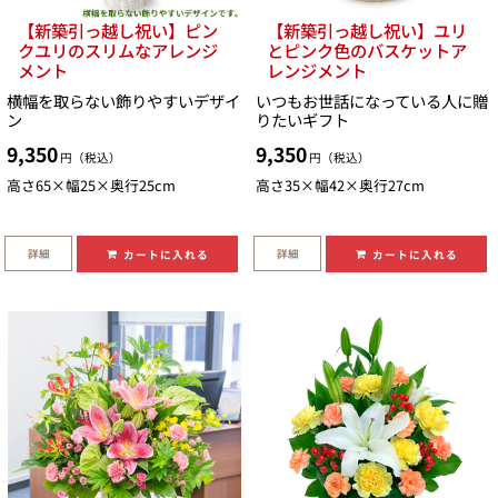
【新築引っ越し祝い】ピン
【新築引っ越し祝い】ユリ
クユリのスリムなアレンジ
とピンク色のバスケットア
メント
レンジメント
横幅を取らない飾りやすいデザイ
いつもお世話になっている人に贈
ン
りたいギフト
9,350
9,350
円（税込）
円（税込）
高さ65×幅25×奥行25cm
高さ35×幅42×奥行27cm
詳細
詳細
カートに入れる
カートに入れる