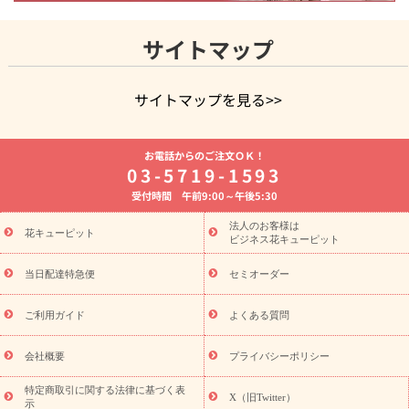
サイトマップ
サイトマップを見る>>
よく贈られる花
お祝いの花特集
誕生日フラワーギフト特集
お電話からのご注文ＯＫ！
8月の誕生花(トルコキキョウ)
開店・開業祝い
退職祝い
結
03-5719-1593
婚記念日
お供え・お悔やみ
お供え・お悔やみの花
四十九日
受付時間 午前9:00～午後5:30
法要以降に贈る花
通夜・葬儀に贈る花
胡蝶蘭・花鉢
プリザ
ーブドフラワー
季節のイベント
ひまわり ギフト・プレゼント
法人のお客様は
季節のイベント
花キューピット
特集
お盆 花（新盆・初盆）
お盆 花（新
ビジネス花キューピット
盆・初盆）
お盆 花（新盆・初盆）
お盆・お供え 花とセットギ
フト
お盆・お供え プリザーブドフラワー
ひまわり ギフト・プ
当日配達特急便
セミオーダー
レゼント特集
夏の花贈り・お中元・暑中見舞い 花のギフト特集
敬老の日におくる花ギフト・プレゼント特集
敬老の日におくる
ご利用ガイド
よくある質問
花ギフト・プレゼント特集
敬老の日 花のおすすめランキング
敬
老の日 花鉢植えのギフト・プレゼント特集
敬老の日 花とセットギ
会社概要
プライバシーポリシー
フト・プレゼント特集
敬老の日の花 全てのギフト一覧
キャン
誕生日の花を
特定商取引に関する法律に基づく表
ペーン
「きょう誕生日なんです」キャンペーン
X（旧Twitter）
示