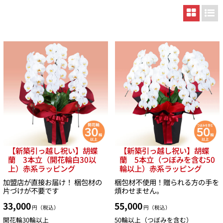
【新築引っ越し祝い】胡蝶
【新築引っ越し祝い】胡蝶
蘭 3本立（開花輪白30以
蘭 5本立（つぼみを含む50
上）赤系ラッピング
輪以上）赤系ラッピング
加盟店が直接お届け！ 梱包材の
梱包材不使用！贈られる方の手を
片づけが不要です
煩わせません。
33,000
55,000
円（税込）
円（税込）
開花輪30輪以上
50輪以上（つぼみを含む）