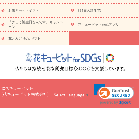
予
レンジ
レッド
お花の種類
バラ
ユリ
トルコキキョウ
算から探す
お祝い
お祝い・
3000円～
お祝い・
4000円～
お供えセットギフト
365日の誕生花
お祝い・
5000円～
お祝い・
7000円～
お祝い・
10000円～
「きょう誕生日なんです」キャンペ
お供え・お悔やみ
お供え・お悔やみ・
3000円～
お供え・お
花キューピット公式アプリ
ーン
悔やみ・
5000円～
お供え・お悔やみ・
7000円～
お供え・お悔
読み物
やみ・
10000円～
花とみどりのeギフト
注目されている記事
365日の誕生花カレンダー
開店・開業祝
いのマナー
定年退職祝いのマナー
お祝いを贈るときのマナー・
ルール
花キューピットのお祝いコラム一覧
誕生日のお花を「色
彩心理学」で選ぶ方法
結婚祝いの予算相場
出産祝いお役立ち情
報
転職祝いのマナー基礎知識
ペットのお祝いワンポイントアド
バイス
スタンド花（フラスタ）のマナー
お見舞いのマナーとル
ール
新築引っ越し祝いコラム
お祝い花のマナー総まとめ
職
花キューピット
場上司や先輩へ贈るお祝い花の正解は？
開店祝いの花 選び方ガイ
[
花キューピット株式会社
]
Select Language
▼
ド（早見表あり）
お供えを贈るときのマナー・ルール
花キューピットのお供え・
お悔やみ・仏花コラム一覧
花キューピットの仏花のルール・マナ
ーQ&A
ペットの供花の基礎知識とペットロスを癒す向き合い方
一周忌のマナー
四十九日の基礎知識
お盆のルール・マナー
お彼岸のルール・マナー
キリスト教のお葬式の流れ【マナー基礎
知識】
お供え花のマナー総まとめ
仏花の選び方ガイド（早見表