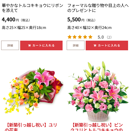
華やかなトルコキキョウにリボン
フォーマルな贈り物や目上の人へ
を添えて
のプレゼントに
4,400
5,500
円（税込）
円（税込）
高さ25×幅25×奥行18cm
高さ40×幅32×奥行24cm
5.0
（2）
詳細
詳細
カートに入れる
カートに入れる
【新築引っ越し祝い】ユリ
【新築引っ越し祝い】ピン
の花束
クユリとトルコキキョウの