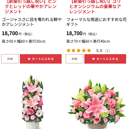
【新築引っ越し祝い】ピン
【新築引っ越し祝い】ユリ
クとレッドの華やかアレン
とオンシジウムの豪華なア
ジメント
レンジメント
ゴージャスさに目を奪われる鮮や
フォーマルな用途におすすめな花
かアレンジメント
ギフト
18,700
18,700
円（税込）
円（税込）
高さ65×幅60×奥行35cm
高さ70×幅60×奥行40cm
5.0
（2）
詳細
詳細
カートに入れる
カートに入れる