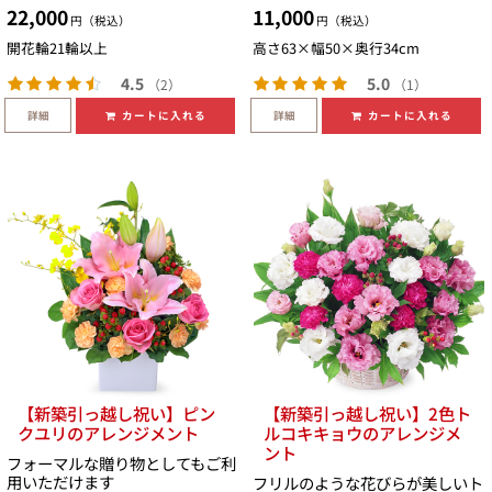
22,000
11,000
円（税込）
円（税込）
開花輪21輪以上
高さ63×幅50×奥行34cm
4.5
5.0
（2）
（1）
詳細
詳細
カートに入れる
カートに入れる
【新築引っ越し祝い】ピン
【新築引っ越し祝い】2色ト
クユリのアレンジメント
ルコキキョウのアレンジメ
ント
フォーマルな贈り物としてもご利
用いただけます
フリルのような花びらが美しいト