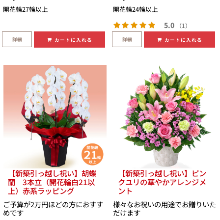
開花輪27輪以上
開花輪24輪以上
5.0
（1）
詳細
詳細
カートに入れる
カートに入れる
【新築引っ越し祝い】胡蝶
【新築引っ越し祝い】ピン
蘭 3本立（開花輪白21以
クユリの華やかアレンジメ
上）赤系ラッピング
ント
ご予算が2万円ほどの方におすす
様々なお祝いの用途でお贈りいた
めです
だけます