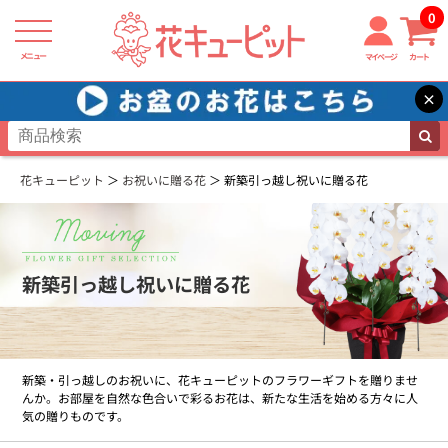
0
メニュー
マイページ
カート
×
花キューピット
お祝いに贈る花
新築引っ越し祝いに贈る花
新築引っ越し祝いに贈る花
新築・引っ越しのお祝いに、花キューピットのフラワーギフトを贈りませ
んか。お部屋を自然な色合いで彩るお花は、新たな生活を始める方々に人
気の贈りものです。