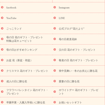
探す
誕生日フラワーギフト
誕生日フラワーギフト特集
誕生
日フラワーギフト商品一覧
バラ
ユリ
トルコキキョウ
8月の
facebook
Instagram
誕生花(トルコキキョウ)
9月の誕生花(リンドウ)
誕生日セット
ギフト
キャンペーン
「きょう誕生日なんです」キャンペーン
YouTube
LINE
用途から探す
お祝いの花特集
当日配達特急便
お祝い商品
一覧
お祝い
開店・開業祝い
新築・引っ越し祝い
退職祝い
ごっこランド
公式ブログ“花だより”
結婚記念日
結婚祝い
出産祝い
退院祝い・快気祝い
還暦
祝い・長寿祝い
プチギフト
ペットのお祝いフラワー
お中
母の日 花のギフト・プレゼント
母の日産直花鉢
特集は花キューピット
元・暑中見舞い
敬老の日
お供え・お悔やみ
当日配達特急便
お供え
お供え・お悔やみ商品一覧
お供え・お悔やみの花
四
母の日おすすめランキング
父の日 花のギフト・プレゼント
十九日法要以降に贈る花
通夜・葬儀に贈る花
お供え お花とセッ
トギフト
お供え プリザーブドフラワー
ペットのお供えフラワー
お盆 花（新盆・初盆）
敬老の日 花のギフト・プレゼント
お盆（新盆・初盆）
その他
お祝い返し
お見舞い
お取り
寄せギフト
ビジネス用
ご自宅用
観葉植物
ミディ胡蝶蘭
クリスマス 花のギフト・プレゼント
喪中見舞い・冬のお供えに贈る花
スタイルから探す
プリザーブドフラワー
アレンジメント
花束
スタンド花
お祝い
お供え・お悔やみ
胡蝶蘭
胡蝶
成人の日に贈る花
愛妻の日に贈る花
蘭・花鉢
ミディ胡蝶蘭・お祝い
ミディ胡蝶蘭・お供え
世界初
の青色胡蝶蘭
観葉植物
観葉植物
産直多肉植物
プリザーブ
フラワーバレンタイン 花のギフト・
ホワイトデー 花のギフト・プレゼ
ドフラワー
お祝い
お供え・お悔やみ
花とセットギフト
セ
プレゼント
ント
ミオーダー
プチギフト（hanamore -ハナモア-）
花とみどりの
eギフト
花キューピットのeGfit
カラー
ピンク
イエローオ
卒園卒業・入園入学祝いに贈る花
お祝いセットギフト