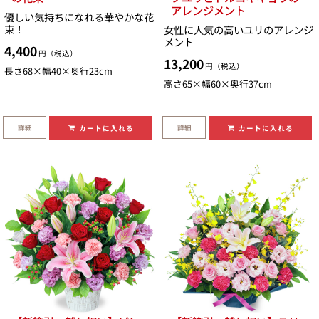
アレンジメント
優しい気持ちになれる華やかな花
束！
女性に人気の高いユリのアレンジ
メント
4,400
円（税込）
13,200
円（税込）
長さ68×幅40×奥行23cm
高さ65×幅60×奥行37cm
詳細
詳細
カートに入れる
カートに入れる