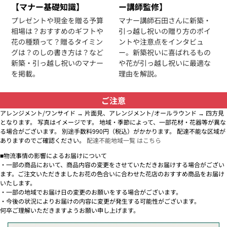
【マナー基礎知識】
ー講師監修】
プレゼントや現金を贈る予算
マナー講師石田さんに新築・
相場は？おすすめのギフトや
引っ越し祝いの贈り方のポイ
花の種類って？贈るタイミン
ントや注意点をインタビュ
グは？のしの書き方は？など
ー。新築祝いに喜ばれるもの
新築・引っ越し祝いのマナー
や花が引っ越し祝いに最適な
を掲載。
理由を解説。
ご注意
アレンジメント/ワンサイド → 片面見、アレンジメント/オールラウンド → 四方見
となります。 写真はイメージです。 地域・季節によって、一部花材・花器等が異な
る場合がございます。 別途手数料990円（税込）がかかります。 配達不能な区域が
ありますのでご確認ください。
配達不能地域一覧 はこちら
■物流事情の影響によるお届けについて
・一部の商品において、商品内容の変更をさせていただきお届けする場合がござい
ます。ご注文いただきましたお花の色合いに合わせた花店のおすすめ商品をお届け
いたします。
・一部の地域でお届け日の変更のお願いをする場合がございます。
・今後の状況によりお届けの内容に変更が発生する可能性がございます。
何卒ご理解いただきますようお願い申し上げます。