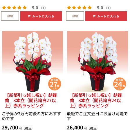
5.0
5.0
（1）
（1）
詳細
詳細
カートに入れる
カートに入れる
【新築引っ越し祝い】胡蝶
【新築引っ越し祝い】胡蝶
蘭 3本立（開花輪白27以
蘭 3本立（開花輪白24以
上）赤系ラッピング
上）赤系ラッピング
ご予算が3万円前後の方におすす
最短でご注文翌日にお届け可能で
めです
す
29,700
26,400
円（税込）
円（税込）