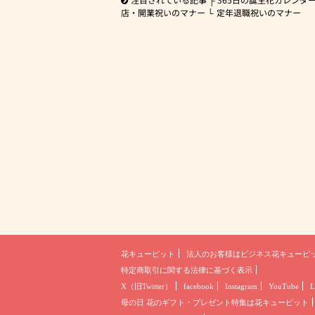
店・開業祝いのマナー
定年退職祝いのマナー
花キューピット
法人のお客様は
ビジネス花キューピ
特定商取引に関する法律に基づく表示
X（旧Twitter）
facebook
Instagram
YouTube
L
母の日 花のギフト・プレゼント
特集は花キューピット