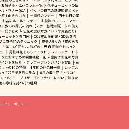
・お悔やみ・仏花コラム一覧
花キューピットの仏
ル・マナーQ&A
ペットの供花の基礎知識とペッ
を癒す向き合い方
一周忌のマナー
四十九日の基
お盆のルール・マナー
お彼岸のルール・マナー
スト教のお葬式の流れ【マナー基礎知識】
お供え
ナー総まとめ
仏花の選び方ガイド（早見表あり)
ューピット×専門家
CO2排出量削減 / SDGsを考
プロ直伝10のテクニック
花美人5人の「花のある
」
美しい“花とお祝い”の世界
花贈りをもっと
たい
男性は花をもらってうれしい？アンケート
ークにおすすめの観葉植物・花
室内でお花の写真
ポイントを紹介
フラワーアレンジメント診断
花
ピットの10の特徴
1年間の記念日一覧
カップル
合って〇日記念日コラム
8月の誕生花「トルコキ
」について
プリザーブドフラワーについて知りた
謝の意味を持つ花の種類
ライバシーポリシー