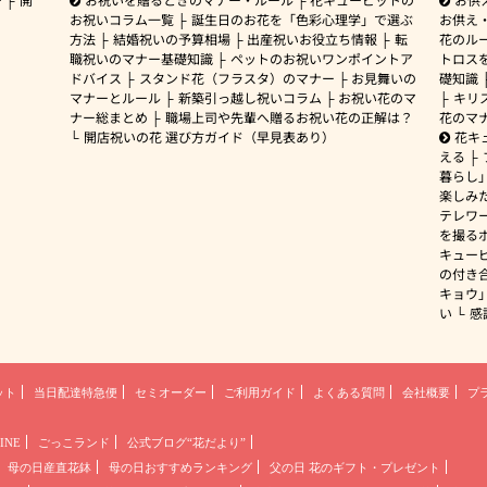
お祝いコラム一覧
誕生日のお花を「色彩心理学」で選ぶ
お供え
方法
結婚祝いの予算相場
出産祝いお役立ち情報
転
花のルー
職祝いのマナー基礎知識
ペットのお祝いワンポイントア
トロス
ドバイス
スタンド花（フラスタ）のマナー
お見舞いの
礎知識
マナーとルール
新築引っ越し祝いコラム
お祝い花のマ
キリ
ナー総まとめ
職場上司や先輩へ贈るお祝い花の正解は？
花のマ
開店祝いの花 選び方ガイド（早見表あり）
花キ
える
暮らし
楽しみ
テレワ
を撮る
キュー
の付き
キョウ
い
感
ット
当日配達特急便
セミオーダー
ご利用ガイド
よくある質問
会社概要
プ
INE
ごっこランド
公式ブログ“花だより”
母の日産直花鉢
母の日おすすめランキング
父の日 花のギフト・プレゼント