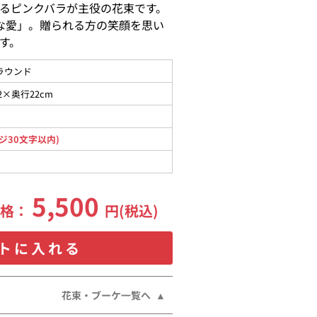
るピンクバラが主役の花束です。
な愛」。贈られる方の笑顔を思い
す。
ラウンド
2×奥行22cm
ジ30文字以内)
5,500
価格：
円(税込)
トに入れる
花束・ブーケ一覧へ