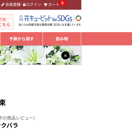
0
会員登録
ログイン
カート
。
での
こちら
予算から探す
読み物
×
束
件の商品レビュー）
ンクバラ