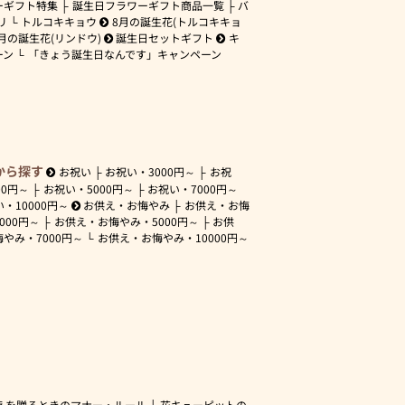
ーギフト特集
誕生日フラワーギフト商品一覧
バ
リ
トルコキキョウ
8月の誕生花(トルコキキョ
月の誕生花(リンドウ)
誕生日セットギフト
キ
ーン
「きょう誕生日なんです」キャンペーン
から探す
お祝い
お祝い・
3000円～
お祝
00円～
お祝い・
5000円～
お祝い・
7000円～
い・
10000円～
お供え・お悔やみ
お供え・お悔
3000円～
お供え・お悔やみ・
5000円～
お供
悔やみ・
7000円～
お供え・お悔やみ・
10000円～
えを贈るときのマナー・ルール
花キューピットの