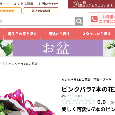
ゲスト 様
ガイド
よくある質問
お問い合わせ
ご利用ありがとうございます
配達特急便
法人のお客様
お電話
ご注文は
誕生日の花を探す
用途から探す
スタイルから探す
ーケ】ピンクバラ7本の花束
ピンクバラ7本の花束 - 花束・ブーケ
ピンクバラ7本の花
レビューを書く
0.0
（0
美しく可愛い7本のピ