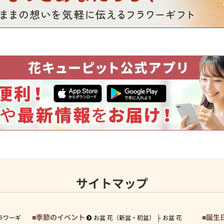
サイトマップ
季節のイベント
誕生
ラワーギ
お盆 花（新盆・初盆）
お盆 花