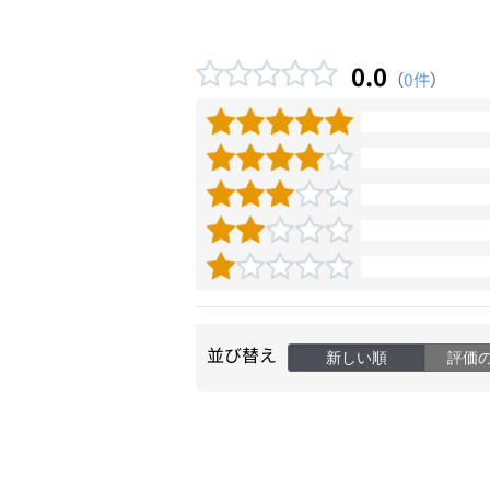
0.0
（
0件
）
並び替え
新しい順
評価