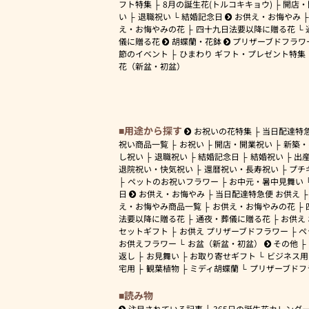
フト特集
8月の誕生花(トルコキキョウ)
開店・
い
退職祝い
結婚記念日
お供え・お悔やみ
え・お悔やみの花
四十九日法要以降に贈る花
儀に贈る花
胡蝶蘭・花鉢
プリザーブドフラワ
節のイベント
ひまわり ギフト・プレゼント特集
花（新盆・初盆）
用途から探す
お祝いの花特集
当日配達特
祝い商品一覧
お祝い
開店・開業祝い
新築・
し祝い
退職祝い
結婚記念日
結婚祝い
出
退院祝い・快気祝い
還暦祝い・長寿祝い
プチ
ペットのお祝いフラワー
お中元・暑中見舞い
日
お供え・お悔やみ
当日配達特急便 お供え
え・お悔やみ商品一覧
お供え・お悔やみの花
法要以降に贈る花
通夜・葬儀に贈る花
お供え
セットギフト
お供え プリザーブドフラワー
ペ
お供えフラワー
お盆（新盆・初盆）
その他
返し
お見舞い
お取り寄せギフト
ビジネス用
宅用
観葉植物
ミディ胡蝶蘭
プリザーブドフ
読み物
注目されている記事
365日の誕生花カレンダ