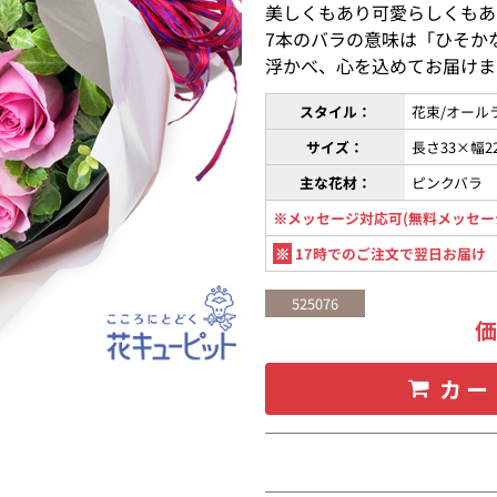
美しくもあり可愛らしくもあ
7本のバラの意味は「ひそか
浮かべ、心を込めてお届けま
スタイル：
花束/オール
サイズ：
長さ33×幅2
主な花材：
ピンクバラ
※メッセージ対応可(無料メッセー
※
17時でのご注文で翌日お届け
525076
カー