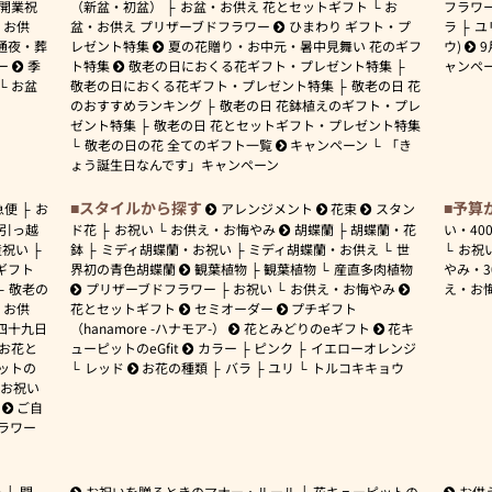
開業祝
（新盆・初盆）
お盆・お供え 花とセットギフト
お
フラワ
お供
盆・お供え プリザーブドフラワー
ひまわり ギフト・プ
ラ
ユ
通夜・葬
レゼント特集
夏の花贈り・お中元・暑中見舞い 花のギフ
ウ)
9
ー
季
ト特集
敬老の日におくる花ギフト・プレゼント特集
ャンペ
お盆
敬老の日におくる花ギフト・プレゼント特集
敬老の日 花
のおすすめランキング
敬老の日 花鉢植えのギフト・プレ
ゼント特集
敬老の日 花とセットギフト・プレゼント特集
敬老の日の花 全てのギフト一覧
キャンペーン
「き
ょう誕生日なんです」キャンペーン
スタイルから探す
予算
急便
お
アレンジメント
花束
スタン
引っ越
ド花
お祝い
お供え・お悔やみ
胡蝶蘭
胡蝶蘭・花
い・
40
産祝い
鉢
ミディ胡蝶蘭・お祝い
ミディ胡蝶蘭・お供え
世
お祝
ギフト
界初の青色胡蝶蘭
観葉植物
観葉植物
産直多肉植物
やみ・
敬老の
プリザーブドフラワー
お祝い
お供え・お悔やみ
え・お
お供
花とセットギフト
セミオーダー
プチギフト
四十九日
（hanamore -ハナモア-）
花とみどりのeギフト
花キ
 お花と
ューピットのeGfit
カラー
ピンク
イエローオレンジ
ットの
レッド
お花の種類
バラ
ユリ
トルコキキョウ
お祝い
ご自
ラワー
ー
開
お祝いを贈るときのマナー・ルール
花キューピットの
お供