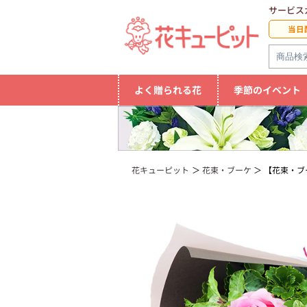
サービス
当日
よく贈られる花
季節のイベント
花キューピット
花束・ブーケ
【花束・ブ