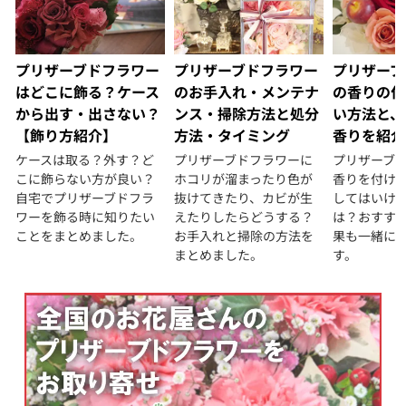
プリザーブドフラワー
プリザーブドフラワー
プリザーブ
はどこに飾る？ケース
のお手入れ・メンテナ
の香りの付
から出す・出さない？
ンス・掃除方法と処分
い方法と、
【飾り方紹介】
方法・タイミング
香りを紹介
ケースは取る？外す？ど
プリザーブドフラワーに
プリザーブ
こに飾らない方が良い？
ホコリが溜まったり色が
香りを付け
自宅でプリザーブドフラ
抜けてきたり、カビが生
してはいけな
ワーを飾る時に知りたい
えたりしたらどうする？
は？おすす
ことをまとめました。
お手入れと掃除の方法を
果も一緒に
まとめました。
す。