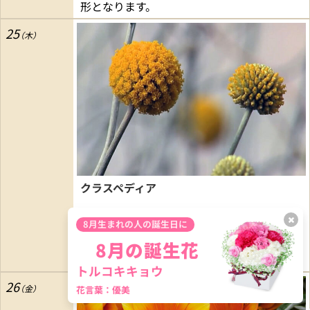
形となります。
25
クラスペディア
8月生まれの人の誕生日に
花言葉：心の扉をたたく
初夏から夏に60センチほどに伸びた茎の先
8月の誕生花
に黄色の花をボール状につけます。
トルコキキョウ
26
花言葉：優美