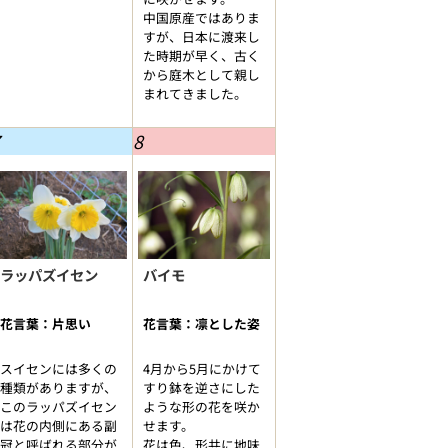
中国原産ではありま
すが、日本に渡来し
た時期が早く、古く
から庭木として親し
まれてきました。
8
ラッパズイセン
バイモ
花言葉：片思い
花言葉：凛とした姿
スイセンには多くの
4月から5月にかけて
種類がありますが、
すり鉢を逆さにした
このラッパズイセン
ような形の花を咲か
は花の内側にある副
せます。
冠と呼ばれる部分が
花は色、形共に地味