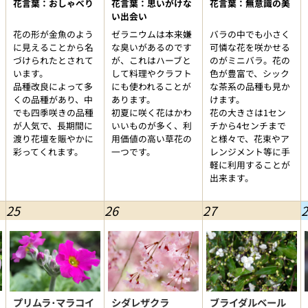
花言葉：おしゃべり
花言葉：思いがけな
花言葉：無意識の美
い出会い
花の形が金魚のよう
ゼラニウムは本来嫌
バラの中でも小さく
に見えることから名
な臭いがあるのです
可憐な花を咲かせる
づけられたとされて
が、これはハーブと
のがミニバラ。花の
います。
して料理やクラフト
色が豊富で、シック
品種改良によって多
にも使われることが
な茶系の品種も見か
くの品種があり、中
あります。
けます。
でも四季咲きの品種
初夏に咲く花はかわ
花の大きさは1セン
が人気で、長期間に
いいものが多く、利
チから4センチまで
渡り花壇を賑やかに
用価値の高い草花の
と様々で、花束やア
彩ってくれます。
一つです。
レンジメント等に手
軽に利用することが
出来ます。
25
26
27
2
プリムラ･マラコイ
シダレザクラ
ブライダルベール