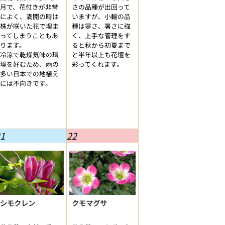
月で、花付きが非常
さの品種が出回って
によく、満開の時は
いますが、小輪の品
株が咲いた花で埋ま
種は寒さ、暑さに強
ってしまうこともあ
く、上手な管理をす
ります。
ると秋から初夏まで
冷涼で乾燥気味の環
と半年以上も花壇を
境を好むため、雨の
彩ってくれます。
多い日本での地植え
には不向きです。
1
22
シモクレン
クモマグサ