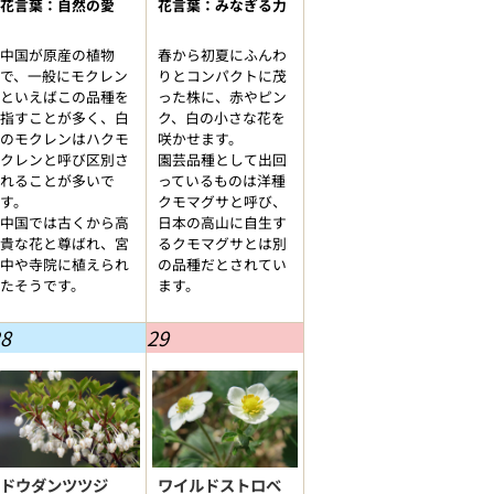
花言葉：自然の愛
花言葉：みなぎる力
中国が原産の植物
春から初夏にふんわ
で、一般にモクレン
りとコンパクトに茂
といえばこの品種を
った株に、赤やピン
指すことが多く、白
ク、白の小さな花を
のモクレンはハクモ
咲かせます。
クレンと呼び区別さ
園芸品種として出回
れることが多いで
っているものは洋種
す。
クモマグサと呼び、
中国では古くから高
日本の高山に自生す
貴な花と尊ばれ、宮
るクモマグサとは別
中や寺院に植えられ
の品種だとされてい
たそうです。
ます。
8
29
ドウダンツツジ
ワイルドストロベ