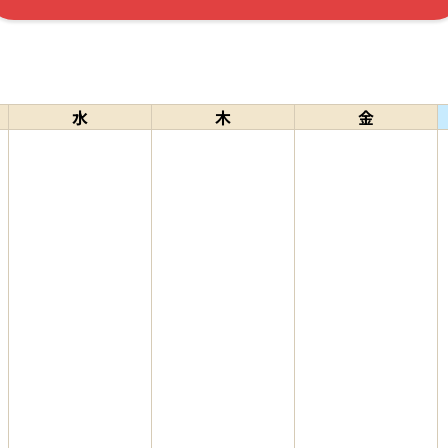
水
木
金