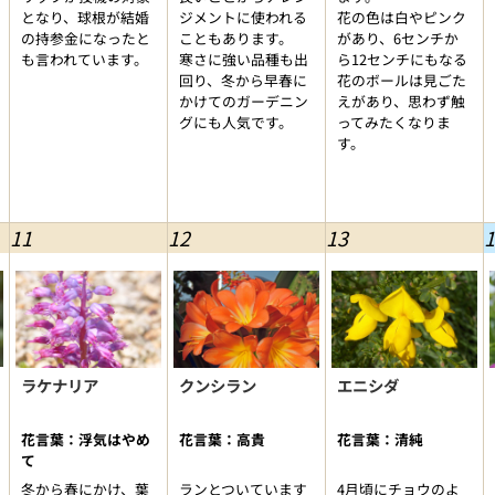
となり、球根が結婚
ジメントに使われる
花の色は白やピンク
の持参金になったと
こともあります。
があり、6センチか
も言われています。
寒さに強い品種も出
ら12センチにもなる
回り、冬から早春に
花のボールは見ごた
かけてのガーデニン
えがあり、思わず触
グにも人気です。
ってみたくなりま
す。
11
12
13
1
ラケナリア
クンシラン
エニシダ
花言葉：浮気はやめ
花言葉：高貴
花言葉：清純
て
冬から春にかけ、葉
ランとついています
4月頃にチョウのよ