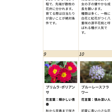
程で、先端が数枚の
女の子の健やかな成
花弁に分かれます。
長を願います。
育てる際は日当たり
種類は多く、一株に
が良いことが絶対条
白花と紅花がつく八
件です。
重咲の源平花桃と呼
ばれる種が人気で
す。
9
10
プリムラ･ポリアン
ブルーレースフラ
サ
ワー
花言葉：輝かしい青
花言葉：慎み深い人
春
秋から早春まで咲き
初夏に青い小さな花