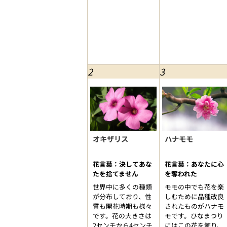
2
3
オキザリス
ハナモモ
花言葉：決してあな
花言葉：あなたに心
たを捨てません
を奪われた
世界中に多くの種類
モモの中でも花を楽
が分布しており、性
しむために品種改良
質も開花時期も様々
されたものがハナモ
です。花の大きさは
モです。ひなまつり
2センチから4センチ
にはこの花を飾り、