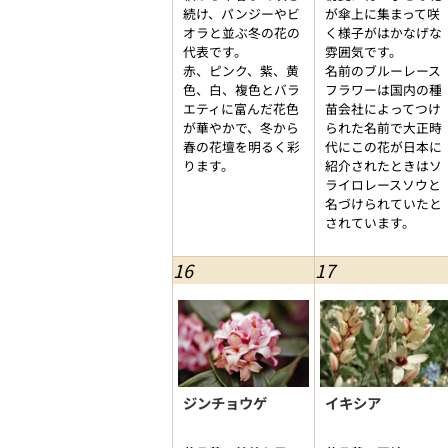
続け、パンジーやビ
が傘上に集まって咲
オラと並ぶ冬の花の
く様子がはかなげな
代表です。
雰囲気です。
赤、ピンク、紫、黄
名前のブルーレース
色、白、複色とバラ
フラワーは国内の種
エティに富んだ花色
苗会社によってつけ
が華やかで、冬から
られた名前で大正時
春の花壇を明るく彩
代にこの花が日本に
ります。
紹介されたときはソ
ライロレースソウと
名づけられていたと
されています。
16
17
ジンチョウゲ
イキシア