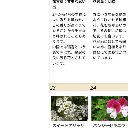
花言葉：甘美な思い
花言葉：団結
出
3月から4月の早春に
春に小さな花を穂の
よい香りを漂わせ、
ように咲かせる球根
この香りが遠くまで
花。花もちが良いの
香ることから千里香
で、茎の長い品種は
と呼ばれることもあ
切花にも合います。
ります。
花が雨にはとても弱
中国では瑞香という
いため、庭植えより
名で呼ばれ、縁起の
鉢植えでの栽培が向
良い芳香花とされて
いています。
います。
23
24
スイートアリッサ
パンジーゼラニウ