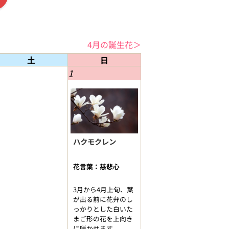
4月の誕生花＞
土
日
1
ハクモクレン
花言葉：慈悲心
3月から4月上旬、葉
が出る前に花弁のし
っかりとした白いた
まご形の花を上向き
に咲かせます。