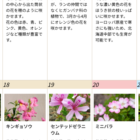
の中心から出た筒状
が、ランの仲間では
うな濃い黄色の花を
の花を穂のように咲
なくヒガンバナ科の
ほうき状の枝いっぱ
かせます。
植物で、3月から4月
いに咲かせます。
花の色は赤、青、ピ
にオレンジ色の花を
ヨーロッパ原産で寒
ンク、黄色、オレン
咲かせます。
さにも強いため、北
ジなど種類が豊富で
海道中部でも生育が
す。
可能です。
18
19
20
2
キンギョソウ
センテッドゼラニ
ミニバラ
ウム