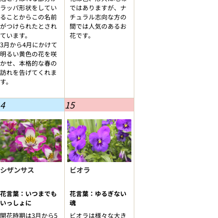
ラッパ形状をしてい
ではありますが、ナ
ることからこの名前
チュラル志向な方の
がつけられたとされ
間では人気のあるお
ています。
花です。
3月から4月にかけて
明るい黄色の花を咲
かせ、本格的な春の
訪れを告げてくれま
す。
4
15
シザンサス
ビオラ
花言葉：いつまでも
花言葉：ゆるぎない
いっしょに
魂
開花時期は3月から5
ビオラは様々な大き