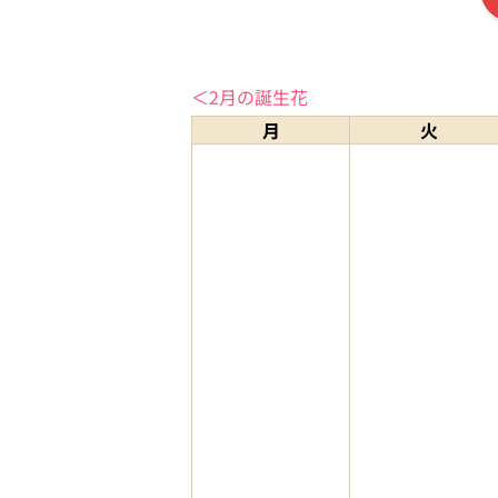
＜2月の誕生花
月
火