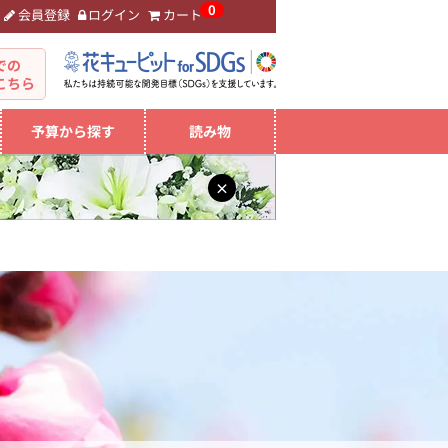
0
会員登録
ログイン
カート
。
での
こちら
予算から探す
読み物
×