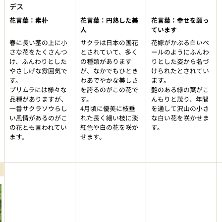
デス
花言葉：素朴
花言葉：円熟した美
花言葉：幸せを願っ
人
ています
春に長い茎の上に小
サクラは日本の国花
花嫁がかぶる白いベ
さな花をたくさんつ
とされていて、多く
ールのようにふんわ
け、ふんわりとした
の種類があります
りとした姿から名づ
やさしげな雰囲気で
が、なかでもひとき
けられたとされてい
す。
わあでやかな美しさ
ます。
プリムラには様々な
を誇るのがこの花で
艶のある緑の葉がこ
品種がありますが、
す。
んもりと茂り、年間
一番サクラソウらし
4月頃に優美に枝垂
を通して沢山の小さ
い風情があるのがこ
れた長く細い枝に淡
な白い花を咲かせま
の花とも言われてい
紅色や白の花を咲か
す。
ます。
せます。