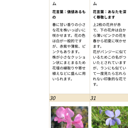
ム
ム
花言葉：価値あるも
花言葉：あなたを深
の
く尊敬します
春に甘い香りの小さ
上2枚の花弁が赤
な花を株いっぱいに
で、下の花弁は白か
咲かせます。花の色
ら薄いピンクの花を
は白が一般的です
春から初夏に咲かせ
が、赤紫や薄紫、ピ
ます。
ンクもあります。
花がパンジーに似て
株が小さなクッショ
いるためこの名がつ
ン状にまとまるため
いたとされています
花壇の縁取りや寄せ
が、ランにも似てい
植えなどに盛んに用
て一度見たら忘れら
いられます。
れない印象的な花で
す。
30
31