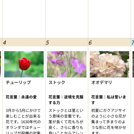
4
5
6
7
チューリップ
ストック
オオデマリ
花言葉：永遠の愛
花言葉：逆境を克服
花言葉：私は誓いま
する力
す
3月から5月にかけて
ストックとは茎とい
初夏にガクアジサイ
楽しむことが出来る
う意味の言葉です。
のように小さな花が
花です。1630年代の
茎が長くて花もちが
集まって手まりのよ
オランダではチュー
良く、さらに香りも
うな形に花を咲かせ
リップが投機の対象
良いことからアレン
ます。