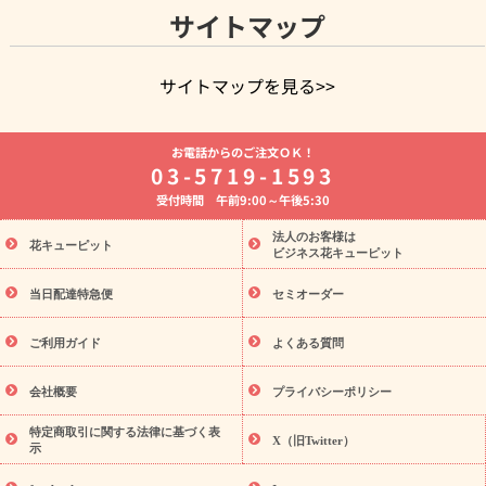
サイトマップ
サイトマップを見る>>
よく贈られる花
お祝いの花特集
誕生日フラワーギフト特集
お電話からのご注文ＯＫ！
8月の誕生花(トルコキキョウ)
開店・開業祝い
退職祝い
結
03-5719-1593
婚記念日
お供え・お悔やみ
お供え・お悔やみの花
四十九日
受付時間 午前9:00～午後5:30
法要以降に贈る花
通夜・葬儀に贈る花
胡蝶蘭・花鉢
プリザ
ーブドフラワー
季節のイベント
ひまわり ギフト・プレゼント
法人のお客様は
季節のイベント
花キューピット
特集
お盆 花（新盆・初盆）
お盆 花（新
ビジネス花キューピット
盆・初盆）
お盆 花（新盆・初盆）
お盆・お供え 花とセットギ
フト
お盆・お供え プリザーブドフラワー
ひまわり ギフト・プ
当日配達特急便
セミオーダー
レゼント特集
夏の花贈り・お中元・暑中見舞い 花のギフト特集
敬老の日におくる花ギフト・プレゼント特集
敬老の日におくる
ご利用ガイド
よくある質問
花ギフト・プレゼント特集
敬老の日 花のおすすめランキング
敬
老の日 花鉢植えのギフト・プレゼント特集
敬老の日 花とセットギ
会社概要
プライバシーポリシー
フト・プレゼント特集
敬老の日の花 全てのギフト一覧
キャン
ペーン
映画『ウォーターガーディアンズ』コラボキャンペーン
特定商取引に関する法律に基づく表
X（旧Twitter）
示
誕生日の花を探す
「きょう誕生日なんです」キャンペーン
誕生日フラワーギフト
誕生日フラワーギフト特集
誕生日フラワ