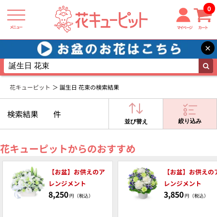
0
メニュー
マイページ
カート
×
花キューピット
誕生日 花束の検索結果
検索結果
件
絞り込み
並び替え
花キューピットからのおすすめ
【お盆】お供えのア
【お盆】お供えの
レンジメント
レンジメント
8,250
3,850
円（税込）
円（税込）