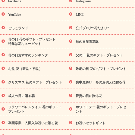
facebook
Instagram
ーギフト商品一覧
バラ
ユリ
トルコキキョウ
8月の誕生花
(トルコキキョウ)
9月の誕生花(リンドウ)
誕生日セットギフト
YouTube
LINE
用途か
キャンペーン
「きょう誕生日なんです」キャンペーン
ら探す
お祝いの花特集
当日配達特急便
お祝い商品一覧
お
ごっこランド
公式ブログ“花だより”
祝い
開店・開業祝い
新築・引っ越し祝い
退職祝い
結婚記
念日
結婚祝い
出産祝い
退院祝い・快気祝い
還暦祝い・長
母の日 花のギフト・プレゼント
母の日産直花鉢
特集は花キューピット
寿祝い
プチギフト
ペットのお祝いフラワー
お中元・暑中見
舞い
敬老の日
お供え・お悔やみ
当日配達特急便 お供え
お
母の日おすすめランキング
父の日 花のギフト・プレゼント
供え・お悔やみ商品一覧
お供え・お悔やみの花
四十九日法要以
降に贈る花
通夜・葬儀に贈る花
お供え お花とセットギフト
お盆 花（新盆・初盆）
敬老の日 花のギフト・プレゼント
お供え プリザーブドフラワー
ペットのお供えフラワー
お盆（新
盆・初盆）
その他
お祝い返し
お見舞い
お取り寄せギフト
ビジネス用
ご自宅用
観葉植物
ミディ胡蝶蘭
プリザーブ
クリスマス 花のギフト・プレゼント
喪中見舞い・冬のお供えに贈る花
スタイルから探す
ドフラワー
アレンジメント
花束
スタ
ンド花
お祝い
お供え・お悔やみ
胡蝶蘭
胡蝶蘭・花鉢
ミ
成人の日に贈る花
愛妻の日に贈る花
ディ胡蝶蘭・お祝い
ミディ胡蝶蘭・お供え
世界初の青色胡蝶蘭
フラワーバレンタイン 花のギフト・
ホワイトデー 花のギフト・プレゼ
観葉植物
観葉植物
産直多肉植物
プリザーブドフラワー
プレゼント
ント
お祝い
お供え・お悔やみ
花とセットギフト
セミオーダー
プチギフト（hanamore -ハナモア-）
花とみどりのeギフト
卒園卒業・入園入学祝いに贈る花
お祝いセットギフト
花キューピットのeGfit
カラー
ピンク
イエローオレンジ
予算か